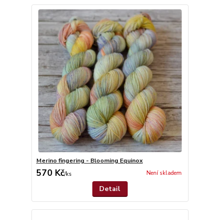
Merino fingering - Blooming Equinox
570 Kč
Není skladem
/
ks
Detail