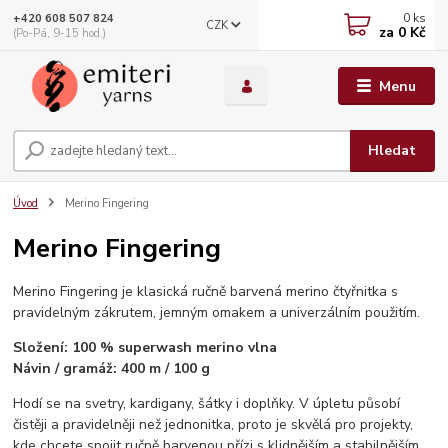
0
ks
+420 608 507 824
CZK
za
0 Kč
(Po-Pá, 9-15 hod.)
Menu
Hledat
Úvod
Merino Fingering
Merino Fingering
Merino Fingering je klasická ručně barvená merino čtyřnitka s
pravidelným zákrutem, jemným omakem a univerzálním použitím.
Složení: 100 % superwash merino vlna
Návin / gramáž: 400 m / 100 g
Hodí se na svetry, kardigany, šátky i doplňky. V úpletu působí
čistěji a pravidelněji než jednonitka, proto je skvělá pro projekty,
kde chcete spojit ručně barvenou přízi s klidnějším a stabilnějším