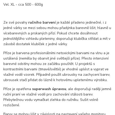
Vel. XL - cca 500 - 600g
Ze své povahy
ručního barvení
je každé přadeno jedinečné, i z
jedné várky se mezi sebou mohou přadýnka barevně lišit, hlavně u
vícebarevných a prskaných přízí. Pokud chcete dosáhnout
jednolitějšího vzhledu pleteniny, doporučuji klubíčka střídat a mít v
zásobě dostatek klubíček z jedné várky.
Příze je barvena profesionálními netoxickými barvami na vlnu a je
ustálená (neměla by obarvit jiné světlejší příze). Přesto intenzivní
barevné odstíny mohou ze začátku pouštět. U projektů s
kontrastními barvami (tmavé/světlé) je vhodné uplést a vyprat ve
vlažné vodě vzorek. Případně použít ubrousky na zachycení barev,
ubrousek stačí přidat do lázně k hotovému upletenému výrobku.
Příze je opatřena
superwash úpravou
, ale doporučuji raději jemné
ruční praní ve vlažné vodě pro zachování stálosti barev.
Přebytečnou vodu vymačkat zlehka do ručníku. Sušit volně
rozložené.
Barvy se mohou lišit v závislosti na nastavení vašeho monitoru.