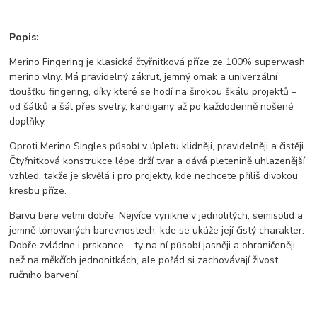
Popis:
Merino Fingering je klasická čtyřnitková příze ze 100% superwash
merino vlny. Má pravidelný zákrut, jemný omak a univerzální
tloušťku fingering, díky které se hodí na širokou škálu projektů –
od šátků a šál přes svetry, kardigany až po každodenně nošené
doplňky.
Oproti Merino Singles působí v úpletu klidněji, pravidelněji a čistěji.
Čtyřnitková konstrukce lépe drží tvar a dává pletenině uhlazenější
vzhled, takže je skvělá i pro projekty, kde nechcete příliš divokou
kresbu příze.
Barvu bere velmi dobře. Nejvíce vynikne v jednolitých, semisolid a
jemně tónovaných barevnostech, kde se ukáže její čistý charakter.
Dobře zvládne i prskance – ty na ní působí jasněji a ohraničeněji
než na měkčích jednonitkách, ale pořád si zachovávají živost
ručního barvení.