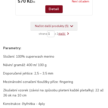
570 Kč
Není skladem
/
ks
Detail
Načíst další produkty (5)
strana
z 2
další
Parametry:
Složení: 100% superwash merino
Návin/ gramáž: 400 m/ 100 g
Doporučené jehlice: 2,5 – 3,5 mm
Mezinárodní označení tloušťky příze: fingering
Zkušební vzorek (závisí na způsobu pletení každé pletařky): 22 až
26 ok na 10 cm
Konstrukce: čtyřnitka - 4ply