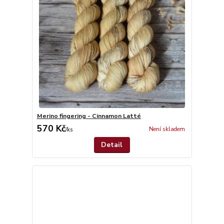
Merino fingering - Cinnamon Latté
570 Kč
Není skladem
/
ks
Detail