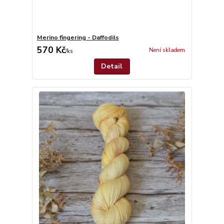
Merino fingering - Daffodils
570 Kč
Není skladem
/
ks
Detail