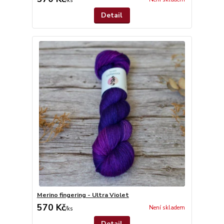
/
ks
Detail
Merino fingering - Ultra Violet
570 Kč
Není skladem
/
ks
Detail