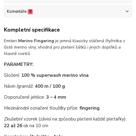
Komentáře
0
Kompletní specifikace
Emiteri
Merino Fingering
je jemná klasicky stáčená čtyřnitka z
čisté merino vlny, vhodná pro pletení šátků i jiných doplňků a
hlavně svetrů.
PARAMETRY:
Složení:
100 % superwash merino vlna
Návin /gramáž:
400 m / 100 g
Doporučené jehlice:
3 – 4 mm
Mezinárodní označení tloušťky příze:
fingering
Zkušební vzorek (závisí na způsobu pletení každé pletařky):
22 až 26
ok na 10 cm