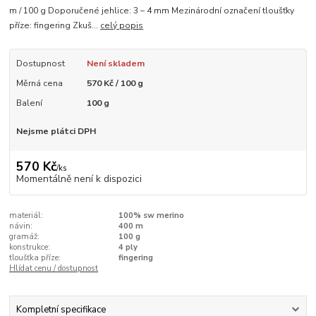
m / 100 g Doporučené jehlice: 3 – 4 mm Mezinárodní označení tloušťky
příze: fingering Zkuš...
celý popis
Dostupnost
Není skladem
Měrná cena
570 Kč / 100 g
Balení
100 g
Nejsme plátci DPH
570 Kč
/
ks
Momentálně není k dispozici
materiál:
100% sw merino
návin:
400 m
gramáž:
100 g
konstrukce:
4 ply
tloušťka příze:
fingering
Hlídat cenu / dostupnost
Kompletní specifikace