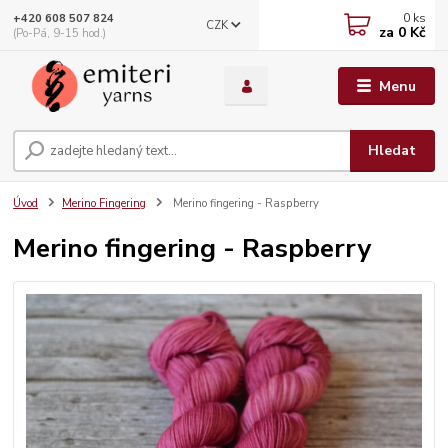
0
ks
+420 608 507 824
CZK
za
0 Kč
(Po-Pá, 9-15 hod.)
Menu
Hledat
Úvod
Merino Fingering
Merino fingering - Raspberry
Merino fingering - Raspberry