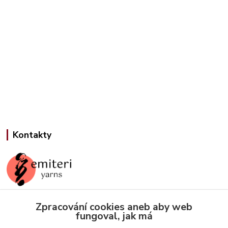
Kontakty
Zpracování cookies aneb aby web
Jana Slámová
fungoval, jak má
+420 608 507 824
(Po-Pá, 9-15 hod.)