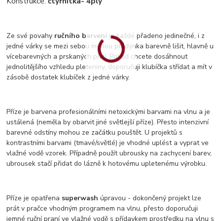
Konstrukce:
čtyřnitka
- 4ply
Ze své povahy
ručního barvení
je každé přadeno jedinečné, i z
jedné várky se mezi sebou mohou přadýnka barevně lišit, hlavně u
vícebarevných a prskaných přízí. Pokud chcete dosáhnout
jednolitějšího vzhledu pleteniny, doporučuji klubíčka střídat a mít v
zásobě dostatek klubíček z jedné várky.
Příze je barvena profesionálními netoxickými barvami na vlnu a je
ustálená (neměla by obarvit jiné světlejší příze). Přesto intenzivní
barevné odstíny mohou ze začátku pouštět. U projektů s
kontrastními barvami (tmavé/světlé) je vhodné uplést a vyprat ve
vlažné vodě vzorek. Případně použít ubrousky na zachycení barev,
ubrousek stačí přidat do lázně k hotovému upletenému výrobku.
Příze je opatřena
superwash
úpravou - dokončený projekt lze
prát v pračce vhodným programem na vlnu, přesto doporučuji
jemné ruční praní ve vlažné vodě s přídavkem prostředku na vlnu s