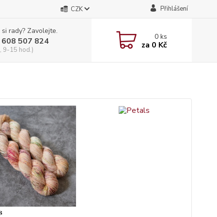
Přihlášení
CZK
 si rady? Zavolejte.
0
ks
 608 507 824
za
0 Kč
, 9-15 hod.)