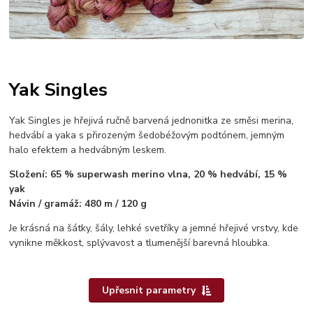
Yak Singles
Yak Singles je hřejivá ručně barvená jednonitka ze směsi merina,
hedvábí a yaka s přirozeným šedobéžovým podtónem, jemným
halo efektem a hedvábným leskem.
Složení: 65 % superwash merino vlna, 20 % hedvábí, 15 %
yak
Návin / gramáž: 480 m / 120 g
Je krásná na šátky, šály, lehké svetříky a jemné hřejivé vrstvy, kde
vynikne měkkost, splývavost a tlumenější barevná hloubka.
Upřesnit parametry