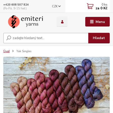
0
ks
+420 608 507 824
CZK
za
0 Kč
(Po-Pá, 9-15 hod.)
Menu
Hledat
Úvod
Yak Singles