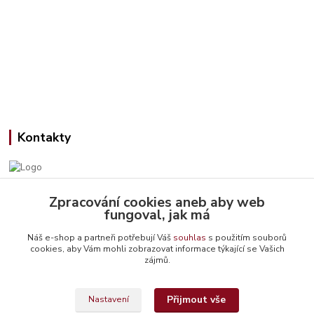
Kontakty
Zpracování cookies aneb aby web
Jana Slámová
fungoval, jak má
+420 608 507 824
(Po-Pá, 9-15 hod.)
Náš e-shop a partneři potřebují Váš
souhlas
s použitím souborů
cookies, aby Vám mohli zobrazovat informace týkající se Vašich
info@emiteriyarns.cz
zájmů.
Přijmout vše
Nastavení