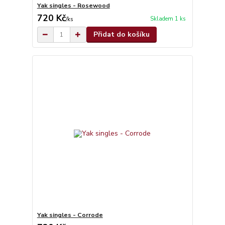
Yak singles - Rosewood
720 Kč
Skladem 1 ks
/
ks
Přidat do košíku
Yak singles - Corrode