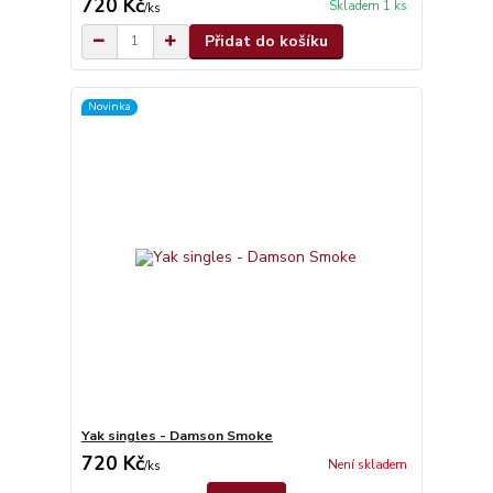
720 Kč
Skladem 1 ks
/
ks
Přidat do košíku
Novinka
Yak singles - Damson Smoke
720 Kč
Není skladem
/
ks