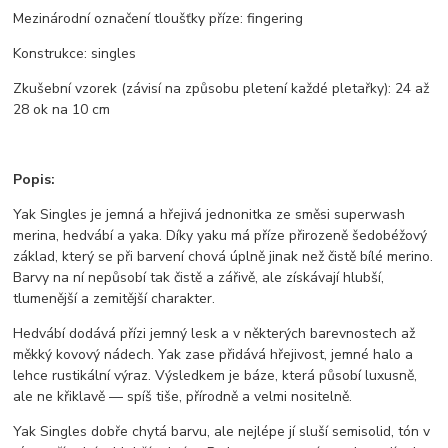
Mezinárodní označení tloušťky příze: fingering
Konstrukce: singles
Zkušební vzorek (závisí na způsobu pletení každé pletařky): 24 až
28 ok na 10 cm
Popis:
Yak Singles je jemná a hřejivá jednonitka ze směsi superwash
merina, hedvábí a yaka. Díky yaku má příze přirozeně šedobéžový
základ, který se při barvení chová úplně jinak než čistě bílé merino.
Barvy na ní nepůsobí tak čistě a zářivě, ale získávají hlubší,
tlumenější a zemitější charakter.
Hedvábí dodává přízi jemný lesk a v některých barevnostech až
měkký kovový nádech. Yak zase přidává hřejivost, jemné halo a
lehce rustikální výraz. Výsledkem je báze, která působí luxusně,
ale ne křiklavě — spíš tiše, přírodně a velmi nositelně.
Yak Singles dobře chytá barvu, ale nejlépe jí sluší semisolid, tón v