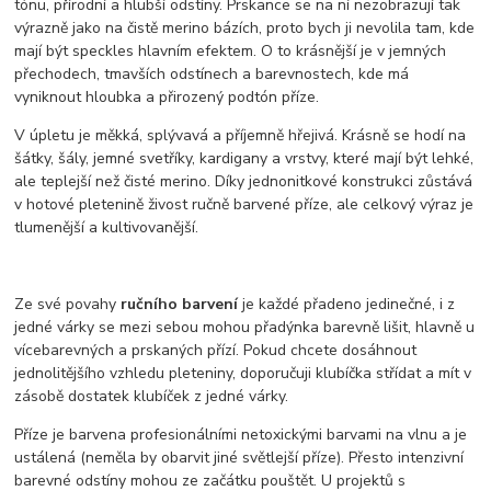
tónu, přírodní a hlubší odstíny. Prskance se na ní nezobrazují tak
výrazně jako na čistě merino bázích, proto bych ji nevolila tam, kde
mají být speckles hlavním efektem. O to krásnější je v jemných
přechodech, tmavších odstínech a barevnostech, kde má
vyniknout hloubka a přirozený podtón příze.
V úpletu je měkká, splývavá a příjemně hřejivá. Krásně se hodí na
šátky, šály, jemné svetříky, kardigany a vrstvy, které mají být lehké,
ale teplejší než čisté merino. Díky jednonitkové konstrukci zůstává
v hotové pletenině živost ručně barvené příze, ale celkový výraz je
tlumenější a kultivovanější.
Ze své povahy
ručního barvení
je každé přadeno jedinečné, i z
jedné várky se mezi sebou mohou přadýnka barevně lišit, hlavně u
vícebarevných a prskaných přízí. Pokud chcete dosáhnout
jednolitějšího vzhledu pleteniny, doporučuji klubíčka střídat a mít v
zásobě dostatek klubíček z jedné várky.
Příze je barvena profesionálními netoxickými barvami na vlnu a je
ustálená (neměla by obarvit jiné světlejší příze). Přesto intenzivní
barevné odstíny mohou ze začátku pouštět. U projektů s