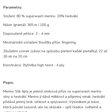
Parametry:
Složení: 80 % superwash merino, 20% hedvábí
Návin /gramáž: 365 m / 100 g
Doporučené jehlice: 3 – 4 mm
Mezinárodní označení tloušťky příze: fingering
Zkušební vzorek (závisí na způsobu pletení každé pletařky): 22 až
26 ok na 10 cm
Konstrukce: čtyřnitka high twist - 4 ply
Popis:
Merino Silk 4ply je jemná směsová příze ze superwash merino
vlny a hedvábí. Merino jí dává měkkost a příjemný omak, hedvábí
přidává jemný lesk, lehkost a splývavost. Výsledkem je báze,
která působí luxusně, ale ne okázale – spíš hladce, světelně a