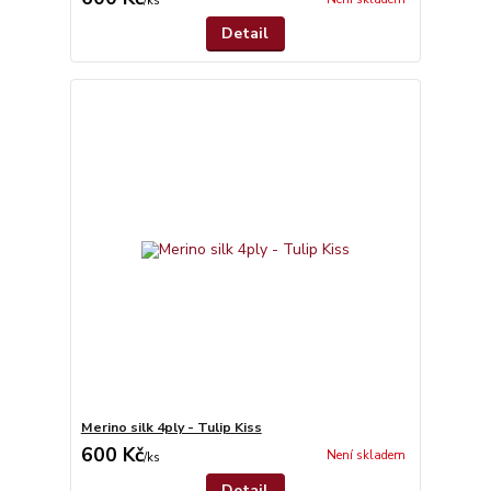
/
ks
Detail
Merino silk 4ply - Tulip Kiss
600 Kč
Není skladem
/
ks
Detail