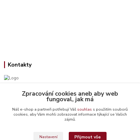
Kontakty
Zpracování cookies aneb aby web
Jana Slámová
fungoval, jak má
+420 608 507 824
(Po-Pá, 9-15 hod.)
Náš e-shop a partneři potřebují Váš
souhlas
s použitím souborů
cookies, aby Vám mohli zobrazovat informace týkající se Vašich
info@emiteriyarns.cz
zájmů.
Přijmout vše
Nastavení