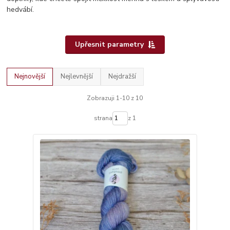
hedvábí.
Upřesnit parametry
Nejnovější
Nejlevnější
Nejdražší
Zobrazuji 1-10 z 10
strana
z 1