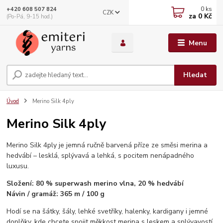
0
ks
+420 608 507 824
CZK
za
0 Kč
(Po-Pá, 9-15 hod.)
Menu
Hledat
Úvod
Merino Silk 4ply
Merino Silk 4ply
Merino Silk 4ply je jemná ručně barvená příze ze směsi merina a
hedvábí – lesklá, splývavá a lehká, s pocitem nenápadného
luxusu.
Složení: 80 % superwash merino vlna, 20 % hedvábí
Návin / gramáž: 365 m / 100 g
Hodí se na šátky, šály, lehké svetříky, halenky, kardigany i jemné
doplňky, kde chcete spojit měkkost merina s leskem a splývavostí