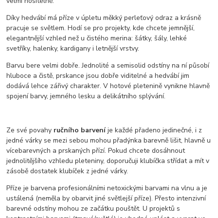
velmi nositelně.
Díky hedvábí má příze v úpletu měkký perleťový odraz a krásně
pracuje se světlem. Hodí se pro projekty, kde chcete jemnější,
elegantnější vzhled než u čistého merina: šátky, šály, lehké
svetříky, halenky, kardigany i letnější vrstvy.
Barvu bere velmi dobře. Jednolité a semisolid odstíny na ní působí
hluboce a čistě, prskance jsou dobře viditelné a hedvábí jim
dodává lehce zářivý charakter. V hotové pletenině vynikne hlavně
spojení barvy, jemného lesku a delikátního splývání.
Ze své povahy
ručního barvení
je každé přadeno jedinečné, i z
jedné várky se mezi sebou mohou přadýnka barevně lišit, hlavně u
vícebarevných a prskaných přízí. Pokud chcete dosáhnout
jednolitějšího vzhledu pleteniny, doporučuji klubíčka střídat a mít v
zásobě dostatek klubíček z jedné várky.
Příze je barvena profesionálními netoxickými barvami na vlnu a je
ustálená (neměla by obarvit jiné světlejší příze). Přesto intenzivní
barevné odstíny mohou ze začátku pouštět. U projektů s