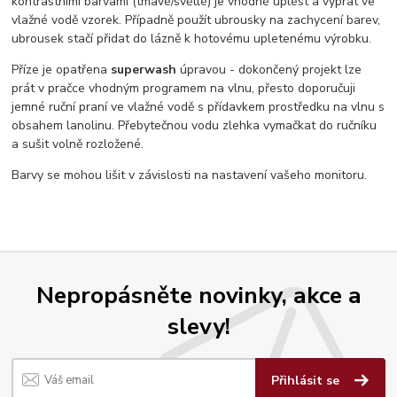
kontrastními barvami (tmavé/světlé) je vhodné uplést a vyprat ve
vlažné vodě vzorek. Případně použít ubrousky na zachycení barev,
ubrousek stačí přidat do lázně k hotovému upletenému výrobku.
Příze je opatřena
superwash
úpravou - dokončený projekt lze
prát v pračce vhodným programem na vlnu, přesto doporučuji
jemné ruční praní ve vlažné vodě s přídavkem prostředku na vlnu s
obsahem lanolinu. Přebytečnou vodu zlehka vymačkat do ručníku
a sušit volně rozložené.
Barvy se mohou lišit v závislosti na nastavení vašeho monitoru.
Nepropásněte novinky, akce a
slevy!
Přihlásit se