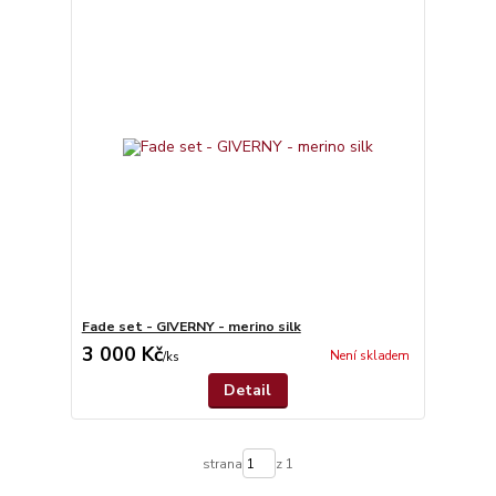
Fade set - GIVERNY - merino silk
3 000 Kč
Není skladem
/
ks
Detail
strana
z 1