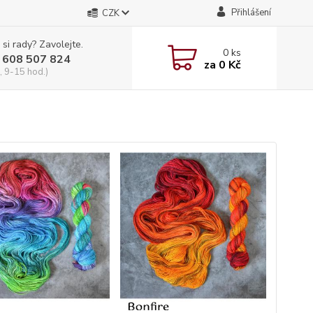
Přihlášení
CZK
 si rady? Zavolejte.
0
ks
 608 507 824
za
0 Kč
, 9-15 hod.)