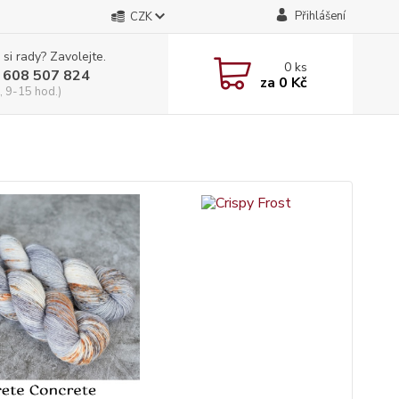
Přihlášení
CZK
 si rady? Zavolejte.
0
ks
 608 507 824
za
0 Kč
, 9-15 hod.)