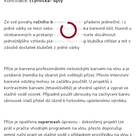
Konstrukce:
čtyřnitka
- 4ply
Ze své povahy
ručního barvení
je každé přadeno jedinečné, i z
jedné várky se mezi sebou mohou přadýnka barevně lišit, hlavně u
vícebarevných a prskaných přízí. Pokud chcete dosáhnout
jednolitějšího vzhledu pleteniny, doporučuji klubíčka střídat a mít v
zásobě dostatek klubíček z jedné várky.
Příze je barvena profesionálními netoxickými barvami na vlnu a je
ustálená (neměla by obarvit jiné světlejší příze). Přesto intenzivní
barevné odstíny mohou ze začátku pouštět. U projektů s
kontrastními barvami (tmavé/světlé) je vhodné uplést a vyprat ve
vlažné vodě vzorek. Případně použít ubrousky na zachycení barev,
ubrousek stačí přidat do lázně k hotovému upletenému výrobku.
Příze je opatřena
superwash
úpravou - dokončený projekt lze
prát v pračce vhodným programem na vlnu, přesto doporučuji
jemné ruční praní ve vlažné vodě s přídavkem prostředku na vlnu s