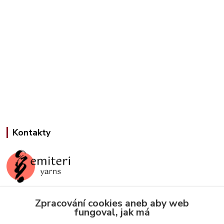
Kontakty
Zpracování cookies aneb aby web
Jana Slámová
fungoval, jak má
+420 608 507 824
(Po-Pá, 9-15 hod.)