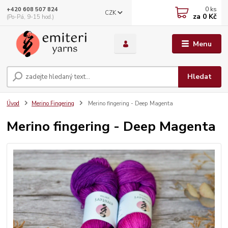
0
ks
+420 608 507 824
CZK
za
0 Kč
(Po-Pá, 9-15 hod.)
Menu
Hledat
Úvod
Merino Fingering
Merino fingering - Deep Magenta
Merino fingering - Deep Magenta