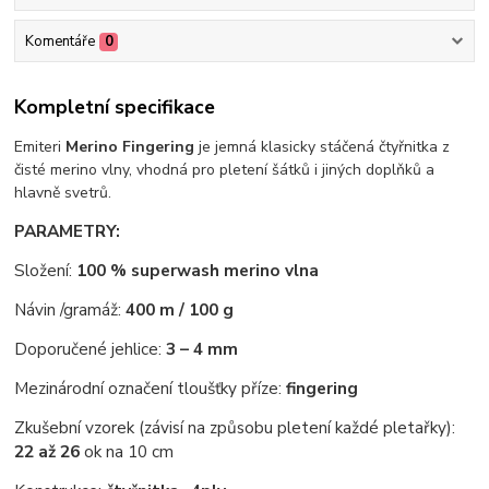
Komentáře
0
Kompletní specifikace
Emiteri
Merino Fingering
je jemná klasicky stáčená čtyřnitka z
čisté merino vlny, vhodná pro pletení šátků i jiných doplňků a
hlavně svetrů.
PARAMETRY:
Složení:
100 % superwash merino vlna
Návin /gramáž:
400 m / 100 g
Doporučené jehlice:
3 – 4 mm
Mezinárodní označení tloušťky příze:
fingering
Zkušební vzorek (závisí na způsobu pletení každé pletařky):
22 až 26
ok na 10 cm