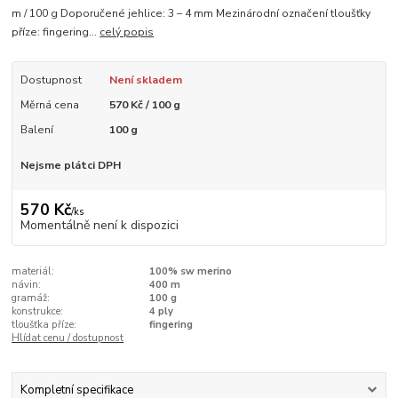
m / 100 g Doporučené jehlice: 3 – 4 mm Mezinárodní označení tloušťky
příze: fingering...
celý popis
Dostupnost
Není skladem
Měrná cena
570 Kč / 100 g
Balení
100 g
Nejsme plátci DPH
570 Kč
/
ks
Momentálně není k dispozici
materiál:
100% sw merino
návin:
400 m
gramáž:
100 g
konstrukce:
4 ply
tloušťka příze:
fingering
Hlídat cenu / dostupnost
Kompletní specifikace