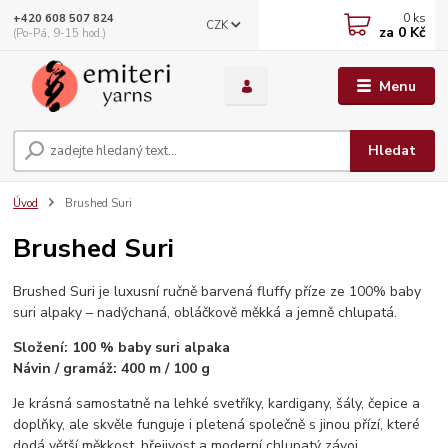
0
ks
+420 608 507 824
CZK
za
0 Kč
(Po-Pá, 9-15 hod.)
Menu
Hledat
Úvod
Brushed Suri
Brushed Suri
Brushed Suri je luxusní ručně barvená fluffy příze ze 100% baby
suri alpaky – nadýchaná, obláčkově měkká a jemně chlupatá.
Složení: 100 % baby suri alpaka
Návin / gramáž: 400 m / 100 g
Je krásná samostatně na lehké svetříky, kardigany, šály, čepice a
doplňky, ale skvěle funguje i pletená společně s jinou přízí, které
dodá větší měkkost, hřejivost a moderní chlupatý závoj.