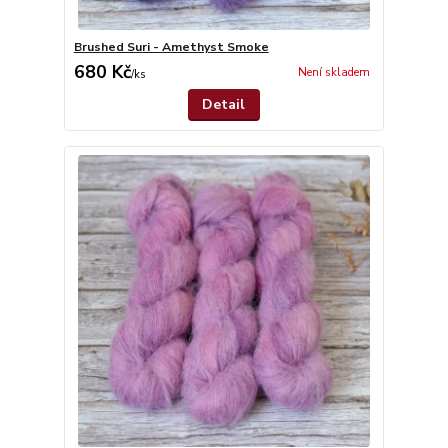
Brushed Suri - Amethyst Smoke
680 Kč
Není skladem
/
ks
Detail