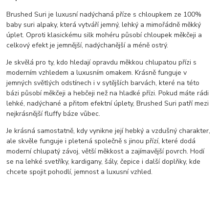
Brushed Suri je luxusní nadýchaná příze s chloupkem ze 100%
baby suri alpaky, která vytváří jemný, lehký a mimořádně měkký
úplet. Oproti klasickému silk mohéru působí chloupek měkčeji a
celkový efekt je jemnější, nadýchanější a méně ostrý.
Je skvělá pro ty, kdo hledají opravdu měkkou chlupatou přízi s
moderním vzhledem a luxusním omakem. Krásně funguje v
jemných světlých odstínech i v sytějších barvách, které na této
bázi působí měkčeji a hebčeji než na hladké přízi. Pokud máte rádi
lehké, nadýchané a přitom efektní úplety, Brushed Suri patří mezi
nejkrásnější fluffy báze vůbec.
Je krásná samostatně, kdy vynikne její hebký a vzdušný charakter,
ale skvěle funguje i pletená společně s jinou přízí, které dodá
moderní chlupatý závoj, větší měkkost a zajímavější povrch. Hodí
se na lehké svetříky, kardigany, šály, čepice i další doplňky, kde
chcete spojit pohodlí, jemnost a luxusní vzhled.