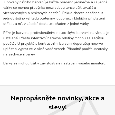
Z povahy ručního barvení je každé přadeno jedinečné a i z jedné
várky se mohou přadýnka mezi sebou lehce lišit, zvlášť u
vícebarevných a prskaných odstínů. Pokud chcete dosáhnout
jednotnějšího vzhledu pleteniny, doporučuji klubíčka při pletení
střídat a mít v zásobě dostatek přaden z jedné várky.
Příze je barvena profesionálními netoxickými barvami na vlnu a je
ustálená. Přesto intenzivní barevné odstíny mohou ze začátku
pouštět. U projektů s kontrastními barvami doporučuji nejprve
uplést a vyprat ve vlažné vodě vzorek. Případně použít ubrousky
na zachycení barev.
Barvy se mohou lišit v závislosti na nastavení vašeho monitoru.
Nepropásněte novinky, akce a
slevy!