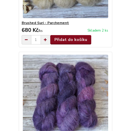
Brushed Suri - Parchement
680 Kč
Skladem 2 ks
/
ks
Přidat do košíku