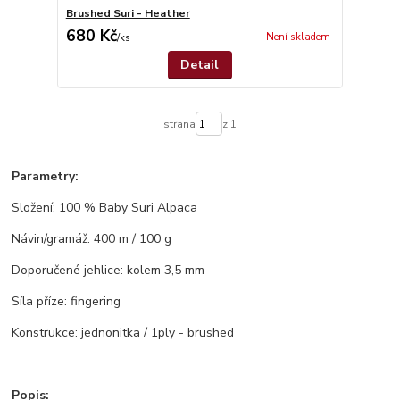
Brushed Suri - Heather
680 Kč
Není skladem
/
ks
Detail
strana
z 1
Parametry:
Složení: 100 % Baby Suri Alpaca
Návin/gramáž: 400 m / 100 g
Doporučené jehlice: kolem 3,5 mm
Síla příze: fingering
Konstrukce: jednonitka / 1ply - brushed
Popis: