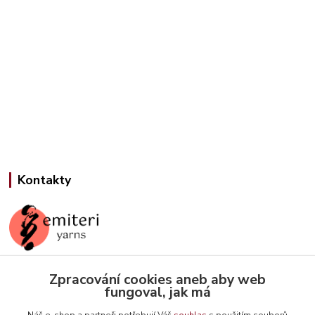
Kontakty
Jana Slámová
Zpracování cookies aneb aby web
+420 608 507 824
fungoval, jak má
(Po-Pá, 9-15 hod.)