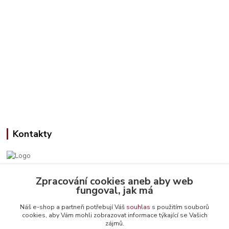
Kontakty
Zpracování cookies aneb aby web
Jana Slámová
fungoval, jak má
+420 608 507 824
(Po-Pá, 9-15 hod.)
Náš e-shop a partneři potřebují Váš
souhlas
s použitím souborů
cookies, aby Vám mohli zobrazovat informace týkající se Vašich
info@emiteriyarns.cz
zájmů.