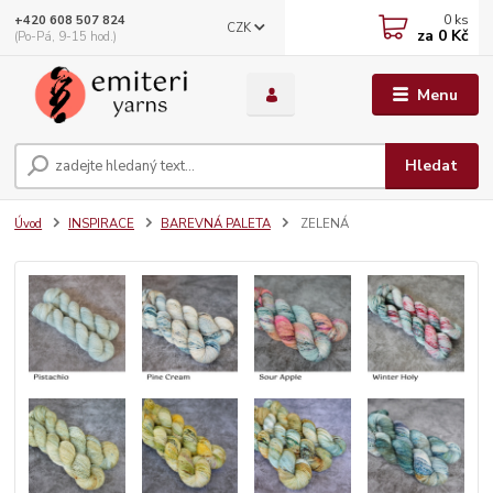
0
ks
+420 608 507 824
CZK
za
0 Kč
(Po-Pá, 9-15 hod.)
Menu
Hledat
Úvod
INSPIRACE
BAREVNÁ PALETA
ZELENÁ