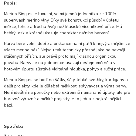
Popis:
Merino Singles je luxusní, velmi jemná jednonitka ze 100%
superwash merino vlny. Díky své konstrukci působí v úpletu
měkce, lehce a trochu živěji než klasické vícenitkové příze. Má
hebký lesk a krásně ukazuje charakter ručního barvení.
Barvu bere velmi dobře a prskance na ní patří k nejvýraznějším ze
všech merino bází. Nejsou tak technicky přesné jako na pevněji
stáčených přízích, ale právě proto mají krásnou organickou
povahu. Barvy se na jednonitce usazují nestejnoměrně a v
hotovém úpletu zůstává viditelná hloubka, pohyb a ruční práce.
Merino Singles se hodí na šátky, šály, lehké svetříky, kardigany a
další projekty, kde je důležitá měkkost, splývavost a výraz barvy.
Není ideální na ponožky nebo extrémně namáhané úplety, ale pro
barevně výrazné a měkké projekty je to jedna z nejkrásnějších
bází.
Spotřeba: