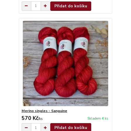
Přidat do košíku
Merino singles - Sanguine
570 Kč
Skladem 4 ks
/
ks
Přidat do košíku