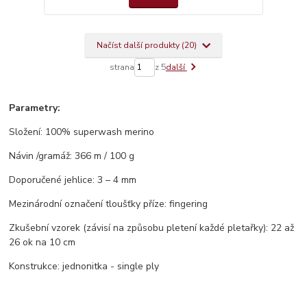
Načíst další produkty (20)
strana
z 5
další
Parametry:
Složení: 100% superwash merino
Návin /gramáž: 366 m / 100 g
Doporučené jehlice: 3 – 4 mm
Mezinárodní označení tloušťky příze: fingering
Zkušební vzorek (závisí na způsobu pletení každé pletařky): 22 až
26 ok na 10 cm
Konstrukce: jednonitka - single ply