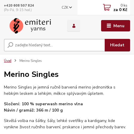
0
ks
+420 608 507 824
CZK
za
0 Kč
(Po-Pá, 9-15 hod.)
Menu
Hledat
Úvod
Merino Singles
Merino Singles
Merino Singles je jemná ručně barvená merino jednonitka s
hebkým leskem a lehkým, měkce splývavým úpletem.
Složení: 100 % superwash merino vlna
Návin / gramáž: 366 m / 100 g
Skvělá volba na šátky, šály, lehké svetříky a kardigany, kde
vynikne živost ručního barvení, prskance i jemné přechody barev.