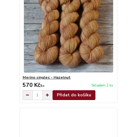
Merino singles - Hazelnut
570 Kč
Skladem 2 ks
/
ks
Přidat do košíku