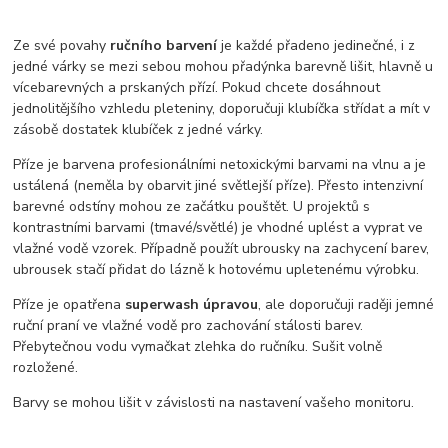
Ze své povahy
ručního barvení
je každé přadeno jedinečné, i z
jedné várky se mezi sebou mohou přadýnka barevně lišit, hlavně u
vícebarevných a prskaných přízí. Pokud chcete dosáhnout
jednolitějšího vzhledu pleteniny, doporučuji klubíčka střídat a mít v
zásobě dostatek klubíček z jedné várky.
Příze je barvena profesionálními netoxickými barvami na vlnu a je
ustálená (neměla by obarvit jiné světlejší příze). Přesto intenzivní
barevné odstíny mohou ze začátku pouštět. U projektů s
kontrastními barvami (tmavé/světlé) je vhodné uplést a vyprat ve
vlažné vodě vzorek. Případně použít ubrousky na zachycení barev,
ubrousek stačí přidat do lázně k hotovému upletenému výrobku.
Příze je opatřena
superwash úpravou
, ale doporučuji raději jemné
ruční praní ve vlažné vodě pro zachování stálosti barev.
Přebytečnou vodu vymačkat zlehka do ručníku. Sušit volně
rozložené.
Barvy se mohou lišit v závislosti na nastavení vašeho monitoru.