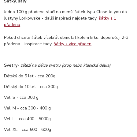
Šátky, šály
Jedno 100 g přadeno stačí na menší šátek typu Close to you do
Justyny Lorkowske - další inspiraci najdete tady:
šátky z 1
přadena
Pokud chcete šátek vícekrát obmotat kolem krku, doporučuji 2-3
přadena - inspirace tady:
šátky z více přaden
Svetry
- záleží na délce svetru (crop nebo klasická délka)
Dětský do 5 let - cca 200g
Dětský do 10 let - cca 300g
Vel. S - cca 300 g
Vel. M - cca 300 - 400 g
Vel. L - cca 400 - 5000g
Vel. XL - cca 500 - 600g