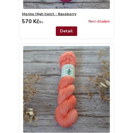
Merino High twist - Raspberry
570 Kč
Není skladem
/
ks
Detail