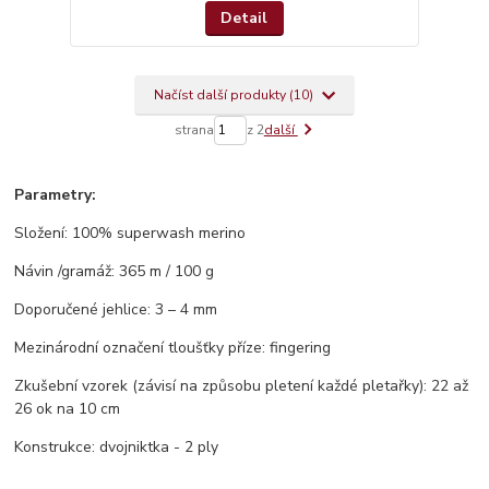
Detail
Načíst další produkty (10)
strana
z 2
další
Parametry:
Složení: 100% superwash merino
Návin /gramáž: 365 m / 100 g
Doporučené jehlice: 3 – 4 mm
Mezinárodní označení tloušťky příze: fingering
Zkušební vzorek (závisí na způsobu pletení každé pletařky): 22 až
26 ok na 10 cm
Konstrukce: dvojniktka - 2 ply