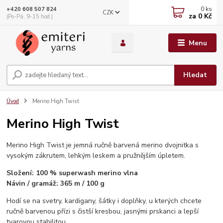
0
ks
+420 608 507 824
CZK
za
0 Kč
(Po-Pá, 9-15 hod.)
Menu
Hledat
Úvod
Merino High Twist
Merino High Twist
Merino High Twist je jemná ručně barvená merino dvojnitka s
vysokým zákrutem, lehkým leskem a pružnějším úpletem.
Složení: 100 % superwash merino vlna
Návin / gramáž: 365 m / 100 g
Hodí se na svetry, kardigany, šátky i doplňky, u kterých chcete
ručně barvenou přízi s čistší kresbou, jasnými prskanci a lepší
tvarovou stabilitou.