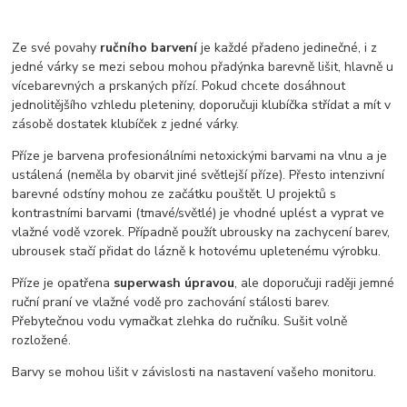
Ze své povahy
ručního barvení
je každé přadeno jedinečné, i z
jedné várky se mezi sebou mohou přadýnka barevně lišit, hlavně u
vícebarevných a prskaných přízí. Pokud chcete dosáhnout
jednolitějšího vzhledu pleteniny, doporučuji klubíčka střídat a mít v
zásobě dostatek klubíček z jedné várky.
Příze je barvena profesionálními netoxickými barvami na vlnu a je
ustálená (neměla by obarvit jiné světlejší příze). Přesto intenzivní
barevné odstíny mohou ze začátku pouštět. U projektů s
kontrastními barvami (tmavé/světlé) je vhodné uplést a vyprat ve
vlažné vodě vzorek. Případně použít ubrousky na zachycení barev,
ubrousek stačí přidat do lázně k hotovému upletenému výrobku.
Příze je opatřena
superwash úpravou
, ale doporučuji raději jemné
ruční praní ve vlažné vodě pro zachování stálosti barev.
Přebytečnou vodu vymačkat zlehka do ručníku. Sušit volně
rozložené.
Barvy se mohou lišit v závislosti na nastavení vašeho monitoru.