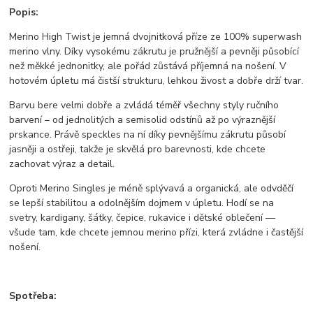
Popis:
Merino High Twist je jemná dvojnitková příze ze 100% superwash
merino vlny. Díky vysokému zákrutu je pružnější a pevněji působící
než měkké jednonitky, ale pořád zůstává příjemná na nošení. V
hotovém úpletu má čistší strukturu, lehkou živost a dobře drží tvar.
Barvu bere velmi dobře a zvládá téměř všechny styly ručního
barvení – od jednolitých a semisolid odstínů až po výraznější
prskance. Právě speckles na ní díky pevnějšímu zákrutu působí
jasněji a ostřeji, takže je skvělá pro barevnosti, kde chcete
zachovat výraz a detail.
Oproti Merino Singles je méně splývavá a organická, ale odvděčí
se lepší stabilitou a odolnějším dojmem v úpletu. Hodí se na
svetry, kardigany, šátky, čepice, rukavice i dětské oblečení —
všude tam, kde chcete jemnou merino přízi, která zvládne i častější
nošení.
Spotřeba: