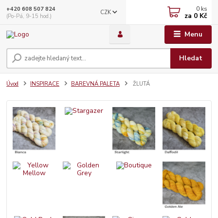
0
ks
+420 608 507 824
CZK
za
0 Kč
(Po-Pá, 9-15 hod.)
Menu
Hledat
Úvod
INSPIRACE
BAREVNÁ PALETA
ŽLUTÁ