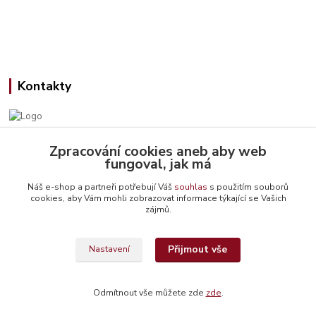
Kontakty
Zpracování cookies aneb aby web
Jana Slámová
fungoval, jak má
+420 608 507 824
(Po-Pá, 9-15 hod.)
Náš e-shop a partneři potřebují Váš
souhlas
s použitím souborů
cookies, aby Vám mohli zobrazovat informace týkající se Vašich
info@emiteriyarns.cz
zájmů.
Přijmout vše
Nastavení
Odmítnout vše můžete zde
zde
.
Vytvořeno na
Eshop-rychle.cz