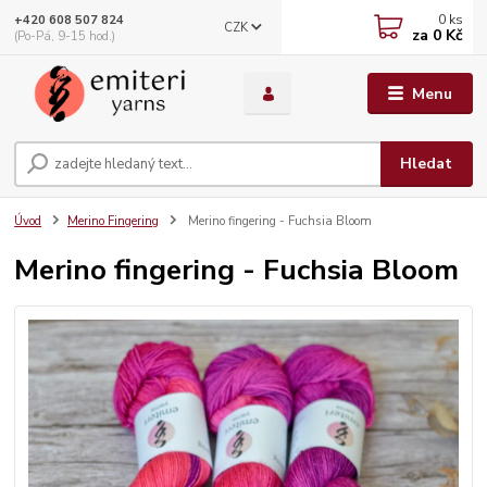
0
ks
+420 608 507 824
CZK
za
0 Kč
(Po-Pá, 9-15 hod.)
Menu
Hledat
Úvod
Merino Fingering
Merino fingering - Fuchsia Bloom
Merino fingering - Fuchsia Bloom