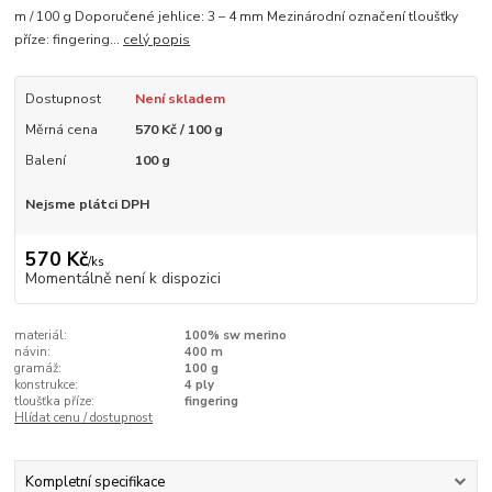
m / 100 g Doporučené jehlice: 3 – 4 mm Mezinárodní označení tloušťky
příze: fingering...
celý popis
Dostupnost
Není skladem
Měrná cena
570 Kč / 100 g
Balení
100 g
Nejsme plátci DPH
570 Kč
/
ks
Momentálně není k dispozici
materiál:
100% sw merino
návin:
400 m
gramáž:
100 g
konstrukce:
4 ply
tloušťka příze:
fingering
Hlídat cenu / dostupnost
Kompletní specifikace