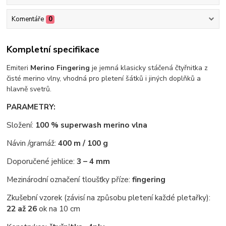
Komentáře
0
Kompletní specifikace
Emiteri
Merino Fingering
je jemná klasicky stáčená čtyřnitka z
čisté merino vlny, vhodná pro pletení šátků i jiných doplňků a
hlavně svetrů.
PARAMETRY:
Složení:
100 % superwash merino vlna
Návin /gramáž:
400 m / 100 g
Doporučené jehlice:
3 – 4 mm
Mezinárodní označení tloušťky příze:
fingering
Zkušební vzorek (závisí na způsobu pletení každé pletařky):
22 až 26
ok na 10 cm