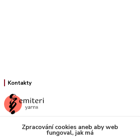
Kontakty
Zpracování cookies aneb aby web
Jana Slámová
fungoval, jak má
+420 608 507 824
(Po-Pá, 9-15 hod.)