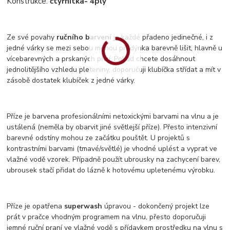
Konstrukce:
čtyřnitka
- 4ply
Ze své povahy
ručního barvení
je každé přadeno jedinečné, i z
jedné várky se mezi sebou mohou přadýnka barevně lišit, hlavně u
vícebarevných a prskaných přízí. Pokud chcete dosáhnout
jednolitějšího vzhledu pleteniny, doporučuji klubíčka střídat a mít v
zásobě dostatek klubíček z jedné várky.
Příze je barvena profesionálními netoxickými barvami na vlnu a je
ustálená (neměla by obarvit jiné světlejší příze). Přesto intenzivní
barevné odstíny mohou ze začátku pouštět. U projektů s
kontrastními barvami (tmavé/světlé) je vhodné uplést a vyprat ve
vlažné vodě vzorek. Případně použít ubrousky na zachycení barev,
ubrousek stačí přidat do lázně k hotovému upletenému výrobku.
Příze je opatřena
superwash
úpravou - dokončený projekt lze
prát v pračce vhodným programem na vlnu, přesto doporučuji
jemné ruční praní ve vlažné vodě s přídavkem prostředku na vlnu s