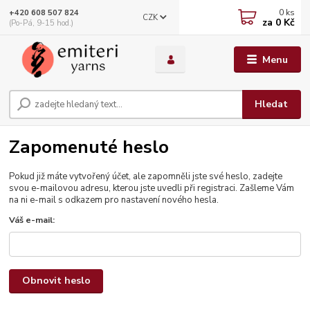
0
ks
+420 608 507 824
CZK
za
0 Kč
(Po-Pá, 9-15 hod.)
Menu
Hledat
Zapomenuté heslo
Pokud již máte vytvořený účet, ale zapomněli jste své heslo, zadejte
svou e-mailovou adresu, kterou jste uvedli při registraci. Zašleme Vám
na ni e-mail s odkazem pro nastavení nového hesla.
Váš e-mail:
Obnovit heslo