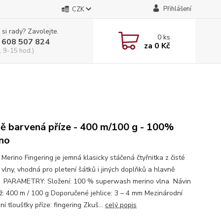
Přihlášení
CZK
 si rady? Zavolejte.
0
ks
 608 507 824
za
0 Kč
, 9-15 hod.)
ě barvená příze - 400 m/100 g - 100%
no
 Merino Fingering je jemná klasicky stáčená čtyřnitka z čisté
 vlny, vhodná pro pletení šátků i jiných doplňků a hlavně
. PARAMETRY: Složení: 100 % superwash merino vlna Návin
ž: 400 m / 100 g Doporučené jehlice: 3 – 4 mm Mezinárodní
í tloušťky příze: fingering Zkuš...
celý popis