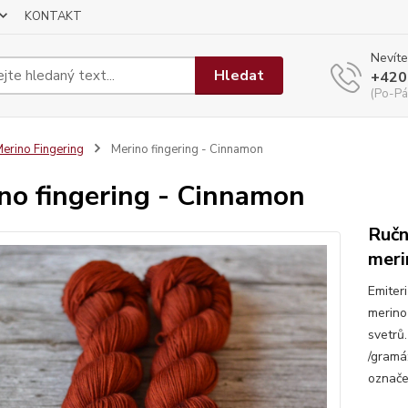
KONTAKT
Nevíte
Hledat
+420
(Po-Pá
erino Fingering
Merino fingering - Cinnamon
no fingering - Cinnamon
Ručn
meri
Emiteri
merino
svetrů
/gramá
označen