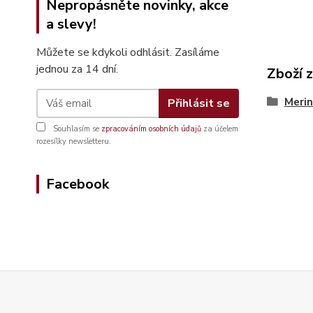
Nepropásněte novinky, akce
a slevy!
Můžete se kdykoli odhlásit. Zasíláme
jednou za 14 dní.
Zboží 
Merin
Přihlásit se
Souhlasím se
zpracováním osobních údajů
za účelem
rozesílky newsletteru.
Facebook