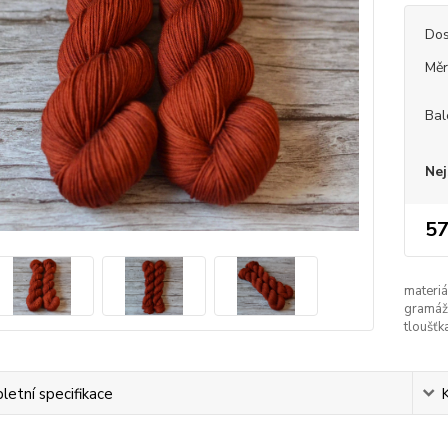
Dos
Měr
Bal
Nej
57
materiá
gramáž
tloušťk
etní specifikace