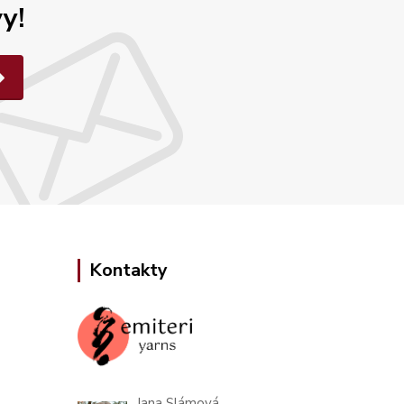
y!
Kontakty
Jana Slámová