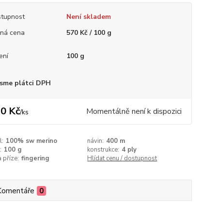
tupnost
Není skladem
ná cena
570 Kč / 100 g
ení
100 g
sme plátci DPH
0 Kč
Momentálně není k dispozici
/
ks
l:
100% sw merino
návin:
400 m
:
100 g
konstrukce:
4 ply
a příze:
fingering
Hlídat cenu / dostupnost
Komentáře
0