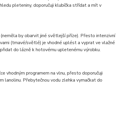
ledu pleteniny, doporučuji klubíčka střídat a mít v
(neměla by obarvit jiné světlejší příze). Přesto intenzivní
vami (tmavé/světlé) je vhodné uplést a vyprat ve vlažné
í přidat do lázně k hotovému upletenému výrobku.
ačce vhodným programem na vlnu, přesto doporučuji
hem lanolinu. Přebytečnou vodu zlehka vymačkat do