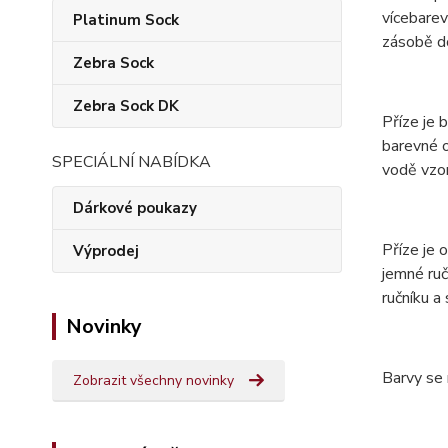
vícebarev
Platinum Sock
zásobě do
Zebra Sock
Zebra Sock DK
Příze je 
barevné o
SPECIÁLNÍ NABÍDKA
vodě vzor
Dárkové poukazy
Příze je
Výprodej
jemné ruč
ručníku a
Novinky
Barvy se 
Zobrazit všechny novinky