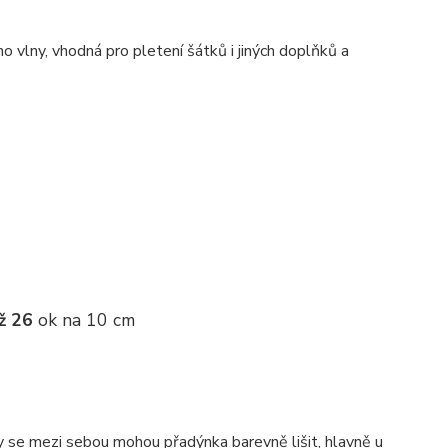
no vlny, vhodná pro pletení šátků i jiných doplňků a
ž 26
ok na 10 cm
ky se mezi sebou mohou přadýnka barevně lišit, hlavně u