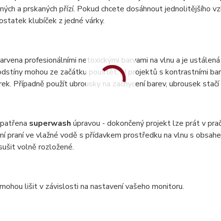
ných a prskaných přízí. Pokud chcete dosáhnout jednolitějšího vzh
statek klubíček z jedné várky.
barvena profesionálními netoxickými barvami na vlnu a je ustálená 
dstíny mohou ze začátku pouštět. U projektů s kontrastními bar
ek. Případně použít ubrousky na zachycení barev, ubrousek stač
 opatřena
superwash
úpravou - dokončený projekt lze prát v pr
ní praní ve vlažné vodě s přídavkem prostředku na vlnu s obsa
 sušit volně rozložené.
mohou lišit v závislosti na nastavení vašeho monitoru.