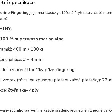
tní specifikace
erino Fingering
je jemná klasicky stáčená čtyřnitka z čisté meri
vetrů.
ETRY:
100 % superwash merino vlna
ramáž:
400 m / 100 g
ené jehlice:
3 – 4 mm
dní označení tloušťky příze:
fingering
 vzorek (závisí na způsobu pletení každé pletařky):
22 a
kce:
čtyřnitka
- 4ply
ovahy
ručního barvení
je každé přadeno jedinečné, i z jedné vár