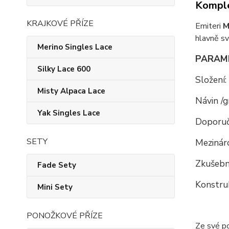
Komple
KRAJKOVÉ PŘÍZE
Emiteri
M
hlavně s
Merino Singles Lace
PARAM
Silky Lace 600
Složení:
Misty Alpaca Lace
Návin /g
Yak Singles Lace
Doporuč
SETY
Mezináro
Zkušební
Fade Sety
Konstru
Mini Sety
PONOŽKOVÉ PŘÍZE
Ze své p