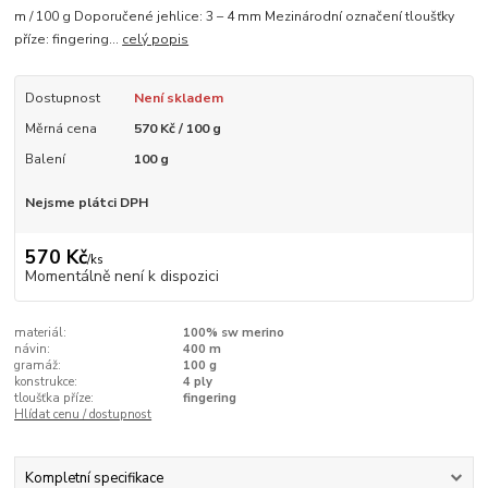
m / 100 g Doporučené jehlice: 3 – 4 mm Mezinárodní označení tloušťky
příze: fingering...
celý popis
Dostupnost
Není skladem
Měrná cena
570 Kč / 100 g
Balení
100 g
Nejsme plátci DPH
570 Kč
/
ks
Momentálně není k dispozici
materiál:
100% sw merino
návin:
400 m
gramáž:
100 g
konstrukce:
4 ply
tloušťka příze:
fingering
Hlídat cenu / dostupnost
Kompletní specifikace