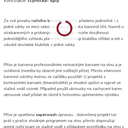
Konstrukce:
čtyřnitka
- 4ply
Ze své povahy
ručního barvení
je každé přadeno jedinečné, i z
jedné várky se mezi sebou mohou přadýnka barevně lišit, hlavně u
vícebarevných a prskaných přízí. Pokud chcete dosáhnout
jednolitějšího vzhledu pleteniny, doporučuji klubíčka střídat a mít v
zásobě dostatek klubíček z jedné várky.
Příze je barvena profesionálními netoxickými barvami na vlnu a je
ustálená (neměla by obarvit jiné světlejší příze). Přesto intenzivní
barevné odstíny mohou ze začátku pouštět. U projektů s
kontrastními barvami (tmavé/světlé) je vhodné uplést a vyprat ve
vlažné vodě vzorek. Případně použít ubrousky na zachycení barev,
ubrousek stačí přidat do lázně k hotovému upletenému výrobku.
Příze je opatřena
superwash
úpravou - dokončený projekt lze
prát v pračce vhodným programem na vlnu, přesto doporučuji
jemné ruční praní ve vlažné vodě s přídavkem prostředku na vlnu s