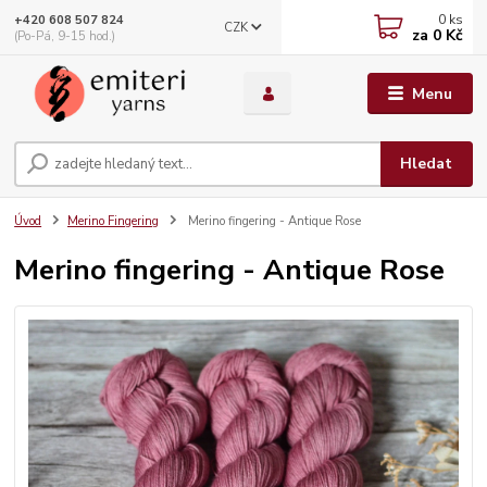
0
ks
+420 608 507 824
CZK
za
0 Kč
(Po-Pá, 9-15 hod.)
Menu
Hledat
Úvod
Merino Fingering
Merino fingering - Antique Rose
Merino fingering - Antique Rose