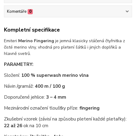
Komentáře
0
Kompletní specifikace
Emiteri
Merino Fingering
je jemná klasicky stáčená čtyřnitka z
čisté merino vlny, vhodná pro pletení šátků i jiných doplňků a
hlavně svetrů.
PARAMETRY:
Složení:
100 % superwash merino vlna
Návin /gramáž:
400 m / 100 g
Doporučené jehlice:
3 – 4 mm
Mezinárodní označení tloušťky příze:
fingering
Zkušební vzorek (závisí na způsobu pletení každé pletařky):
22 až 26
ok na 10 cm