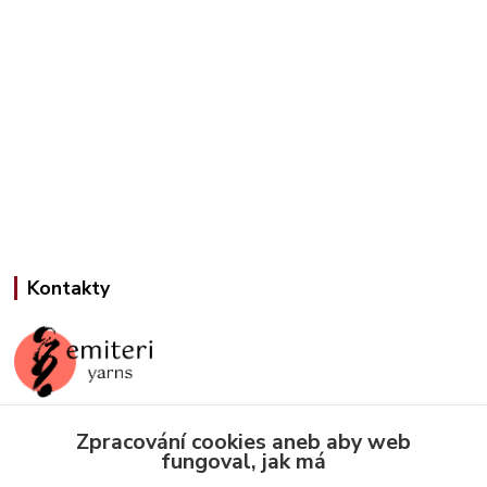
Kontakty
Zpracování cookies aneb aby web
Jana Slámová
fungoval, jak má
+420 608 507 824
(Po-Pá, 9-15 hod.)