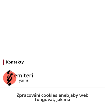
Kontakty
Zpracování cookies aneb aby web
Jana Slámová
fungoval, jak má
+420 608 507 824
(Po-Pá, 9-15 hod.)