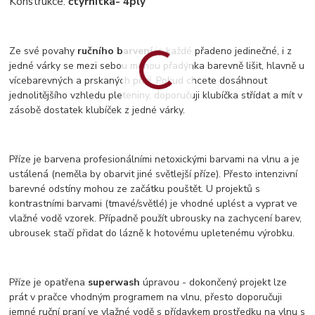
Konstrukce:
čtyřnitka
- 4ply
Ze své povahy
ručního barvení
je každé přadeno jedinečné, i z
jedné várky se mezi sebou mohou přadýnka barevně lišit, hlavně u
vícebarevných a prskaných přízí. Pokud chcete dosáhnout
jednolitějšího vzhledu pleteniny, doporučuji klubíčka střídat a mít v
zásobě dostatek klubíček z jedné várky.
Příze je barvena profesionálními netoxickými barvami na vlnu a je
ustálená (neměla by obarvit jiné světlejší příze). Přesto intenzivní
barevné odstíny mohou ze začátku pouštět. U projektů s
kontrastními barvami (tmavé/světlé) je vhodné uplést a vyprat ve
vlažné vodě vzorek. Případně použít ubrousky na zachycení barev,
ubrousek stačí přidat do lázně k hotovému upletenému výrobku.
Příze je opatřena
superwash
úpravou - dokončený projekt lze
prát v pračce vhodným programem na vlnu, přesto doporučuji
jemné ruční praní ve vlažné vodě s přídavkem prostředku na vlnu s