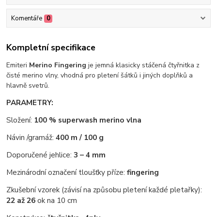
Komentáře
0
Kompletní specifikace
Emiteri
Merino Fingering
je jemná klasicky stáčená čtyřnitka z
čisté merino vlny, vhodná pro pletení šátků i jiných doplňků a
hlavně svetrů.
PARAMETRY:
Složení:
100 % superwash merino vlna
Návin /gramáž:
400 m / 100 g
Doporučené jehlice:
3 – 4 mm
Mezinárodní označení tloušťky příze:
fingering
Zkušební vzorek (závisí na způsobu pletení každé pletařky):
22 až 26
ok na 10 cm