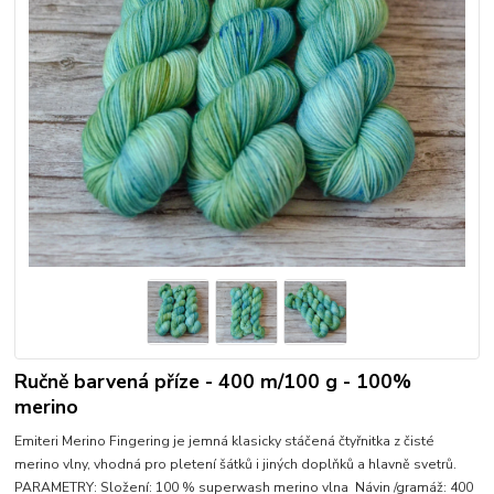
Ručně barvená příze - 400 m/100 g - 100%
merino
Emiteri Merino Fingering je jemná klasicky stáčená čtyřnitka z čisté
merino vlny, vhodná pro pletení šátků i jiných doplňků a hlavně svetrů.
PARAMETRY: Složení: 100 % superwash merino vlna Návin /gramáž: 400