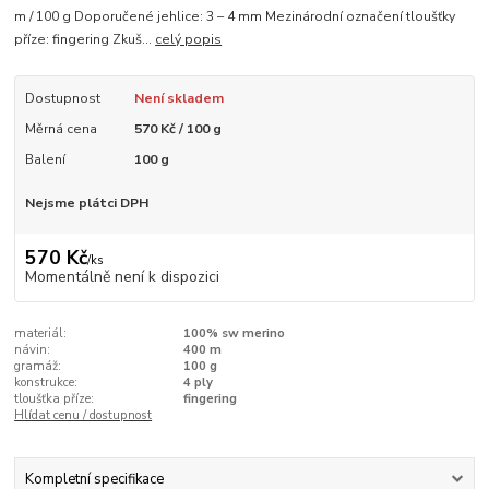
m / 100 g Doporučené jehlice: 3 – 4 mm Mezinárodní označení tloušťky
příze: fingering Zkuš...
celý popis
Dostupnost
Není skladem
Měrná cena
570 Kč / 100 g
Balení
100 g
Nejsme plátci DPH
570 Kč
/
ks
Momentálně není k dispozici
materiál:
100% sw merino
návin:
400 m
gramáž:
100 g
konstrukce:
4 ply
tloušťka příze:
fingering
Hlídat cenu / dostupnost
Kompletní specifikace