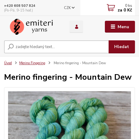
0
ks
+420 608 507 824
CZK
za
0 Kč
(Po-Pá, 9-15 hod.)
Menu
Hledat
Úvod
Merino Fingering
Merino fingering - Mountain Dew
Merino fingering - Mountain Dew