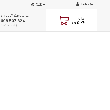
Přihlášení
CZK
 si rady? Zavolejte.
0
ks
 608 507 824
za
0 Kč
, 9-15 hod.)