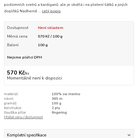
podzimních svetrů a kardiganů, ale je skvělá i na pletení šátků a jiných
doplňků Nádherně ...
celý popis
Dostupnost
Není skladem
Měrná cena
570 Kč / 100 g
Balení
100 g
Nejsme plátci DPH
570 Kč
/
ks
Momentálně není k dispozici
materiál:
100% sw merino
návin:
365 m
gramáž:
100 g
konstrukce:
2 ply
tloušťka příze:
fingering
Hlídat cenu / dostupnost
Kompletní specifikace