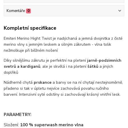
Komentáře
0
Kompletní specifikace
Emiteri Merino Hight Twist je nadýchaná a jemná dvojnitka z čisté
merino vlny s jemným leskem a silným zákrutem - vlna tolik
nežmolkuje při běžném nošení
Díky silnějšímu zákrutu je perfektní na pletení
jarně-podzimních
svetrů a kardiganů
, ale je skvělá i na pletení
šátků
a jiných
doplňků
Nádherně chytá
prskance
a barvy se na ní chytají nestejnoměrně,
přadeno si tak v úpletu nejvíce zachovává povahu ručního
barvení. Intenzivní syté odstíny si zachovávají krásný vnitřní lesk.
PARAMETRY:
Složení:
100 % superwash merino vlna