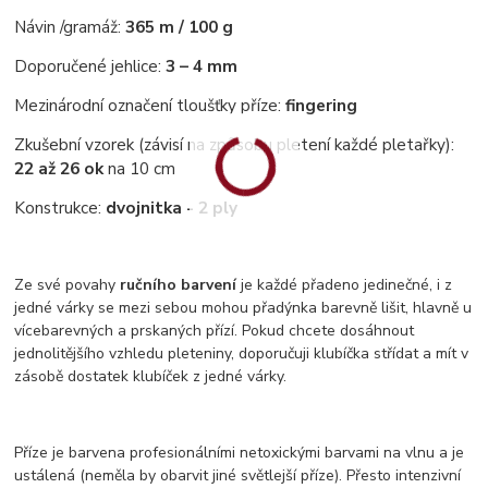
Návin /gramáž:
365 m / 100 g
Doporučené jehlice:
3 – 4 mm
Mezinárodní označení tloušťky příze:
fingering
Zkušební vzorek (závisí na způsobu pletení každé pletařky):
22 až 26 ok
na 10 cm
Konstrukce:
dvojnitka - 2 ply
Ze své povahy
ručního barvení
je každé přadeno jedinečné, i z
jedné várky se mezi sebou mohou přadýnka barevně lišit, hlavně u
vícebarevných a prskaných přízí. Pokud chcete dosáhnout
jednolitějšího vzhledu pleteniny, doporučuji klubíčka střídat a mít v
zásobě dostatek klubíček z jedné várky.
Příze je barvena profesionálními netoxickými barvami na vlnu a je
ustálená (neměla by obarvit jiné světlejší příze). Přesto intenzivní