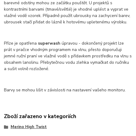
barevné odstíny mohou ze začátku pouštět. U projektů s
kontrastními barvami (tmavé/světlé) je vhodné uplést a vyprat ve
vlažné vodě vzorek. Případně použít ubrousky na zachycení barev,
ubrousek stačí přidat do lázně k hotovému upletenému výrobku.
Příze je opatřena
superwash
úpravou - dokončený projekt lze
prát v pračce vhodným programem na vlnu, přesto doporučuji
jemné ruční praní ve vlažné vodě s přídavkem prostředku na vlnu s
obsahem lanolinu. Přebytečnou vodu zlehka vymačkat do ručníku
a sušit volně rozložené.
Barvy se mohou lišit v závislosti na nastavení vašeho monitoru.
Zboží zařazeno v kategoriích
Merino High Twist