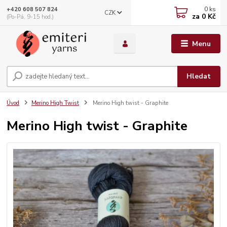
0
ks
+420 608 507 824
CZK
za
0 Kč
(Po-Pá, 9-15 hod.)
Menu
Hledat
Úvod
Merino High Twist
Merino High twist - Graphite
Merino High twist - Graphite