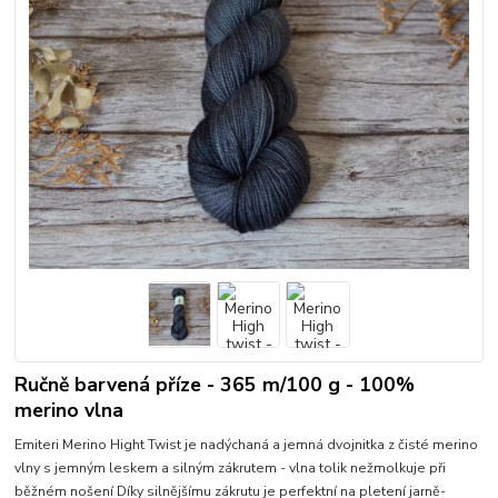
Ručně barvená příze - 365 m/100 g - 100%
merino vlna
Emiteri Merino Hight Twist je nadýchaná a jemná dvojnitka z čisté merino
vlny s jemným leskem a silným zákrutem - vlna tolik nežmolkuje při
běžném nošení Díky silnějšímu zákrutu je perfektní na pletení jarně-