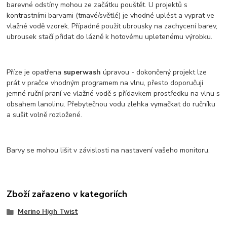
barevné odstíny mohou ze začátku pouštět. U projektů s
kontrastními barvami (tmavé/světlé) je vhodné uplést a vyprat ve
vlažné vodě vzorek. Případně použít ubrousky na zachycení barev,
ubrousek stačí přidat do lázně k hotovému upletenému výrobku.
Příze je opatřena
superwash
úpravou - dokončený projekt lze
prát v pračce vhodným programem na vlnu, přesto doporučuji
jemné ruční praní ve vlažné vodě s přídavkem prostředku na vlnu s
obsahem lanolinu. Přebytečnou vodu zlehka vymačkat do ručníku
a sušit volně rozložené.
Barvy se mohou lišit v závislosti na nastavení vašeho monitoru.
Zboží zařazeno v kategoriích
Merino High Twist