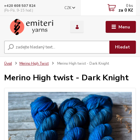
0
ks
+420 608 507 824
CZK
za
0 Kč
(Po-Pá, 9-15 hod.)
Menu
Hledat
Úvod
Merino High Twist
Merino High twist - Dark Knight
Merino High twist - Dark Knight