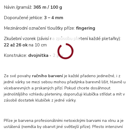
Návin /gramáž:
365 m / 100 g
Doporučené jehlice:
3 – 4 mm
Mezinárodní označení tloušťky příze:
fingering
Zkušební vzorek (závisí na způsobu pletení každé pletařky):
22 až 26 ok
na 10 cm
Konstrukce:
dvojnitka - 2 ply
Ze své povahy
ručního barvení
je každé přadeno jedinečné, i z
jedné várky se mezi sebou mohou přadýnka barevně lišit, hlavně u
vícebarevných a prskaných přízí. Pokud chcete dosáhnout
jednolitějšího vzhledu pleteniny, doporučuji klubíčka střídat a mít v
zásobě dostatek klubíček z jedné várky.
Příze je barvena profesionálními netoxickými barvami na vlnu a je
ustálená (neměla by obarvit jiné světlejší příze). Přesto intenzivní