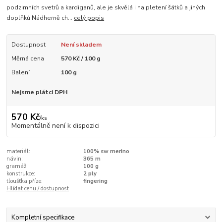
podzimních svetrů a kardiganů, ale je skvělá i na pletení šátků a jiných
doplňků Nádherně ch...
celý popis
Dostupnost
Není skladem
Měrná cena
570 Kč / 100 g
Balení
100 g
Nejsme plátci DPH
570 Kč
/
ks
Momentálně není k dispozici
materiál:
100% sw merino
návin:
365 m
gramáž:
100 g
konstrukce:
2 ply
tloušťka příze:
fingering
Hlídat cenu / dostupnost
Kompletní specifikace