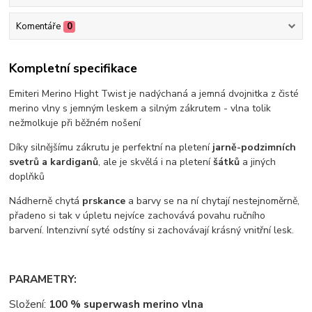
Komentáře
0
Kompletní specifikace
Emiteri Merino Hight Twist je nadýchaná a jemná dvojnitka z čisté
merino vlny s jemným leskem a silným zákrutem - vlna tolik
nežmolkuje při běžném nošení
Díky silnějšímu zákrutu je perfektní na pletení
jarně-podzimních
svetrů a kardiganů
, ale je skvělá i na pletení
šátků
a jiných
doplňků
Nádherně chytá
prskance
a barvy se na ní chytají nestejnoměrně,
přadeno si tak v úpletu nejvíce zachovává povahu ručního
barvení. Intenzivní syté odstíny si zachovávají krásný vnitřní lesk.
PARAMETRY:
Složení:
100 % superwash merino vlna