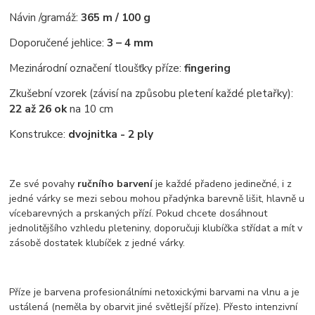
Návin /gramáž:
365 m / 100 g
Doporučené jehlice:
3 – 4 mm
Mezinárodní označení tloušťky příze:
fingering
Zkušební vzorek (závisí na způsobu pletení každé pletařky):
22 až 26 ok
na 10 cm
Konstrukce:
dvojnitka - 2 ply
Ze své povahy
ručního barvení
je každé přadeno jedinečné, i z
jedné várky se mezi sebou mohou přadýnka barevně lišit, hlavně u
vícebarevných a prskaných přízí. Pokud chcete dosáhnout
jednolitějšího vzhledu pleteniny, doporučuji klubíčka střídat a mít v
zásobě dostatek klubíček z jedné várky.
Příze je barvena profesionálními netoxickými barvami na vlnu a je
ustálená (neměla by obarvit jiné světlejší příze). Přesto intenzivní