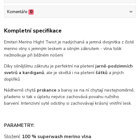
Komentáře
0
Kompletní specifikace
Emiteri Merino Hight Twist je nadýchaná a jemná dvojnitka z čisté
merino vlny s jemným leskem a silným zákrutem - vlna tolik
nežmolkuje při běžném nošení
Díky silnějšímu zákrutu je perfektní na pletení
jarně-podzimních
svetrů a kardiganů
, ale je skvělá i na pletení
šátků
a jiných
doplňků
Nádherně chytá
prskance
a barvy se na ní chytají nestejnoměrně,
přadeno si tak v úpletu nejvíce zachovává povahu ručního
barvení. Intenzivní syté odstíny si zachovávají krásný vnitřní lesk.
PARAMETRY:
Složení:
100 % superwash merino vlna