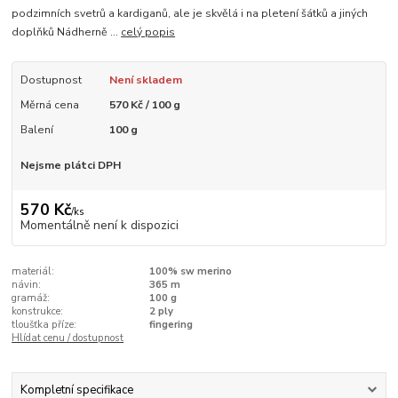
podzimních svetrů a kardiganů, ale je skvělá i na pletení šátků a jiných
doplňků Nádherně ...
celý popis
Dostupnost
Není skladem
Měrná cena
570 Kč / 100 g
Balení
100 g
Nejsme plátci DPH
570 Kč
/
ks
Momentálně není k dispozici
materiál:
100% sw merino
návin:
365 m
gramáž:
100 g
konstrukce:
2 ply
tloušťka příze:
fingering
Hlídat cenu / dostupnost
Kompletní specifikace