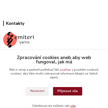
Kontakty
Zpracování cookies aneb aby web
Jana Slámová
fungoval, jak má
+420 608 507 824
(Po-Pá, 9-15 hod.)
Náš e-shop a partneři potřebují Váš
souhlas
s použitím souborů
cookies, aby Vám mohli zobrazovat informace týkající se Vašich
info@emiteriyarns.cz
zájmů.
Přijmout vše
Nastavení
Odmítnout vše můžete zde
zde
.