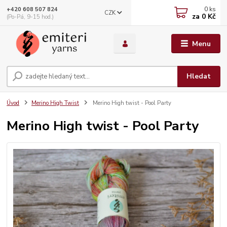
0
ks
+420 608 507 824
CZK
za
0 Kč
(Po-Pá, 9-15 hod.)
Menu
Hledat
Úvod
Merino High Twist
Merino High twist - Pool Party
Merino High twist - Pool Party