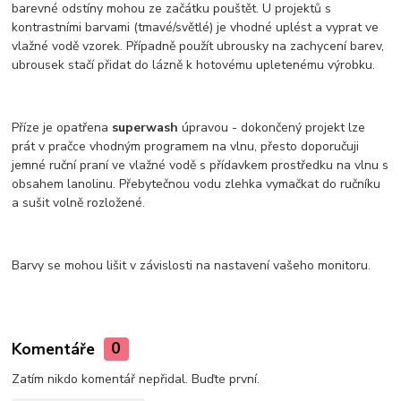
barevné odstíny mohou ze začátku pouštět. U projektů s
kontrastními barvami (tmavé/světlé) je vhodné uplést a vyprat ve
vlažné vodě vzorek. Případně použít ubrousky na zachycení barev,
ubrousek stačí přidat do lázně k hotovému upletenému výrobku.
Příze je opatřena
superwash
úpravou - dokončený projekt lze
prát v pračce vhodným programem na vlnu, přesto doporučuji
jemné ruční praní ve vlažné vodě s přídavkem prostředku na vlnu s
obsahem lanolinu. Přebytečnou vodu zlehka vymačkat do ručníku
a sušit volně rozložené.
Barvy se mohou lišit v závislosti na nastavení vašeho monitoru.
Komentáře
0
Zatím nikdo komentář nepřidal. Buďte první.