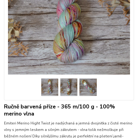
Ručně barvená příze - 365 m/100 g - 100%
merino vlna
Emiteri Merino Hight Twist je nadýchaná a jemná dvojnitka z čisté merino
vlny s jemným leskem a silným zákrutem - vlna tolik nežmolkuje při
běžném nošení Díky silnějšímu zákrutu je perfektní na pletení jarně-