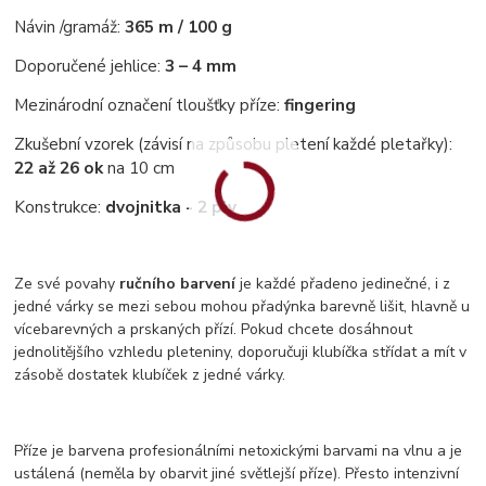
Návin /gramáž:
365 m / 100 g
Doporučené jehlice:
3 – 4 mm
Mezinárodní označení tloušťky příze:
fingering
Zkušební vzorek (závisí na způsobu pletení každé pletařky):
22 až 26 ok
na 10 cm
Konstrukce:
dvojnitka - 2 ply
Ze své povahy
ručního barvení
je každé přadeno jedinečné, i z
jedné várky se mezi sebou mohou přadýnka barevně lišit, hlavně u
vícebarevných a prskaných přízí. Pokud chcete dosáhnout
jednolitějšího vzhledu pleteniny, doporučuji klubíčka střídat a mít v
zásobě dostatek klubíček z jedné várky.
Příze je barvena profesionálními netoxickými barvami na vlnu a je
ustálená (neměla by obarvit jiné světlejší příze). Přesto intenzivní