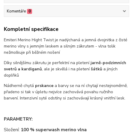
Komentáře
0
Kompletní specifikace
Emiteri Merino Hight Twist je nadýchaná a jemná dvojnitka z čisté
merino vlny s jemným leskem a silným zákrutem - vlna tolik
nežmolkuje při běžném nošení
Díky silnějšímu zákrutu je perfektní na pletení
jarně-podzimních
svetrů a kardiganů
, ale je skvělá i na pletení
šátků
a jiných
doplňků
Nádherně chytá
prskance
a barvy se na ní chytají nestejnoměrně,
přadeno si tak v úpletu nejvíce zachovává povahu ručního
barvení. Intenzivní syté odstíny si zachovávají krásný vnitřní lesk.
PARAMETRY:
Složení:
100 % superwash merino vlna