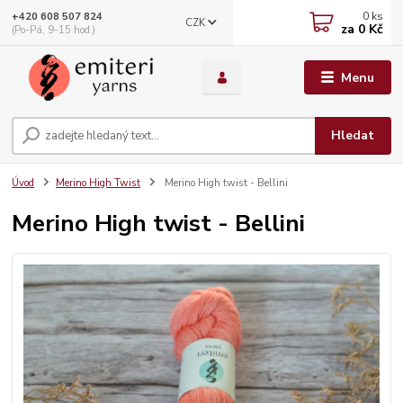
0
ks
+420 608 507 824
CZK
za
0 Kč
(Po-Pá, 9-15 hod.)
Menu
Hledat
Úvod
Merino High Twist
Merino High twist - Bellini
Merino High twist - Bellini