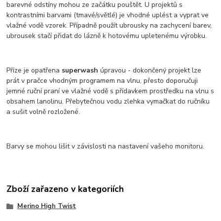
barevné odstíny mohou ze začátku pouštět. U projektů s
kontrastními barvami (tmavé/světlé) je vhodné uplést a vyprat ve
vlažné vodě vzorek. Případně použít ubrousky na zachycení barev,
ubrousek stačí přidat do lázně k hotovému upletenému výrobku.
Příze je opatřena
superwash
úpravou - dokončený projekt lze
prát v pračce vhodným programem na vlnu, přesto doporučuji
jemné ruční praní ve vlažné vodě s přídavkem prostředku na vlnu s
obsahem lanolinu. Přebytečnou vodu zlehka vymačkat do ručníku
a sušit volně rozložené.
Barvy se mohou lišit v závislosti na nastavení vašeho monitoru.
Zboží zařazeno v kategoriích
Merino High Twist