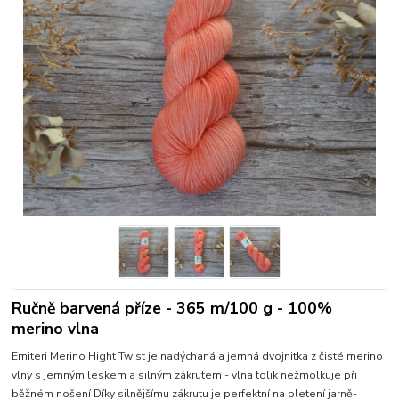
Ručně barvená příze - 365 m/100 g - 100%
merino vlna
Emiteri Merino Hight Twist je nadýchaná a jemná dvojnitka z čisté merino
vlny s jemným leskem a silným zákrutem - vlna tolik nežmolkuje při
běžném nošení Díky silnějšímu zákrutu je perfektní na pletení jarně-