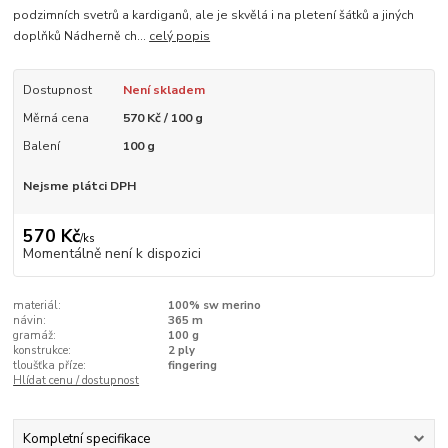
podzimních svetrů a kardiganů, ale je skvělá i na pletení šátků a jiných
doplňků Nádherně ch...
celý popis
Dostupnost
Není skladem
Měrná cena
570 Kč / 100 g
Balení
100 g
Nejsme plátci DPH
570 Kč
/
ks
Momentálně není k dispozici
materiál:
100% sw merino
návin:
365 m
gramáž:
100 g
konstrukce:
2 ply
tloušťka příze:
fingering
Hlídat cenu / dostupnost
Kompletní specifikace