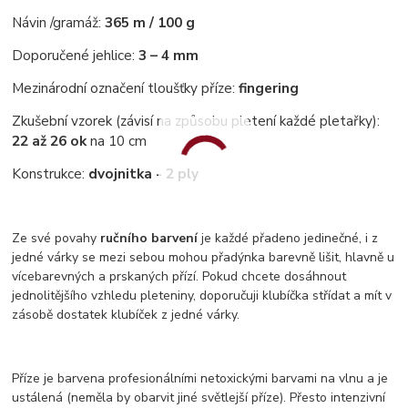
Návin /gramáž:
365 m / 100 g
Doporučené jehlice:
3 – 4 mm
Mezinárodní označení tloušťky příze:
fingering
Zkušební vzorek (závisí na způsobu pletení každé pletařky):
22 až 26 ok
na 10 cm
Konstrukce:
dvojnitka - 2 ply
Ze své povahy
ručního barvení
je každé přadeno jedinečné, i z
jedné várky se mezi sebou mohou přadýnka barevně lišit, hlavně u
vícebarevných a prskaných přízí. Pokud chcete dosáhnout
jednolitějšího vzhledu pleteniny, doporučuji klubíčka střídat a mít v
zásobě dostatek klubíček z jedné várky.
Příze je barvena profesionálními netoxickými barvami na vlnu a je
ustálená (neměla by obarvit jiné světlejší příze). Přesto intenzivní