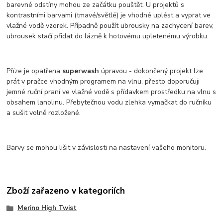
barevné odstíny mohou ze začátku pouštět. U projektů s
kontrastními barvami (tmavé/světlé) je vhodné uplést a vyprat ve
vlažné vodě vzorek. Případně použít ubrousky na zachycení barev,
ubrousek stačí přidat do lázně k hotovému upletenému výrobku.
Příze je opatřena
superwash
úpravou - dokončený projekt lze
prát v pračce vhodným programem na vlnu, přesto doporučuji
jemné ruční praní ve vlažné vodě s přídavkem prostředku na vlnu s
obsahem lanolinu. Přebytečnou vodu zlehka vymačkat do ručníku
a sušit volně rozložené.
Barvy se mohou lišit v závislosti na nastavení vašeho monitoru.
Zboží zařazeno v kategoriích
Merino High Twist