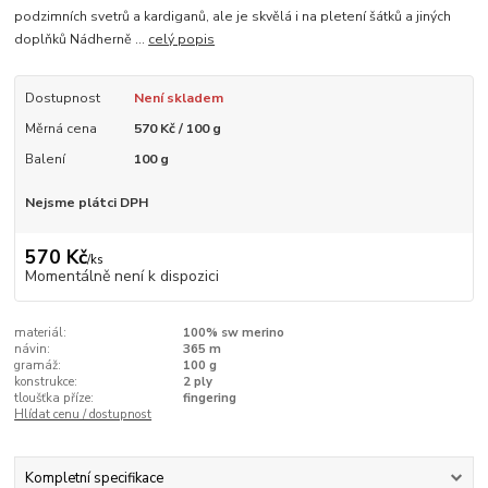
podzimních svetrů a kardiganů, ale je skvělá i na pletení šátků a jiných
doplňků Nádherně ...
celý popis
Dostupnost
Není skladem
Měrná cena
570 Kč / 100 g
Balení
100 g
Nejsme plátci DPH
570 Kč
/
ks
Momentálně není k dispozici
materiál:
100% sw merino
návin:
365 m
gramáž:
100 g
konstrukce:
2 ply
tloušťka příze:
fingering
Hlídat cenu / dostupnost
Kompletní specifikace