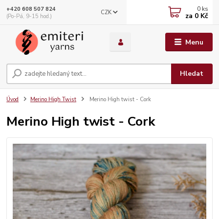
0
ks
+420 608 507 824
CZK
za
0 Kč
(Po-Pá, 9-15 hod.)
Menu
Hledat
Úvod
Merino High Twist
Merino High twist - Cork
Merino High twist - Cork