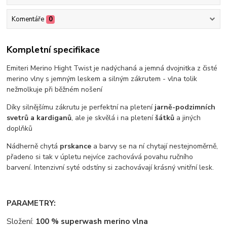
Komentáře
0
Kompletní specifikace
Emiteri Merino Hight Twist je nadýchaná a jemná dvojnitka z čisté
merino vlny s jemným leskem a silným zákrutem - vlna tolik
nežmolkuje při běžném nošení
Díky silnějšímu zákrutu je perfektní na pletení
jarně-podzimních
svetrů a kardiganů
, ale je skvělá i na pletení
šátků
a jiných
doplňků
Nádherně chytá
prskance
a barvy se na ní chytají nestejnoměrně,
přadeno si tak v úpletu nejvíce zachovává povahu ručního
barvení. Intenzivní syté odstíny si zachovávají krásný vnitřní lesk.
PARAMETRY:
Složení:
100 % superwash merino vlna