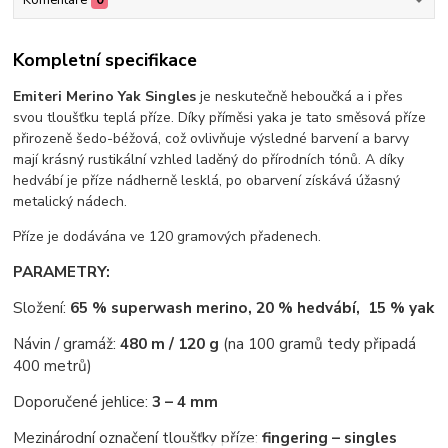
Komentáře
0
Kompletní specifikace
Emiteri Merino Yak Singles
je neskutečně heboučká a i přes
svou tloušťku teplá příze. Díky příměsi yaka je tato směsová příze
přirozeně šedo-béžová, což ovlivňuje výsledné barvení a barvy
mají krásný rustikální vzhled laděný do přírodních tónů. A díky
hedvábí je příze nádherně lesklá, po obarvení získává úžasný
metalický nádech.
Příze je dodávána ve 120 gramových přadenech.
PARAMETRY:
Složení:
65 % superwash merino, 20 % hedvábí, 15 % yak
Návin / gramáž:
480 m / 120 g
(na 100 gramů tedy připadá
400 metrů)
Doporučené jehlice:
3 – 4 mm
Mezinárodní označení tloušťky příze:
fingering – singles