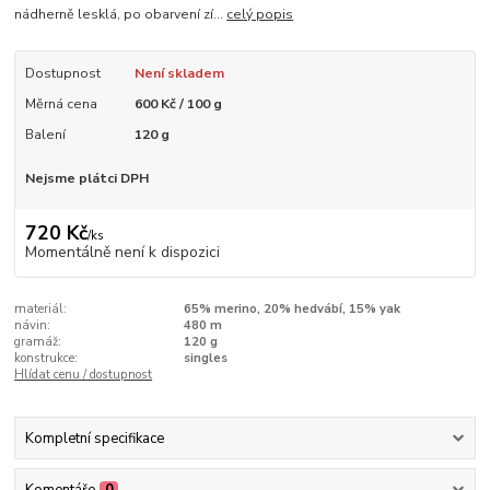
nádherně lesklá, po obarvení zí...
celý popis
Dostupnost
Není skladem
Měrná cena
600 Kč / 100 g
Balení
120 g
Nejsme plátci DPH
720 Kč
/
ks
Momentálně není k dispozici
materiál:
65% merino, 20% hedvábí, 15% yak
návin:
480 m
gramáž:
120 g
konstrukce:
singles
Hlídat cenu / dostupnost
Kompletní specifikace