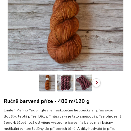
Ručně barvená příze - 480 m/120 g
Emiteri Merino Yak Singles je neskutečně heboučká a i přes svou
tloušťku teplá příze. Díky příměsi yaka je tato směsová příze přirozeně
šedo-béžová, což ovlivňuje výsledné barvení a barvy mají krásný
rustikální vzhled laděný do přírodních tónů. A díky hedvábí je příze