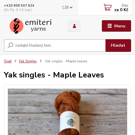
0
ks
+420 608 507 824
CZK
za
0 Kč
(Po-Pá, 9-15 hod.)
Menu
Hledat
Úvod
Yak Singles
Yak singles - Maple Leaves
Yak singles - Maple Leaves