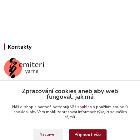
Kontakty
Zpracování cookies aneb aby web
Jana Slámová
fungoval, jak má
+420 608 507 824
(Po-Pá, 9-15 hod.)
Náš e-shop a partneři potřebují Váš
souhlas
s použitím souborů
cookies, aby Vám mohli zobrazovat informace týkající se Vašich
info@emiteriyarns.cz
zájmů.
Přijmout vše
Nastavení