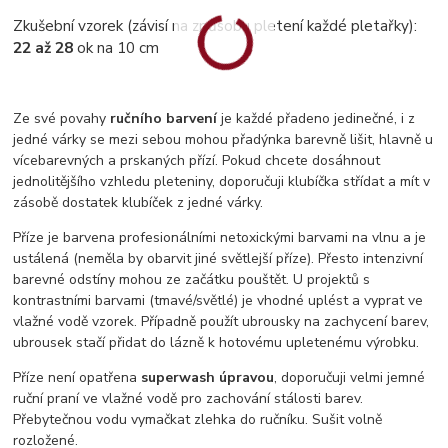
Zkušební vzorek (závisí na způsobu pletení každé pletařky):
22 až 28
ok na 10 cm
Ze své povahy
ručního barvení
je každé přadeno jedinečné, i z
jedné várky se mezi sebou mohou přadýnka barevně lišit, hlavně u
vícebarevných a prskaných přízí. Pokud chcete dosáhnout
jednolitějšího vzhledu pleteniny, doporučuji klubíčka střídat a mít v
zásobě dostatek klubíček z jedné várky.
Příze je barvena profesionálními netoxickými barvami na vlnu a je
ustálená (neměla by obarvit jiné světlejší příze). Přesto intenzivní
barevné odstíny mohou ze začátku pouštět. U projektů s
kontrastními barvami (tmavé/světlé) je vhodné uplést a vyprat ve
vlažné vodě vzorek. Případně použít ubrousky na zachycení barev,
ubrousek stačí přidat do lázně k hotovému upletenému výrobku.
Příze není opatřena
superwash úpravou
, doporučuji velmi jemné
ruční praní ve vlažné vodě pro zachování stálosti barev.
Přebytečnou vodu vymačkat zlehka do ručníku. Sušit volně
rozložené.