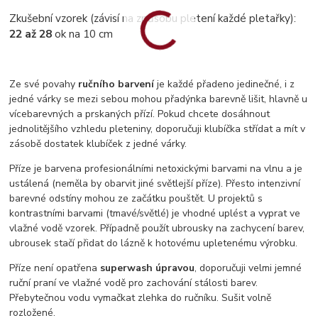
Zkušební vzorek (závisí na způsobu pletení každé pletařky):
22 až 28
ok na 10 cm
Ze své povahy
ručního barvení
je každé přadeno jedinečné, i z
jedné várky se mezi sebou mohou přadýnka barevně lišit, hlavně u
vícebarevných a prskaných přízí. Pokud chcete dosáhnout
jednolitějšího vzhledu pleteniny, doporučuji klubíčka střídat a mít v
zásobě dostatek klubíček z jedné várky.
Příze je barvena profesionálními netoxickými barvami na vlnu a je
ustálená (neměla by obarvit jiné světlejší příze). Přesto intenzivní
barevné odstíny mohou ze začátku pouštět. U projektů s
kontrastními barvami (tmavé/světlé) je vhodné uplést a vyprat ve
vlažné vodě vzorek. Případně použít ubrousky na zachycení barev,
ubrousek stačí přidat do lázně k hotovému upletenému výrobku.
Příze není opatřena
superwash úpravou
, doporučuji velmi jemné
ruční praní ve vlažné vodě pro zachování stálosti barev.
Přebytečnou vodu vymačkat zlehka do ručníku. Sušit volně
rozložené.