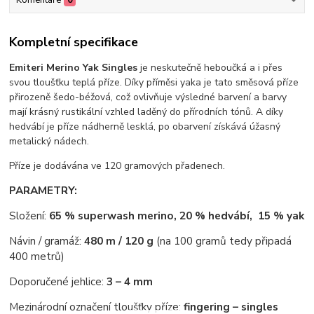
Komentáře
0
Kompletní specifikace
Emiteri Merino Yak Singles
je neskutečně heboučká a i přes
svou tloušťku teplá příze. Díky příměsi yaka je tato směsová příze
přirozeně šedo-béžová, což ovlivňuje výsledné barvení a barvy
mají krásný rustikální vzhled laděný do přírodních tónů. A díky
hedvábí je příze nádherně lesklá, po obarvení získává úžasný
metalický nádech.
Příze je dodávána ve 120 gramových přadenech.
PARAMETRY:
Složení:
65 % superwash merino, 20 % hedvábí, 15 % yak
Návin / gramáž:
480 m / 120 g
(na 100 gramů tedy připadá
400 metrů)
Doporučené jehlice:
3 – 4 mm
Mezinárodní označení tloušťky příze:
fingering – singles