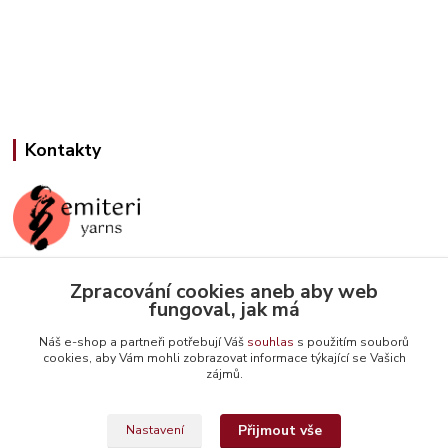
Kontakty
Zpracování cookies aneb aby web
Jana Slámová
fungoval, jak má
+420 608 507 824
(Po-Pá, 9-15 hod.)
Náš e-shop a partneři potřebují Váš
souhlas
s použitím souborů
cookies, aby Vám mohli zobrazovat informace týkající se Vašich
info@emiteriyarns.cz
zájmů.
Přijmout vše
Nastavení