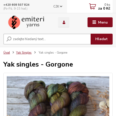
0
ks
+420 608 507 824
CZK
za
0 Kč
(Po-Pá, 9-15 hod.)
Menu
Hledat
Úvod
Yak Singles
Yak singles - Gorgone
Yak singles - Gorgone