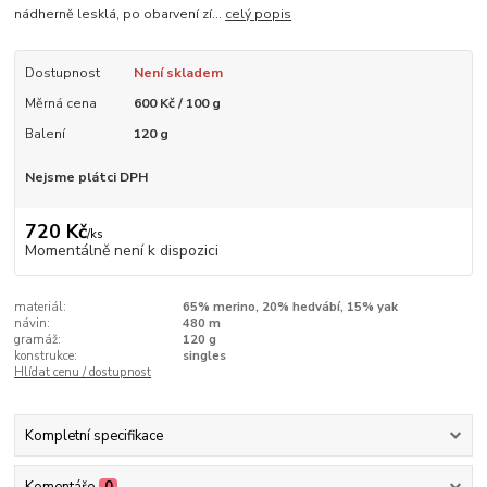
nádherně lesklá, po obarvení zí...
celý popis
Dostupnost
Není skladem
Měrná cena
600 Kč / 100 g
Balení
120 g
Nejsme plátci DPH
720 Kč
/
ks
Momentálně není k dispozici
materiál:
65% merino, 20% hedvábí, 15% yak
návin:
480 m
gramáž:
120 g
konstrukce:
singles
Hlídat cenu / dostupnost
Kompletní specifikace