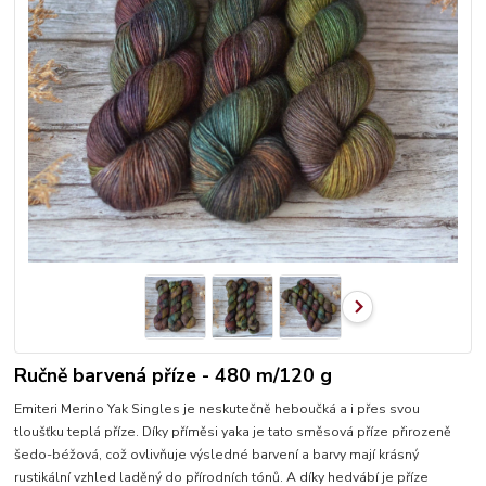
Ručně barvená příze - 480 m/120 g
Emiteri Merino Yak Singles je neskutečně heboučká a i přes svou
tloušťku teplá příze. Díky příměsi yaka je tato směsová příze přirozeně
šedo-béžová, což ovlivňuje výsledné barvení a barvy mají krásný
rustikální vzhled laděný do přírodních tónů. A díky hedvábí je příze