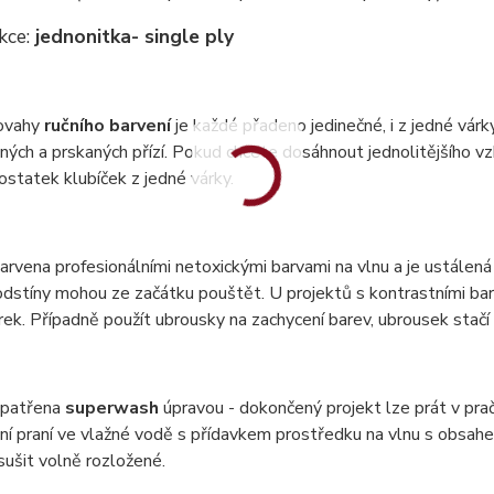
kce:
jednonitka
- single ply
ovahy
ručního barvení
je každé přadeno jedinečné, i z jedné vár
ných a prskaných přízí. Pokud chcete dosáhnout jednolitějšího vzh
statek klubíček z jedné várky.
barvena profesionálními netoxickými barvami na vlnu a je ustálená 
dstíny mohou ze začátku pouštět. U projektů s kontrastními bar
ek. Případně použít ubrousky na zachycení barev, ubrousek stač
 opatřena
superwash
úpravou - dokončený projekt lze prát v pr
ní praní ve vlažné vodě s přídavkem prostředku na vlnu s obsa
 sušit volně rozložené.