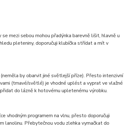
ky se mezi sebou mohou přadýnka barevně lišit, hlavně u
ledu pleteniny, doporučuji klubíčka střídat a mít v
(neměla by obarvit jiné světlejší příze). Přesto intenzivní
vami (tmavé/světlé) je vhodné uplést a vyprat ve vlažné
í přidat do lázně k hotovému upletenému výrobku.
ačce vhodným programem na vlnu, přesto doporučuji
hem lanolinu. Přebytečnou vodu zlehka vymačkat do