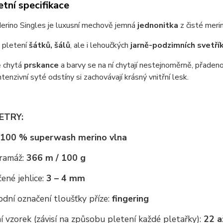
tní specifikace
erino Singles je luxusní mechově jemná
jednonitka
z čisté meri
a pletení
šátků, šálů
, ale i lehoučkých
jarně-podzimních svetří
 chytá
prskance
a barvy se na ní chytají nestejnoměrně, přadeno
Intenzivní syté odstíny si zachovávají krásný vnitřní lesk.
ETRY:
100 % superwash merino vlna
ramáž:
366 m / 100 g
ené jehlice:
3 – 4 mm
dní označení tloušťky příze:
fingering
 vzorek (závisí na způsobu pletení každé pletařky):
22 a