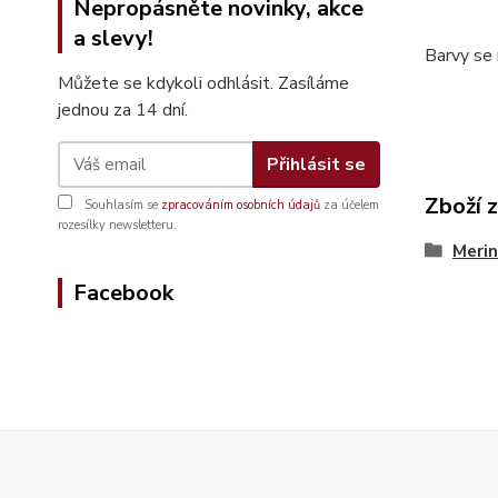
Nepropásněte novinky, akce
a slevy!
Barvy se 
Můžete se kdykoli odhlásit. Zasíláme
jednou za 14 dní.
Přihlásit se
Zboží 
Souhlasím se
zpracováním osobních údajů
za účelem
rozesílky newsletteru.
Merin
Facebook