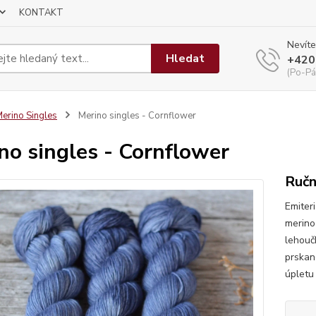
KONTAKT
Nevíte
Hledat
+420
(Po-Pá
erino Singles
Merino singles - Cornflower
no singles - Cornflower
Ručn
Emiter
merino 
lehouč
prskan
úpletu