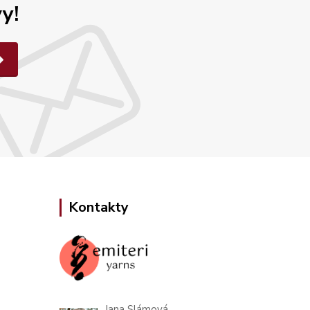
y!
Kontakty
Jana Slámová