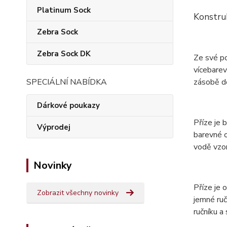
Platinum Sock
Konstru
Zebra Sock
Zebra Sock DK
Ze své p
vícebarev
zásobě do
SPECIÁLNÍ NABÍDKA
Dárkové poukazy
Příze je 
Výprodej
barevné o
vodě vzor
Novinky
Příze je
Zobrazit všechny novinky
jemné ruč
ručníku a