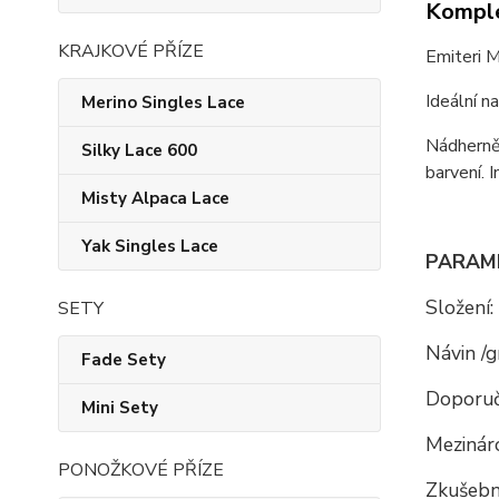
Komple
KRAJKOVÉ PŘÍZE
Emiteri M
Ideální n
Merino Singles Lace
Nádherně
Silky Lace 600
barvení. 
Misty Alpaca Lace
Yak Singles Lace
PARAM
Složení:
SETY
Návin /g
Fade Sety
Doporuč
Mini Sety
Mezináro
PONOŽKOVÉ PŘÍZE
Zkušební