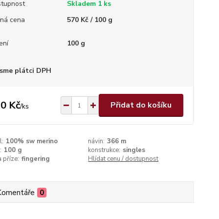
tupnost
Skladem 1 ks
ná cena
570 Kč / 100 g
ení
100 g
sme plátci DPH
0 Kč
Přidat do košíku
/
ks
l:
100% sw merino
návin:
366 m
:
100 g
konstrukce:
singles
a příze:
fingering
Hlídat cenu / dostupnost
Komentáře
0