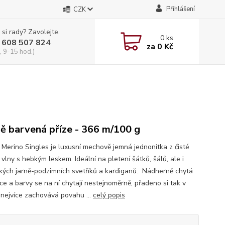
Přihlášení
CZK
 si rady? Zavolejte.
0
ks
 608 507 824
za
0 Kč
, 9-15 hod.)
ě barvená příze - 366 m/100 g
i Merino Singles je luxusní mechově jemná jednonitka z čisté
vlny s hebkým leskem. Ideální na pletení šátků, šálů, ale i
kých jarně-podzimních svetříků a kardiganů. Nádherně chytá
ce a barvy se na ní chytají nestejnoměrně, přadeno si tak v
 nejvíce zachovává povahu ...
celý popis