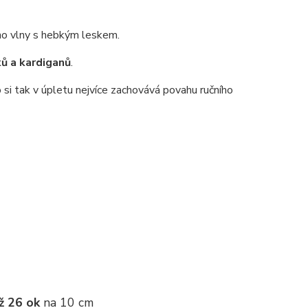
no vlny s hebkým leskem.
ků a kardiganů
.
 si tak v úpletu nejvíce zachovává povahu ručního
ž 26 ok
na 10 cm