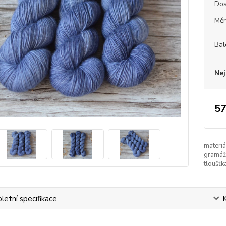
Dos
Měr
Bal
Nej
57
materiá
gramáž
tloušťk
etní specifikace