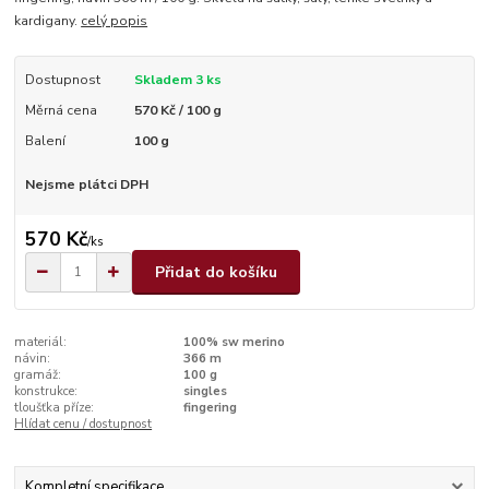
kardigany.
celý popis
Dostupnost
Skladem 3 ks
Měrná cena
570 Kč / 100 g
Balení
100 g
Nejsme plátci DPH
570 Kč
/
ks
Přidat do košíku
materiál:
100% sw merino
návin:
366 m
gramáž:
100 g
konstrukce:
singles
tloušťka příze:
fingering
Hlídat cenu / dostupnost
Kompletní specifikace