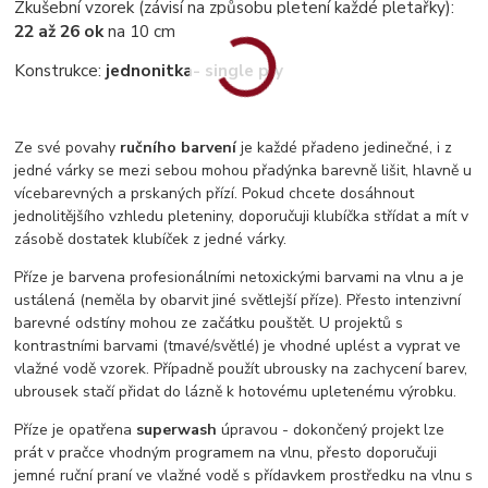
Zkušební vzorek (závisí na způsobu pletení každé pletařky):
22 až 26 ok
na 10 cm
Konstrukce:
jednonitka
- single ply
Ze své povahy
ručního barvení
je každé přadeno jedinečné, i z
jedné várky se mezi sebou mohou přadýnka barevně lišit, hlavně u
vícebarevných a prskaných přízí. Pokud chcete dosáhnout
jednolitějšího vzhledu pleteniny, doporučuji klubíčka střídat a mít v
zásobě dostatek klubíček z jedné várky.
Příze je barvena profesionálními netoxickými barvami na vlnu a je
ustálená (neměla by obarvit jiné světlejší příze). Přesto intenzivní
barevné odstíny mohou ze začátku pouštět. U projektů s
kontrastními barvami (tmavé/světlé) je vhodné uplést a vyprat ve
vlažné vodě vzorek. Případně použít ubrousky na zachycení barev,
ubrousek stačí přidat do lázně k hotovému upletenému výrobku.
Příze je opatřena
superwash
úpravou - dokončený projekt lze
prát v pračce vhodným programem na vlnu, přesto doporučuji
jemné ruční praní ve vlažné vodě s přídavkem prostředku na vlnu s