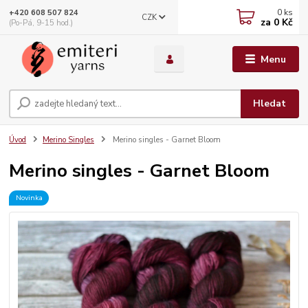
0
ks
+420 608 507 824
CZK
za
0 Kč
(Po-Pá, 9-15 hod.)
Menu
Hledat
Úvod
Merino Singles
Merino singles - Garnet Bloom
Merino singles - Garnet Bloom
Novinka