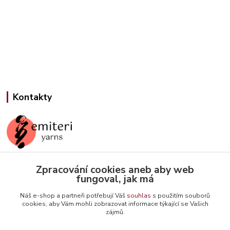
Kontakty
Jana Slámová
Zpracování cookies aneb aby web
+420 608 507 824
fungoval, jak má
(Po-Pá, 9-15 hod.)
Náš e-shop a partneři potřebují Váš
souhlas
s použitím souborů
cookies, aby Vám mohli zobrazovat informace týkající se Vašich
info@emiteriyarns.cz
zájmů.