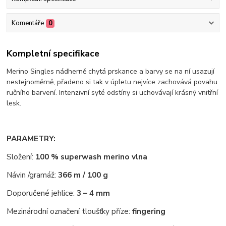
Komentáře
0
Kompletní specifikace
Merino Singles nádherně chytá prskance a barvy se na ní usazují
nestejnoměrně, přadeno si tak v úpletu nejvíce zachovává povahu
ručního barvení. Intenzivní syté odstíny si uchovávají krásný vnitřní
lesk.
PARAMETRY:
Složení:
100 % superwash merino vlna
Návin /gramáž:
366 m / 100 g
Doporučené jehlice:
3 – 4 mm
Mezinárodní označení tloušťky příze:
fingering