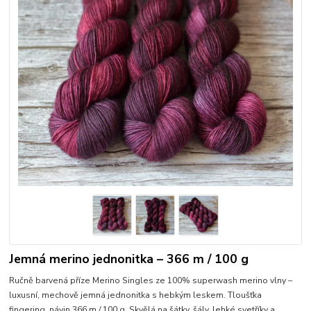
Jemná merino jednonitka – 366 m / 100 g
Ručně barvená příze Merino Singles ze 100% superwash merino vlny –
luxusní, mechově jemná jednonitka s hebkým leskem. Tloušťka
fingering, návin 366 m / 100 g. Skvělá na šátky, šály, lehké svetříky a