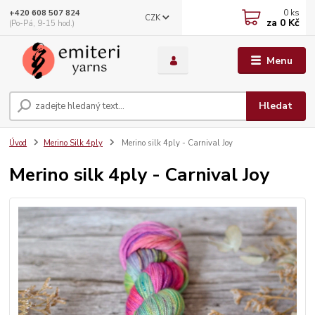
0
ks
+420 608 507 824
CZK
za
0 Kč
(Po-Pá, 9-15 hod.)
Menu
Hledat
Úvod
Merino Silk 4ply
Merino silk 4ply - Carnival Joy
Merino silk 4ply - Carnival Joy