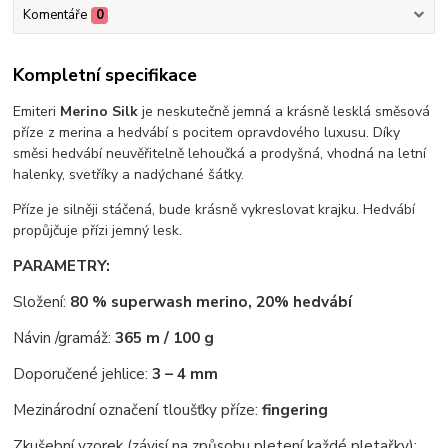
Komentáře
0
Kompletní specifikace
Emiteri
Merino Silk
je neskutečně jemná a krásně lesklá směsová
příze z merina a hedvábí s pocitem opravdového luxusu. Díky
směsi hedvábí neuvěřitelně lehoučká a prodyšná, vhodná na letní
halenky, svetříky a nadýchané šátky.
Příze je silněji stáčená, bude krásně vykreslovat krajku. Hedvábí
propůjčuje přízi jemný lesk.
PARAMETRY:
Složení:
80 % superwash merino, 20% hedvábí
Návin /gramáž:
365 m / 100 g
Doporučené jehlice:
3 – 4 mm
Mezinárodní označení tloušťky příze:
fingering
Zkušební vzorek (závisí na způsobu pletení každé pletařky):