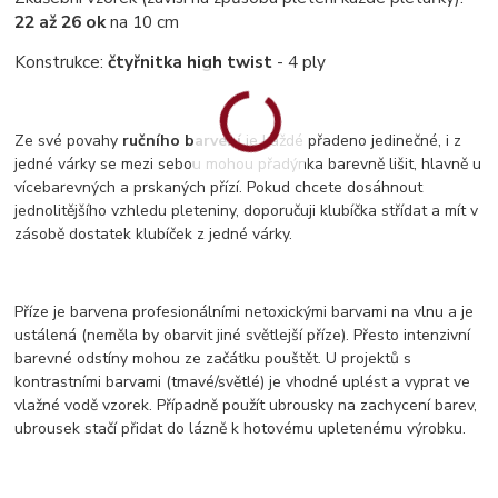
22 až 26 ok
na 10 cm
Konstrukce:
čtyřnitka high twist
- 4 ply
Ze své povahy
ručního barvení
je každé přadeno jedinečné, i z
jedné várky se mezi sebou mohou přadýnka barevně lišit, hlavně u
vícebarevných a prskaných přízí. Pokud chcete dosáhnout
jednolitějšího vzhledu pleteniny, doporučuji klubíčka střídat a mít v
zásobě dostatek klubíček z jedné várky.
Příze je barvena profesionálními netoxickými barvami na vlnu a je
ustálená (neměla by obarvit jiné světlejší příze). Přesto intenzivní
barevné odstíny mohou ze začátku pouštět. U projektů s
kontrastními barvami (tmavé/světlé) je vhodné uplést a vyprat ve
vlažné vodě vzorek. Případně použít ubrousky na zachycení barev,
ubrousek stačí přidat do lázně k hotovému upletenému výrobku.