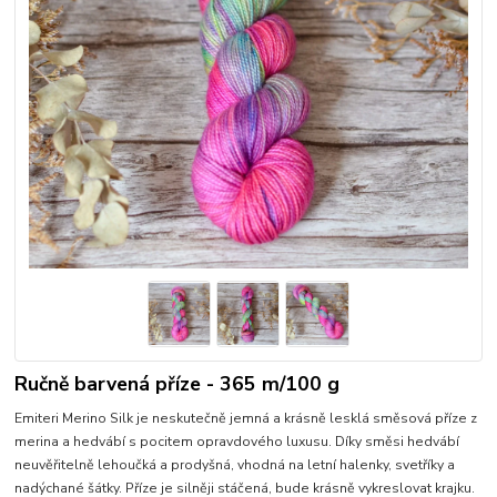
Ručně barvená příze - 365 m/100 g
Emiteri Merino Silk je neskutečně jemná a krásně lesklá směsová příze z
merina a hedvábí s pocitem opravdového luxusu. Díky směsi hedvábí
neuvěřitelně lehoučká a prodyšná, vhodná na letní halenky, svetříky a
nadýchané šátky. Příze je silněji stáčená, bude krásně vykreslovat krajku.