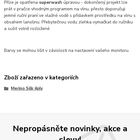
Příze je opatřena
superwash
úpravou - dokončený projekt lze
prát v pračce vhodným programem na vlnu, přesto doporučuji
jemné ruční praní ve vlažné vodě s přídavkem prostředku na vlnu s
obsahem lanolinu. Přebytečnou vodu zlehka vymačkat do ručníku
a sušit volně rozložené.
Barvy se mohou lišit v závislosti na nastavení vašeho monitoru.
Zboží zařazeno v kategoriích
Merino Silk 4ply
Nepropásněte novinky, akce a
slevy!