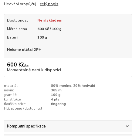
Hedvábí propůjčuj...
celý popis
Dostupnost
Není skladem
Měrná cena
600 Kč / 100 g
Balení
100 g
Nejsme plátci DPH
600 Kč
/
ks
Momentálně není k dispozici
materiál:
80% merino, 20% hedvábí
návin:
365 m
gramáž:
100 g
konstrukce:
4 ply
tloušťka příze:
fingering
Hlídat cenu / dostupnost
Kompletní specifikace