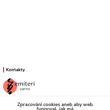
Kontakty
Zpracování cookies aneb aby web
Jana Slámová
fungoval, jak má
+420 608 507 824