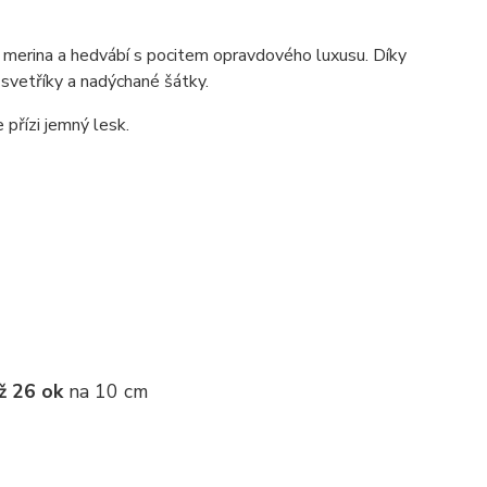
 merina a hedvábí s pocitem opravdového luxusu. Díky
 svetříky a nadýchané šátky.
 přízi jemný lesk.
ž 26 ok
na 10 cm