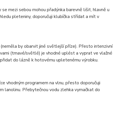
ky se mezi sebou mohou přadýnka barevně lišit, hlavně u
ledu pleteniny, doporučuji klubíčka střídat a mít v
(neměla by obarvit jiné světlejší příze). Přesto intenzivní
vami (tmavé/světlé) je vhodné uplést a vyprat ve vlažné
í přidat do lázně k hotovému upletenému výrobku.
ačce vhodným programem na vlnu, přesto doporučuji
hem lanolinu. Přebytečnou vodu zlehka vymačkat do