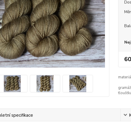
Dos
Měr
Bal
Nej
60
materiá
gramáž
tloušťk
etní specifikace