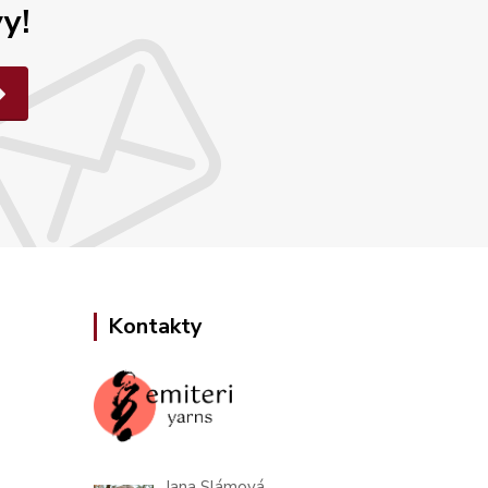
y!
Kontakty
Jana Slámová