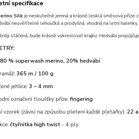
tní specifikace
erino Silk
je neskutečně jemná a krásně lesklá směsová příze z
vábí neuvěřitelně lehoučká a prodyšná, vhodná na letní halenky,
silněji stáčená, bude krásně vykreslovat krajku. Hedvábí propůjčuje
ETRY:
80 % superwash merino, 20% hedvábí
ramáž:
365 m / 100 g
ené jehlice:
3 – 4 mm
dní označení tloušťky příze:
fingering
 vzorek (závisí na způsobu pletení každé pletařky):
22 a
kce:
čtyřnitka high twist
- 4 ply