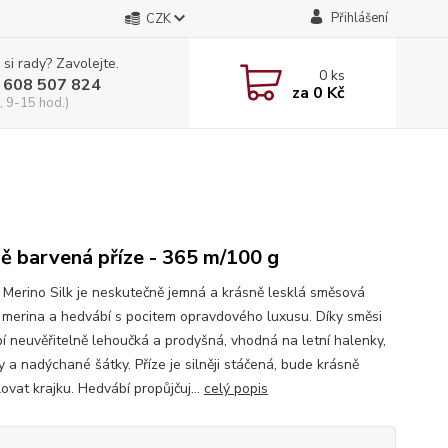
Přihlášení
CZK
 si rady? Zavolejte.
0
ks
 608 507 824
za
0 Kč
, 9-15 hod.)
ě barvená příze - 365 m/100 g
i Merino Silk je neskutečně jemná a krásně lesklá směsová
z merina a hedvábí s pocitem opravdového luxusu. Díky směsi
í neuvěřitelně lehoučká a prodyšná, vhodná na letní halenky,
y a nadýchané šátky. Příze je silněji stáčená, bude krásně
ovat krajku. Hedvábí propůjčuj...
celý popis