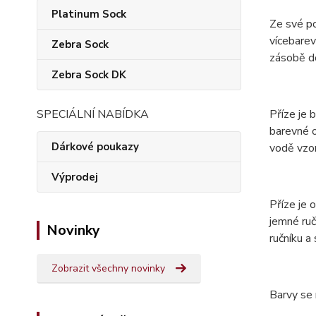
Platinum Sock
Ze své p
vícebarev
Zebra Sock
zásobě do
Zebra Sock DK
Příze je 
SPECIÁLNÍ NABÍDKA
barevné o
Dárkové poukazy
vodě vzor
Výprodej
Příze je
jemné ruč
Novinky
ručníku a
Zobrazit všechny novinky
Barvy se 