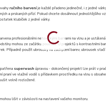
ovahy
ručního barvení
je každé přadeno jedinečné, i z jedné vár
ných a prskaných přízí. Pokud chcete dosáhnout jednolitějšího vzh
statek klubíček z jedné várky.
barvena profesionálními netoxickými barvami na vlnu a je ustálená 
dstíny mohou ze začátku pouštět. U projektů s kontrastními bar
ek. Případně použít ubrousky na zachycení barev, ubrousek stač
 opatřena
superwash
úpravou - dokončený projekt lze prát v pr
ní praní ve vlažné vodě s přídavkem prostředku na vlnu s obsa
 sušit volně rozložené.
mohou lišit v závislosti na nastavení vašeho monitoru.