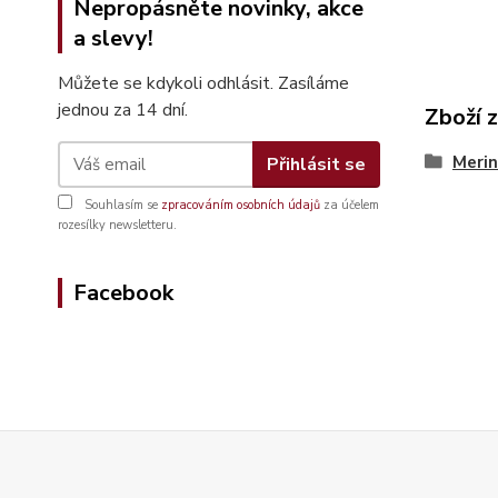
Nepropásněte novinky, akce
a slevy!
Můžete se kdykoli odhlásit. Zasíláme
jednou za 14 dní.
Zboží 
Merin
Přihlásit se
Souhlasím se
zpracováním osobních údajů
za účelem
rozesílky newsletteru.
Facebook