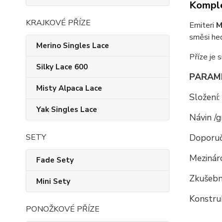
Komple
KRAJKOVÉ PŘÍZE
Emiteri
M
směsi hed
Merino Singles Lace
Příze je 
Silky Lace 600
PARAM
Misty Alpaca Lace
Složení:
Yak Singles Lace
Návin /g
Doporuč
SETY
Mezináro
Fade Sety
Zkušební
Mini Sety
Konstru
PONOŽKOVÉ PŘÍZE