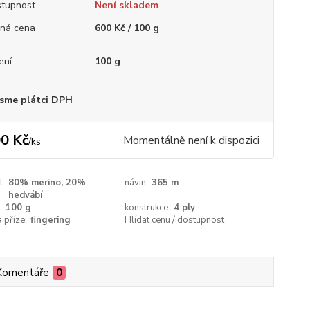
tupnost
Není skladem
ná cena
600 Kč / 100 g
ení
100 g
sme plátci DPH
0 Kč
Momentálně není k dispozici
/
ks
l:
80% merino, 20%
návin:
365 m
hedvábí
:
100 g
konstrukce:
4 ply
a příze:
fingering
Hlídat cenu / dostupnost
Komentáře
0