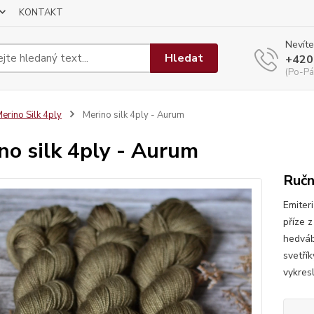
KONTAKT
Nevíte
Hledat
+420
(Po-Pá
erino Silk 4ply
Merino silk 4ply - Aurum
no silk 4ply - Aurum
Ručn
Emiter
příze 
hedváb
svetřík
vykresl