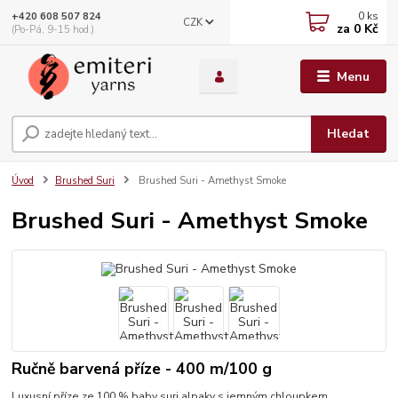
0
ks
+420 608 507 824
CZK
za
0 Kč
(Po-Pá, 9-15 hod.)
Menu
Hledat
Úvod
Brushed Suri
Brushed Suri - Amethyst Smoke
Brushed Suri - Amethyst Smoke
Ručně barvená příze - 400 m/100 g
Luxusní příze ze 100 % baby suri alpaky s jemným chloupkem,