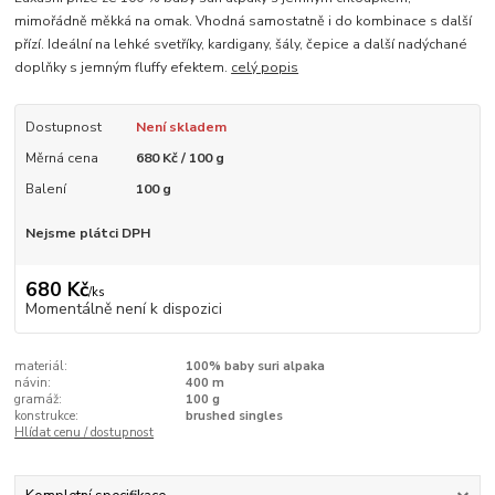
mimořádně měkká na omak. Vhodná samostatně i do kombinace s další
přízí. Ideální na lehké svetříky, kardigany, šály, čepice a další nadýchané
doplňky s jemným fluffy efektem.
celý popis
Dostupnost
Není skladem
Měrná cena
680 Kč / 100 g
Balení
100 g
Nejsme plátci DPH
680 Kč
/
ks
Momentálně není k dispozici
materiál:
100% baby suri alpaka
návin:
400 m
gramáž:
100 g
konstrukce:
brushed singles
Hlídat cenu / dostupnost