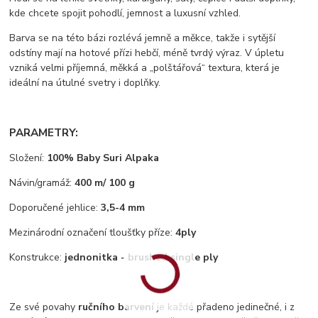
kde chcete spojit pohodlí, jemnost a luxusní vzhled.
Barva se na této bázi rozlévá jemně a měkce, takže i sytější
odstíny mají na hotové přízi hebčí, méně tvrdý výraz. V úpletu
vzniká velmi příjemná, měkká a „polštářová“ textura, která je
ideální na útulné svetry i doplňky.
PARAMETRY:
Složení:
100% Baby Suri Alpaka
Návin/gramáž:
400 m/ 100 g
Doporučené jehlice:
3,5-4 mm
Mezinárodní označení tloušťky příze:
4ply
Konstrukce:
jednonitka - brushed single ply
Ze své povahy
ručního barvení
je každé přadeno jedinečné, i z