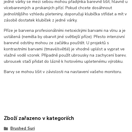
jedné várky se mezi sebou mohou přadýnka barevně lišit, hlavně u
vícebarevných a prskaných přízí. Pokud chcete dosáhnout
jednolitějšího vzhledu pleteniny, doporučuji klubíčka střídat a mít v
zásobě dostatek klubíček z jedné várky.
Příze je barvena profesionálními netoxickými barvami na vlnu a je
ustálená (neměla by obarvit jiné světlejší příze). Přesto intenzivní
barevné odstíny mohou ze začátku pouštět. U projektů s
kontrastními barvami (tmavé/světlé) je vhodné uplést a vyprat ve
vlažné vodě vzorek. Případně použít ubrousky na zachycení barev,
ubrousek stačí přidat do lázně k hotovému upletenému výrobku.
Barvy se mohou lišit v závislosti na nastavení vašeho monitoru.
Zboží zařazeno v kategoriích
Brushed Suri