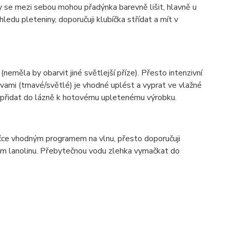
ky se mezi sebou mohou přadýnka barevně lišit, hlavně u
ledu pleteniny, doporučuji klubíčka střídat a mít v
(neměla by obarvit jiné světlejší příze). Přesto intenzivní
vami (tmavé/světlé) je vhodné uplést a vyprat ve vlažné
í přidat do lázně k hotovému upletenému výrobku.
ačce vhodným programem na vlnu, přesto doporučuji
hem lanolinu. Přebytečnou vodu zlehka vymačkat do