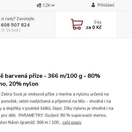
Přihlášení
CZK
 si rady? Zavolejte.
0
ks
 608 507 824
za
0 Kč
, 9-15 hod.)
ě barvená příze - 366 m/100 g - 80%
no, 20% nylon
i Zebra Sock je směsová příze z merina a nylonu určená na
í ponožek, velmi nadýchaná a příjemná na tělo - vhodná i na
ky a doplňky v podobě šátků, čepic. Díky nylonu je vhodná i na
í pro děti. PARAMETRY: Složení: 80 % superwash merino,
lon Návin /gramáž: 366 m / 100...
celý popis