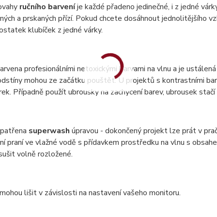
ovahy
ručního barvení
je každé přadeno jedinečné, i z jedné vár
ných a prskaných přízí. Pokud chcete dosáhnout jednolitějšího vzh
statek klubíček z jedné várky.
barvena profesionálními netoxickými barvami na vlnu a je ustálená 
dstíny mohou ze začátku pouštět. U projektů s kontrastními bar
ek. Případně použít ubrousky na zachycení barev, ubrousek stač
 opatřena
superwash
úpravou - dokončený projekt lze prát v pr
ní praní ve vlažné vodě s přídavkem prostředku na vlnu s obsa
 sušit volně rozložené.
mohou lišit v závislosti na nastavení vašeho monitoru.