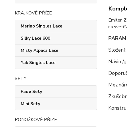
Komple
KRAJKOVÉ PŘÍZE
Emiteri
Z
Merino Singles Lace
na svetří
PARAM
Silky Lace 600
Složení:
Misty Alpaca Lace
Návin /g
Yak Singles Lace
Doporuč
SETY
Mezináro
Fade Sety
Zkušební
Mini Sety
Konstru
PONOŽKOVÉ PŘÍZE