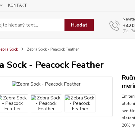
KONTAKT
Nevíte
Hledat
+420
(Po-Pá
ebra Sock
Zebra Sock - Peacock Feather
a Sock - Peacock Feather
Ručn
meri
Emiter
pleten
svetří
pleten
20% ny