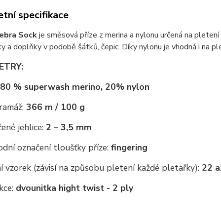
tní specifikace
ebra Sock
je směsová příze z merina a nylonu určená na pletení 
ky a doplňky v podobě šátků, čepic. Díky nylonu je vhodná i na pl
ETRY:
80 % superwash merino, 20% nylon
ramáž:
366 m / 100 g
ené jehlice:
2 – 3,5 mm
dní označení tloušťky příze:
fingering
 vzorek (závisí na způsobu pletení každé pletařky):
22 a
kce:
dvounitka hight twist - 2 ply