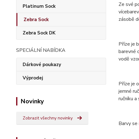
Ze své p
Platinum Sock
vícebarev
zásobě do
Zebra Sock
Zebra Sock DK
Příze je 
SPECIÁLNÍ NABÍDKA
barevné o
vodě vzor
Dárkové poukazy
Výprodej
Příze je
jemné ruč
ručníku a
Novinky
Zobrazit všechny novinky
Barvy se 