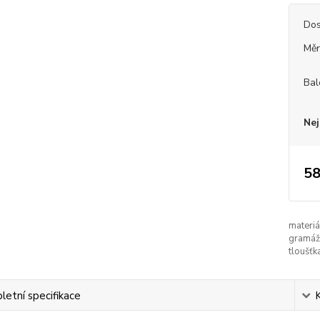
Dos
Měr
Bal
Nej
58
materiá
gramáž
tloušťk
etní specifikace