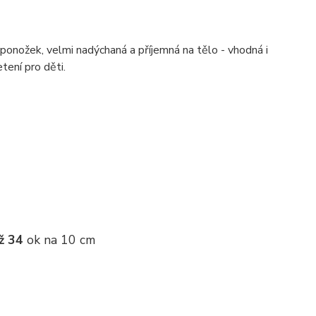
ponožek, velmi nadýchaná a příjemná na tělo - vhodná i
etení pro děti.
ž 34
ok na 10 cm