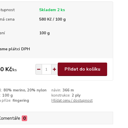
tupnost
Skladem 2 ks
ná cena
580 Kč / 100 g
ení
100 g
sme plátci DPH
0 Kč
Přidat do košíku
/
ks
l:
80% merino, 20% nylon
návin:
366 m
:
100 g
konstrukce:
2 ply
a příze:
fingering
Hlídat cenu / dostupnost
Komentáře
0