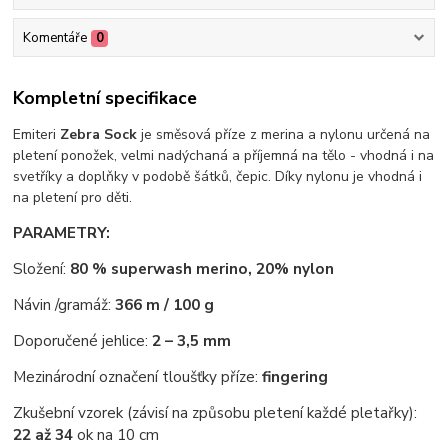
Komentáře
0
Kompletní specifikace
Emiteri
Zebra Sock
je směsová příze z merina a nylonu určená na
pletení ponožek, velmi nadýchaná a příjemná na tělo - vhodná i na
svetříky a doplňky v podobě šátků, čepic. Díky nylonu je vhodná i
na pletení pro děti.
PARAMETRY:
Složení:
80 % superwash merino, 20% nylon
Návin /gramáž:
366 m / 100 g
Doporučené jehlice:
2 – 3,5 mm
Mezinárodní označení tloušťky příze:
fingering
Zkušební vzorek (závisí na způsobu pletení každé pletařky):
22 až 34
ok na 10 cm