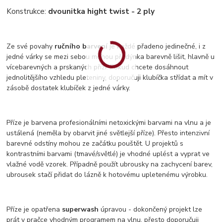
Konstrukce:
dvounitka hight twist - 2 ply
Ze své povahy
ručního barvení
je každé přadeno jedinečné, i z
jedné várky se mezi sebou mohou přadýnka barevně lišit, hlavně u
vícebarevných a prskaných přízí. Pokud chcete dosáhnout
jednolitějšího vzhledu pleteniny, doporučuji klubíčka střídat a mít v
zásobě dostatek klubíček z jedné várky.
Příze je barvena profesionálními netoxickými barvami na vlnu a je
ustálená (neměla by obarvit jiné světlejší příze). Přesto intenzivní
barevné odstíny mohou ze začátku pouštět. U projektů s
kontrastními barvami (tmavé/světlé) je vhodné uplést a vyprat ve
vlažné vodě vzorek. Případně použít ubrousky na zachycení barev,
ubrousek stačí přidat do lázně k hotovému upletenému výrobku.
Příze je opatřena
superwash
úpravou - dokončený projekt lze
prát v pračce vhodným programem na vlnu, přesto doporučuji