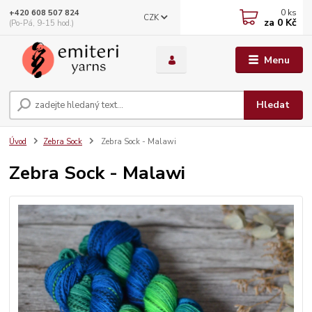
0
ks
+420 608 507 824
CZK
za
0 Kč
(Po-Pá, 9-15 hod.)
Menu
Hledat
Úvod
Zebra Sock
Zebra Sock - Malawi
Zebra Sock - Malawi