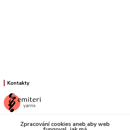
Kontakty
Zpracování cookies aneb aby web
Jana Slámová
fungoval, jak má
+420 608 507 824