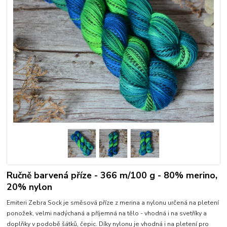
Ručně barvená příze - 366 m/100 g - 80% merino,
20% nylon
Emiteri Zebra Sock je směsová příze z merina a nylonu určená na pletení
ponožek, velmi nadýchaná a příjemná na tělo - vhodná i na svetříky a
doplňky v podobě šátků, čepic. Díky nylonu je vhodná i na pletení pro