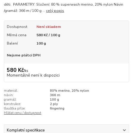
děti. PARAMETRY: Složení: 80 % superwash merino, 20% nylon Návin
/gramáž: 366 m / 100 g ...
celý popis
Dostupnost
Není skladem
Měrná cena
580 Kč / 100 g
Balení
100 g
Nejsme plátci DPH
580 Kč
/
ks
Momentálně není k dispozici
materiál:
80% merino, 20% nylon
návin:
366 m
gramáž:
100 g
konstrukce:
2 ply
tloušťka příze:
fingering
Hlídat cenu / dostupnost
Kompletní specifikace