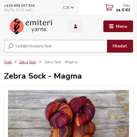
0
ks
+420 608 507 824
CZK
za
0 Kč
(Po-Pá, 9-15 hod.)
Menu
Hledat
Úvod
Zebra Sock
Zebra Sock - Magma
Zebra Sock - Magma