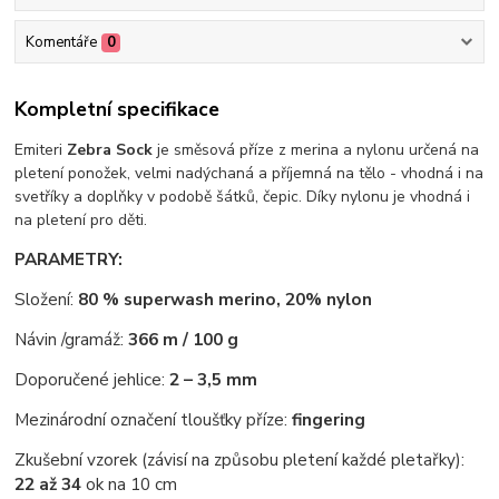
Komentáře
0
Kompletní specifikace
Emiteri
Zebra Sock
je směsová příze z merina a nylonu určená na
pletení ponožek, velmi nadýchaná a příjemná na tělo - vhodná i na
svetříky a doplňky v podobě šátků, čepic. Díky nylonu je vhodná i
na pletení pro děti.
PARAMETRY:
Složení:
80 % superwash merino, 20% nylon
Návin /gramáž:
366 m / 100 g
Doporučené jehlice:
2 – 3,5 mm
Mezinárodní označení tloušťky příze:
fingering
Zkušební vzorek (závisí na způsobu pletení každé pletařky):
22 až 34
ok na 10 cm