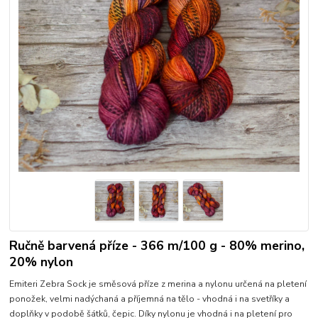
Ručně barvená příze - 366 m/100 g - 80% merino,
20% nylon
Emiteri Zebra Sock je směsová příze z merina a nylonu určená na pletení
ponožek, velmi nadýchaná a příjemná na tělo - vhodná i na svetříky a
doplňky v podobě šátků, čepic. Díky nylonu je vhodná i na pletení pro