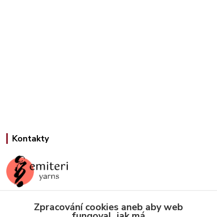
Kontakty
Zpracování cookies aneb aby web
Jana Slámová
fungoval, jak má
+420 608 507 824