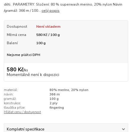
děti. PARAMETRY: Složení: 80 % superwash merino, 20% nylon Návin
/gramáž: 366 m / 100...
celý popis
Dostupnost
Není skladem
Měrná cena
580 Kč / 100 g
Balení
100 g
Nejsme plátci DPH
580 Kč
/
ks
Momentálně není k dispozici
materiál:
80% merino, 20% nylon
návin:
366 m
gramáž:
100 g
konstrukce:
2 ply
tloušťka příze:
fingering
Hlídat cenu / dostupnost
Kompletní specifikace