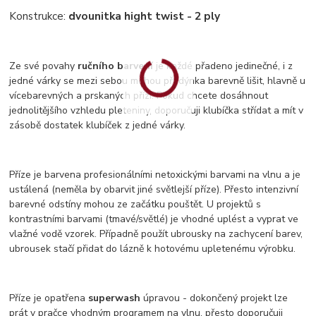
Konstrukce:
dvounitka hight twist - 2 ply
Ze své povahy
ručního barvení
je každé přadeno jedinečné, i z
jedné várky se mezi sebou mohou přadýnka barevně lišit, hlavně u
vícebarevných a prskaných přízí. Pokud chcete dosáhnout
jednolitějšího vzhledu pleteniny, doporučuji klubíčka střídat a mít v
zásobě dostatek klubíček z jedné várky.
Příze je barvena profesionálními netoxickými barvami na vlnu a je
ustálená (neměla by obarvit jiné světlejší příze). Přesto intenzivní
barevné odstíny mohou ze začátku pouštět. U projektů s
kontrastními barvami (tmavé/světlé) je vhodné uplést a vyprat ve
vlažné vodě vzorek. Případně použít ubrousky na zachycení barev,
ubrousek stačí přidat do lázně k hotovému upletenému výrobku.
Příze je opatřena
superwash
úpravou - dokončený projekt lze
prát v pračce vhodným programem na vlnu, přesto doporučuji