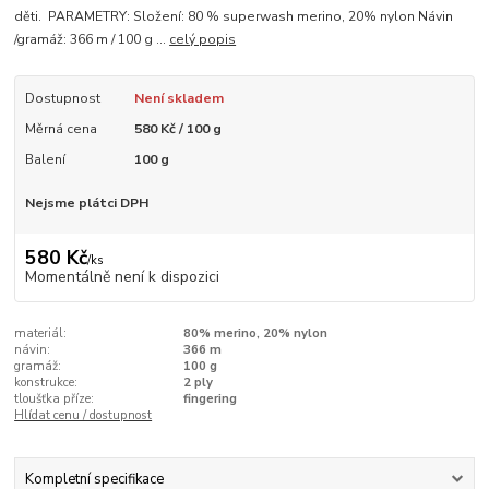
děti. PARAMETRY: Složení: 80 % superwash merino, 20% nylon Návin
/gramáž: 366 m / 100 g ...
celý popis
Dostupnost
Není skladem
Měrná cena
580 Kč / 100 g
Balení
100 g
Nejsme plátci DPH
580 Kč
/
ks
Momentálně není k dispozici
materiál:
80% merino, 20% nylon
návin:
366 m
gramáž:
100 g
konstrukce:
2 ply
tloušťka příze:
fingering
Hlídat cenu / dostupnost
Kompletní specifikace