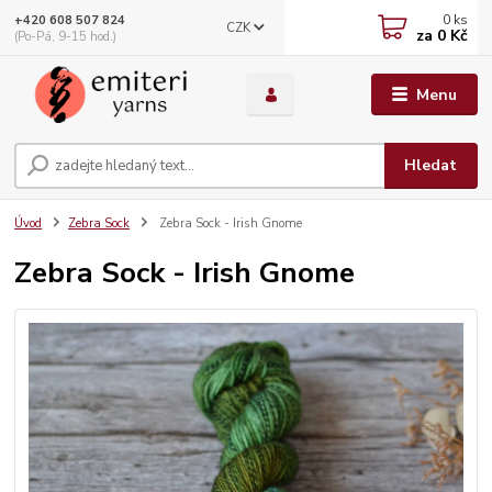
0
ks
+420 608 507 824
CZK
za
0 Kč
(Po-Pá, 9-15 hod.)
Menu
Hledat
Úvod
Zebra Sock
Zebra Sock - Irish Gnome
Zebra Sock - Irish Gnome