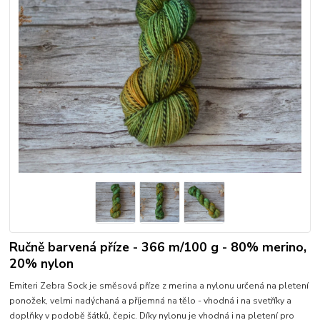
Ručně barvená příze - 366 m/100 g - 80% merino,
20% nylon
Emiteri Zebra Sock je směsová příze z merina a nylonu určená na pletení
ponožek, velmi nadýchaná a příjemná na tělo - vhodná i na svetříky a
doplňky v podobě šátků, čepic. Díky nylonu je vhodná i na pletení pro