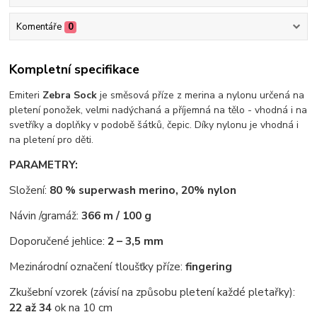
Komentáře
0
Kompletní specifikace
Emiteri
Zebra Sock
je směsová příze z merina a nylonu určená na
pletení ponožek, velmi nadýchaná a příjemná na tělo - vhodná i na
svetříky a doplňky v podobě šátků, čepic. Díky nylonu je vhodná i
na pletení pro děti.
PARAMETRY:
Složení:
80 % superwash merino, 20% nylon
Návin /gramáž:
366 m / 100 g
Doporučené jehlice:
2 – 3,5 mm
Mezinárodní označení tloušťky příze:
fingering
Zkušební vzorek (závisí na způsobu pletení každé pletařky):
22 až 34
ok na 10 cm