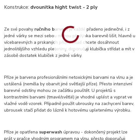
Konstrukce:
dvounitka hight twist - 2 ply
Ze své povahy
ručního barvení
je každé přadeno jedinečné, i z
jedné várky se mezi sebou mohou přadýnka barevně lišit, hlavně u
vícebarevných a prskaných přízí. Pokud chcete dosáhnout
jednolitějšího vzhledu pleteniny, doporučuji klubíčka střídat a mít v
zásobě dostatek klubíček z jedné várky.
Příze je barvena profesionálními netoxickými barvami na vlnu a je
ustálená (neměla by obarvit jiné světlejší příze). Přesto intenzivní
barevné odstíny mohou ze začátku pouštět. U projektů s
kontrastními barvami (tmavé/světlé) je vhodné uplést a vyprat ve
vlažné vodě vzorek. Případně použít ubrousky na zachycení barev,
ubrousek stačí přidat do lázně k hotovému upletenému výrobku.
Příze je opatřena
superwash
úpravou - dokončený projekt lze
prát v pračce vhodným programem na vlnu, přesto doporučuji