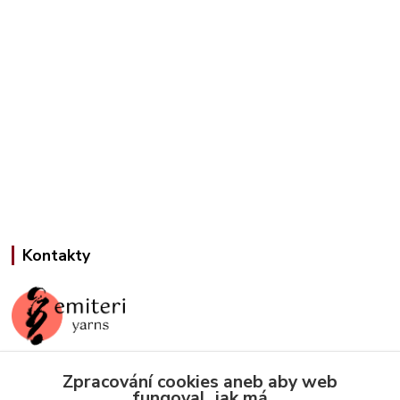
Kontakty
Zpracování cookies aneb aby web
Jana Slámová
fungoval, jak má
+420 608 507 824