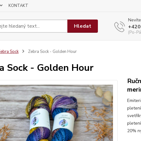
KONTAKT
Nevíte
Hledat
+420
(Po-Pá
ebra Sock
Zebra Sock - Golden Hour
a Sock - Golden Hour
Ručn
meri
Emiter
pleten
svetří
pleten
20% ny