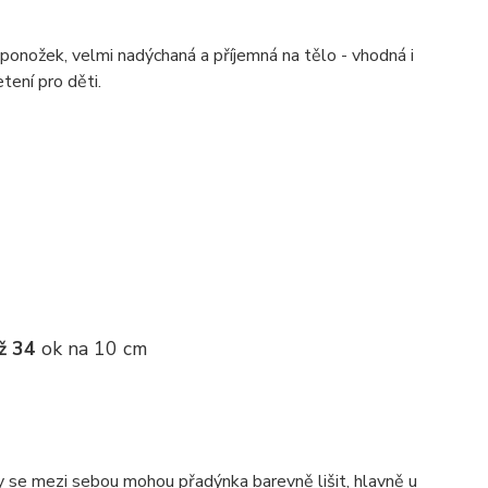
ponožek, velmi nadýchaná a příjemná na tělo - vhodná i
etení pro děti.
ž 34
ok na 10 cm
ky se mezi sebou mohou přadýnka barevně lišit, hlavně u