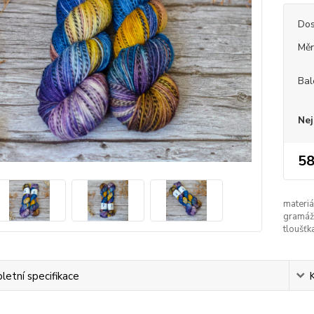
Dos
Měr
Bal
Nej
58
materiá
gramáž
tloušťk
etní specifikace