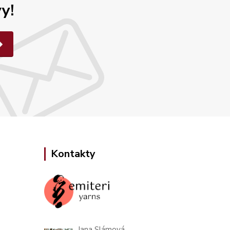
y!
Kontakty
Jana Slámová