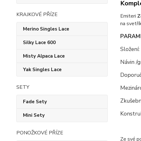
Komple
KRAJKOVÉ PŘÍZE
Emiteri
Z
na svetří
Merino Singles Lace
PARAM
Silky Lace 600
Složení:
Misty Alpaca Lace
Návin /g
Yak Singles Lace
Doporuč
SETY
Mezináro
Zkušební
Fade Sety
Konstru
Mini Sety
PONOŽKOVÉ PŘÍZE
Ze své p