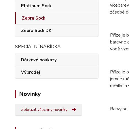
vícebarev
Platinum Sock
zásobě do
Zebra Sock
Zebra Sock DK
Příze je 
barevné o
SPECIÁLNÍ NABÍDKA
vodě vzor
Dárkové poukazy
Příze je
Výprodej
jemné ruč
ručníku a
Novinky
Barvy se 
Zobrazit všechny novinky