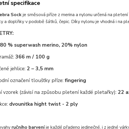
tní specifikace
ebra Sock
je směsová příze z merina a nylonu určená na pletení 
ky a doplňky v podobě šátků, čepic. Díky nylonu je vhodná i na pl
ETRY:
80 % superwash merino, 20% nylon
ramáž:
366 m / 100 g
ené jehlice:
2 – 3,5 mm
dní označení tloušťky příze:
fingering
 vzorek (závisí na způsobu pletení každé pletařky):
22 a
kce:
dvounitka hight twist - 2 ply
ovahy
ručního barvení
je každé přadeno jedinečné, i z jedné vár