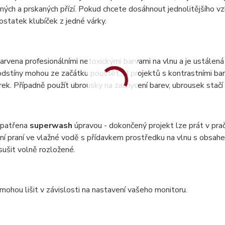
ných a prskaných přízí. Pokud chcete dosáhnout jednolitějšího vzh
statek klubíček z jedné várky.
barvena profesionálními netoxickými barvami na vlnu a je ustálená 
dstíny mohou ze začátku pouštět. U projektů s kontrastními bar
ek. Případně použít ubrousky na zachycení barev, ubrousek stač
 opatřena
superwash
úpravou - dokončený projekt lze prát v pr
ní praní ve vlažné vodě s přídavkem prostředku na vlnu s obsa
 sušit volně rozložené.
mohou lišit v závislosti na nastavení vašeho monitoru.