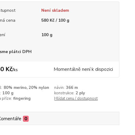
tupnost
Není skladem
ná cena
580 Kč / 100 g
ení
100 g
sme plátci DPH
0 Kč
Momentálně není k dispozici
/
ks
l:
80% merino, 20% nylon
návin:
366 m
:
100 g
konstrukce:
2 ply
a příze:
fingering
Hlídat cenu / dostupnost
Komentáře
0