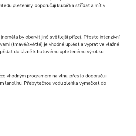
ledu pleteniny, doporučuji klubíčka střídat a mít v
(neměla by obarvit jiné světlejší příze). Přesto intenzivní
vami (tmavé/světlé) je vhodné uplést a vyprat ve vlažné
í přidat do lázně k hotovému upletenému výrobku.
ačce vhodným programem na vlnu, přesto doporučuji
hem lanolinu. Přebytečnou vodu zlehka vymačkat do