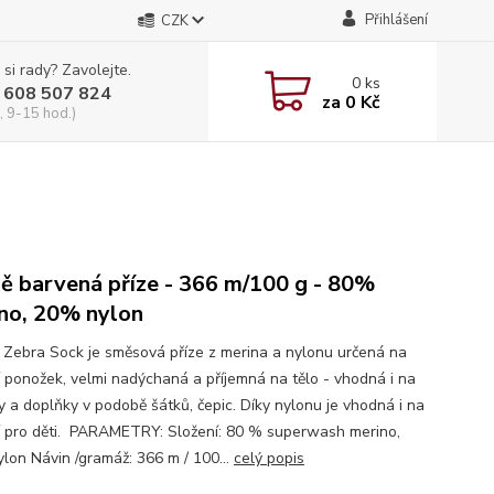
Přihlášení
CZK
 si rady? Zavolejte.
0
ks
 608 507 824
za
0 Kč
, 9-15 hod.)
ě barvená příze - 366 m/100 g - 80%
no, 20% nylon
i Zebra Sock je směsová příze z merina a nylonu určená na
í ponožek, velmi nadýchaná a příjemná na tělo - vhodná i na
ky a doplňky v podobě šátků, čepic. Díky nylonu je vhodná i na
í pro děti. PARAMETRY: Složení: 80 % superwash merino,
lon Návin /gramáž: 366 m / 100...
celý popis