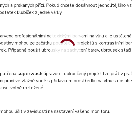
ných a prskaných přízí. Pokud chcete dosáhnout jednolitějšího vzh
statek klubíček z jedné várky.
barvena profesionálními netoxickými barvami na vlnu a je ustálená 
dstíny mohou ze začátku pouštět. U projektů s kontrastními bar
ek. Případně použít ubrousky na zachycení barev, ubrousek stač
 opatřena
superwash
úpravou - dokončený projekt lze prát v pr
ní praní ve vlažné vodě s přídavkem prostředku na vlnu s obsa
 sušit volně rozložené.
mohou lišit v závislosti na nastavení vašeho monitoru.