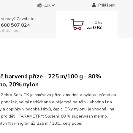
Přihlášení
CZK
 si rady? Zavolejte.
0
ks
 608 507 824
za
0 Kč
, 9-15 hod.)
ě barvená příze - 225 m/100 g - 80%
no, 20% nylon
i Zebra Sock DK je směsová příze z merina a nylonu určená na
í ponožek, velmi nadýchaná a příjemná na tělo - vhodná i na
ky a doplňky v podobě šátků, čepic. Díky nylonu je vhodná i na
í pro děti. PARAMETRY: Složení: 80 % superwash merino,
lon Návin /gramáž: 225 m / 100...
celý popis