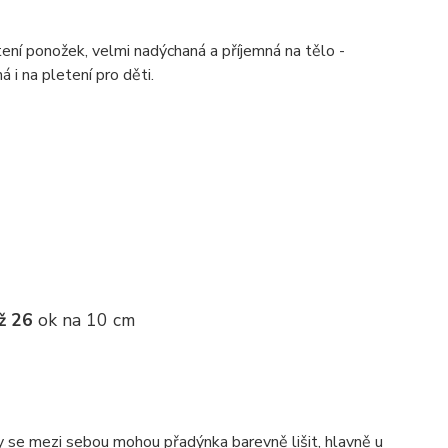
ení ponožek, velmi nadýchaná a příjemná na tělo -
á i na pletení pro děti.
ž 26
ok na 10 cm
ky se mezi sebou mohou přadýnka barevně lišit, hlavně u