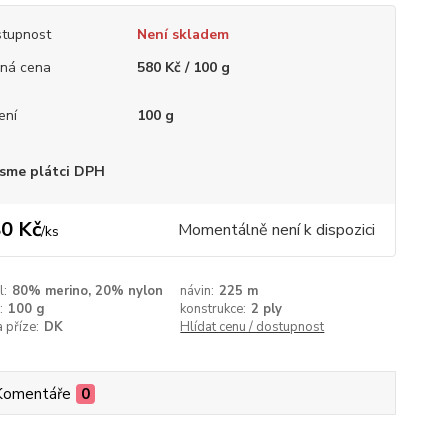
tupnost
Není skladem
ná cena
580 Kč / 100 g
ení
100 g
sme plátci DPH
0 Kč
Momentálně není k dispozici
/
ks
l:
80% merino, 20% nylon
návin:
225 m
:
100 g
konstrukce:
2 ply
a příze:
DK
Hlídat cenu / dostupnost
Komentáře
0