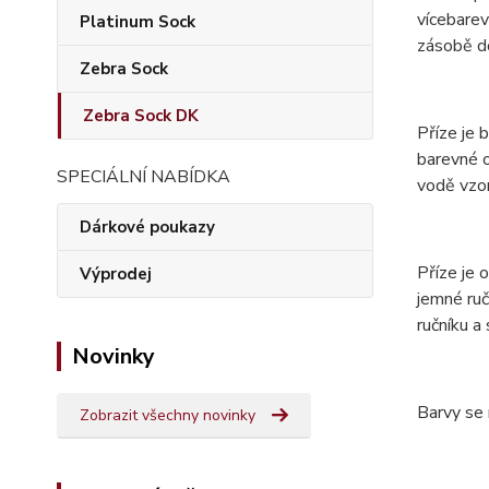
vícebarev
Platinum Sock
zásobě do
Zebra Sock
Zebra Sock DK
Příze je 
barevné o
SPECIÁLNÍ NABÍDKA
vodě vzor
Dárkové poukazy
Příze je
Výprodej
jemné ruč
ručníku a
Novinky
Barvy se 
Zobrazit všechny novinky