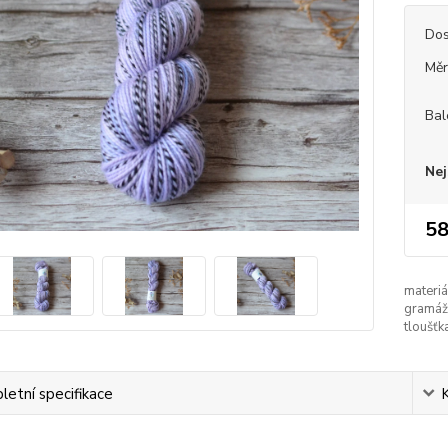
Dos
Měr
Bal
Nej
58
materiá
gramáž
tloušťk
etní specifikace