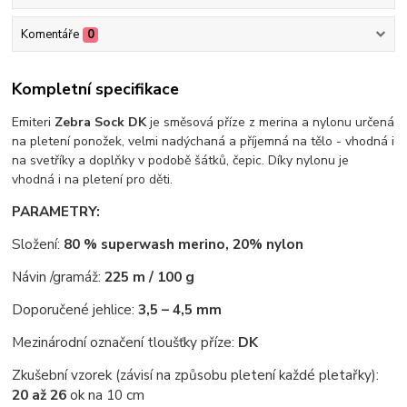
Komentáře
0
Kompletní specifikace
Emiteri
Zebra Sock DK
je směsová příze z merina a nylonu určená
na pletení ponožek, velmi nadýchaná a příjemná na tělo - vhodná i
na svetříky a doplňky v podobě šátků, čepic. Díky nylonu je
vhodná i na pletení pro děti.
PARAMETRY:
Složení:
80 % superwash merino, 20% nylon
Návin /gramáž:
225 m / 100 g
Doporučené jehlice:
3,5 – 4,5 mm
Mezinárodní označení tloušťky příze:
DK
Zkušební vzorek (závisí na způsobu pletení každé pletařky):
20 až 26
ok na 10 cm