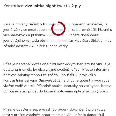
Konstrukce:
dvounitka hight twist - 2 ply
Ze své povahy
ručního barvení
je každé přadeno jedinečné, i z
jedné várky se mezi sebou mohou přadýnka barevně lišit, hlavně u
vícebarevných a prskaných přízí. Pokud chcete dosáhnout
jednolitějšího vzhledu pleteniny, doporučuji klubíčka střídat a mít v
zásobě dostatek klubíček z jedné várky.
Příze je barvena profesionálními netoxickými barvami na vlnu a je
ustálená (neměla by obarvit jiné světlejší příze). Přesto intenzivní
barevné odstíny mohou ze začátku pouštět. U projektů s
kontrastními barvami (tmavé/světlé) je vhodné uplést a vyprat ve
vlažné vodě vzorek. Případně použít ubrousky na zachycení barev,
ubrousek stačí přidat do lázně k hotovému upletenému výrobku.
Příze je opatřena
superwash
úpravou - dokončený projekt lze
prát v pračce vhodným programem na vlnu, přesto doporučuji