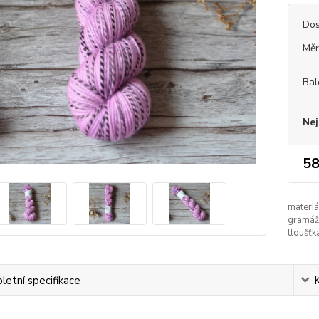
Dos
Měr
Bal
Nej
58
materiá
gramáž
tloušťk
etní specifikace