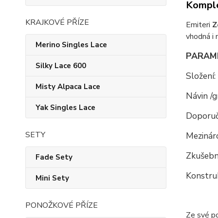
Komple
KRAJKOVÉ PŘÍZE
Emiteri
Z
vhodná i 
Merino Singles Lace
PARAM
Silky Lace 600
Složení:
Misty Alpaca Lace
Návin /
Yak Singles Lace
Doporuč
SETY
Mezináro
Zkušební
Fade Sety
Konstru
Mini Sety
PONOŽKOVÉ PŘÍZE
Ze své p