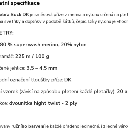
tní specifikace
ebra Sock DK
je směsová příze z merina a nylonu určená na plet
na svetříky a doplňky v podobě šátků, čepic. Díky nylonu je vhodn
ETRY:
80 % superwash merino, 20% nylon
gramáž:
225 m / 100 g
ené jehlice:
3,5 – 4,5 mm
dní označení tloušťky příze:
DK
 vzorek (závisí na způsobu pletení každé pletařky):
20 a
kce:
dvounitka hight twist - 2 ply
ovahy
ručního barvení
je každé přadeno jedinečné, i z jedné vár