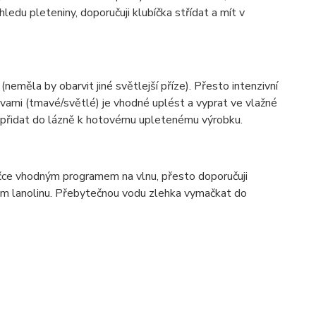
ledu pleteniny, doporučuji klubíčka střídat a mít v
(neměla by obarvit jiné světlejší příze). Přesto intenzivní
vami (tmavé/světlé) je vhodné uplést a vyprat ve vlažné
í přidat do lázně k hotovému upletenému výrobku.
ačce vhodným programem na vlnu, přesto doporučuji
hem lanolinu. Přebytečnou vodu zlehka vymačkat do