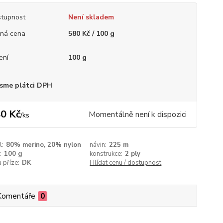
tupnost
Není skladem
ná cena
580 Kč / 100 g
ení
100 g
sme plátci DPH
0 Kč
Momentálně není k dispozici
/
ks
l:
80% merino, 20% nylon
návin:
225 m
:
100 g
konstrukce:
2 ply
a příze:
DK
Hlídat cenu / dostupnost
Komentáře
0