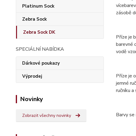
vícebarev
Platinum Sock
zásobě do
Zebra Sock
Zebra Sock DK
Příze je 
barevné o
SPECIÁLNÍ NABÍDKA
vodě vzor
Dárkové poukazy
Příze je
Výprodej
jemné ruč
ručníku a
Novinky
Barvy se 
Zobrazit všechny novinky