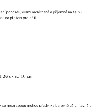
ení ponožek, velmi nadýchaná a příjemná na tělo -
á i na pletení pro děti.
ž 26
ok na 10 cm
ky se mezi sebou mohou přadýnka barevně lišit, hlavně u