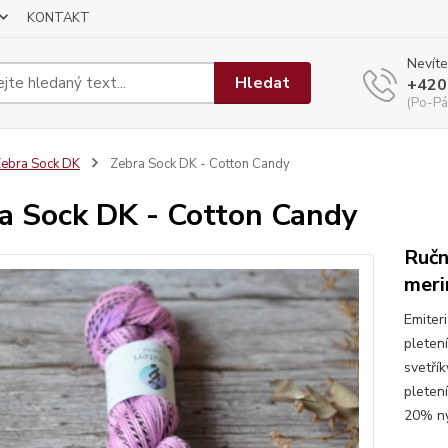
KONTAKT
Nevíte
Hledat
+420
(Po-Pá
ebra Sock DK
Zebra Sock DK - Cotton Candy
a Sock DK - Cotton Candy
Ručn
meri
Emiter
pleten
svetří
pleten
20% ny