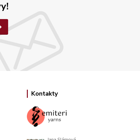
y!
Kontakty
Jana Slámová