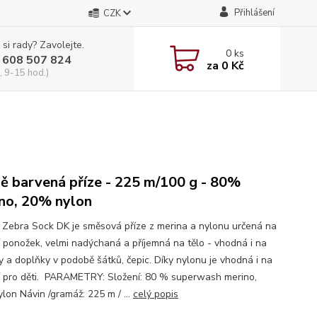
Přihlášení
CZK
 si rady? Zavolejte.
0
ks
 608 507 824
za
0 Kč
, 9-15 hod.)
ě barvená příze - 225 m/100 g - 80%
no, 20% nylon
i Zebra Sock DK je směsová příze z merina a nylonu určená na
í ponožek, velmi nadýchaná a příjemná na tělo - vhodná i na
ky a doplňky v podobě šátků, čepic. Díky nylonu je vhodná i na
í pro děti. PARAMETRY: Složení: 80 % superwash merino,
lon Návin /gramáž: 225 m / ...
celý popis