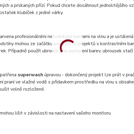
ných a prskaných přízí. Pokud chcete dosáhnout jednolitějšího vzh
statek klubíček z jedné várky.
barvena profesionálními netoxickými barvami na vlnu a je ustálená 
dstíny mohou ze začátku pouštět. U projektů s kontrastními bar
ek. Případně použít ubrousky na zachycení barev, ubrousek stač
 opatřena
superwash
úpravou - dokončený projekt lze prát v pr
ní praní ve vlažné vodě s přídavkem prostředku na vlnu s obsa
 sušit volně rozložené.
mohou lišit v závislosti na nastavení vašeho monitoru.