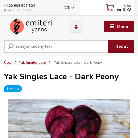
0
ks
+420 608 507 824
CZK
za
0 Kč
(Po-Pá, 9-15 hod.)
Menu
Hledat
Úvod
Yak Singles Lace
Yak Singles Lace - Dark Peony
Yak Singles Lace - Dark Peony
Novinka