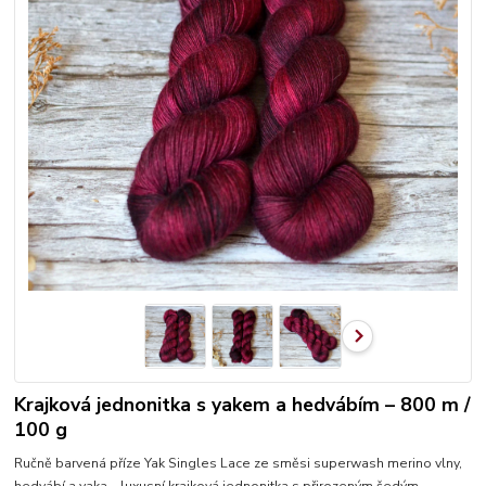
Krajková jednonitka s yakem a hedvábím – 800 m /
100 g
Ručně barvená příze Yak Singles Lace ze směsi superwash merino vlny,
hedvábí a yaka – luxusní krajková jednonitka s přirozeným šedým