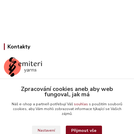
Kontakty
Zpracování cookies aneb aby web
Jana Slámová
fungoval, jak má
+420 608 507 824
(Po-Pá, 9-15 hod.)
Náš e-shop a partneři potřebují Váš
souhlas
s použitím souborů
cookies, aby Vám mohli zobrazovat informace týkající se Vašich
info@emiteriyarns.cz
zájmů.
Přijmout vše
Nastavení