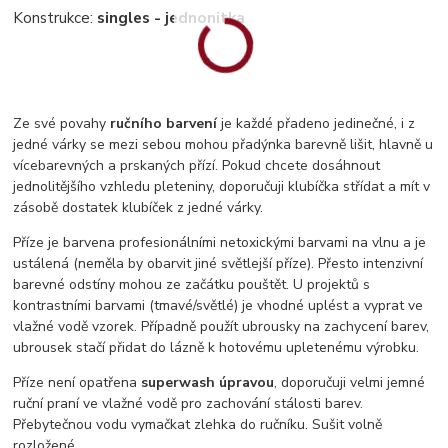
Konstrukce:
singles - jednonitka
Ze své povahy
ručního barvení
je každé přadeno jedinečné, i z
jedné várky se mezi sebou mohou přadýnka barevně lišit, hlavně u
vícebarevných a prskaných přízí. Pokud chcete dosáhnout
jednolitějšího vzhledu pleteniny, doporučuji klubíčka střídat a mít v
zásobě dostatek klubíček z jedné várky.
Příze je barvena profesionálními netoxickými barvami na vlnu a je
ustálená (neměla by obarvit jiné světlejší příze). Přesto intenzivní
barevné odstíny mohou ze začátku pouštět. U projektů s
kontrastními barvami (tmavé/světlé) je vhodné uplést a vyprat ve
vlažné vodě vzorek. Případně použít ubrousky na zachycení barev,
ubrousek stačí přidat do lázně k hotovému upletenému výrobku.
Příze není opatřena
superwash úpravou
, doporučuji velmi jemné
ruční praní ve vlažné vodě pro zachování stálosti barev.
Přebytečnou vodu vymačkat zlehka do ručníku. Sušit volně
rozložené.