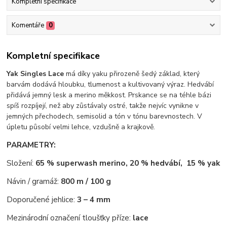
Kompletní specifikace
Komentáře
0
Kompletní specifikace
Yak Singles Lace
má díky yaku přirozeně šedý základ, který
barvám dodává hloubku, tlumenost a kultivovaný výraz. Hedvábí
přidává jemný lesk a merino měkkost. Prskance se na téhle bázi
spíš rozpíjejí, než aby zůstávaly ostré, takže nejvíc vynikne v
jemných přechodech, semisolid a tón v tónu barevnostech. V
úpletu působí velmi lehce, vzdušně a krajkově.
PARAMETRY:
Složení:
65 % superwash merino, 20 % hedvábí, 15 % yak
Návin / gramáž:
800 m / 100 g
Doporučené jehlice:
3 – 4 mm
Mezinárodní označení tloušťky příze:
lace