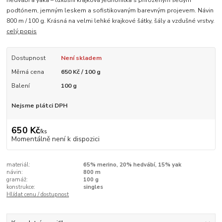
podtónem, jemným leskem a sofistikovaným barevným projevem. Návin
800 m / 100 g. Krásná na velmi lehké krajkové šátky, šály a vzdušné vrstvy.
celý popis
Dostupnost
Není skladem
Měrná cena
650 Kč / 100 g
Balení
100 g
Nejsme plátci DPH
650 Kč
/
ks
Momentálně není k dispozici
materiál:
65% merino, 20% hedvábí, 15% yak
návin:
800 m
gramáž:
100 g
konstrukce:
singles
Hlídat cenu / dostupnost