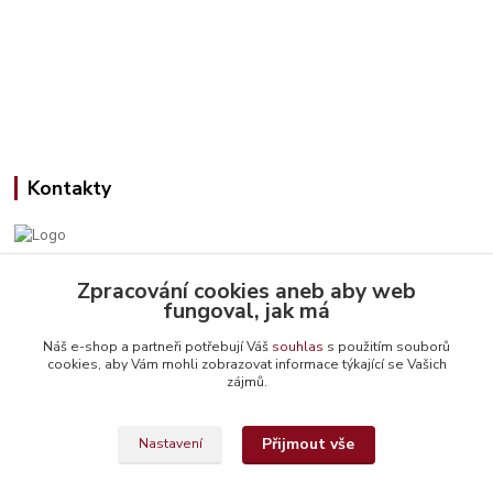
Kontakty
Jana Slámová
Zpracování cookies aneb aby web
+420 608 507 824
fungoval, jak má
(Po-Pá, 9-15 hod.)
Náš e-shop a partneři potřebují Váš
souhlas
s použitím souborů
cookies, aby Vám mohli zobrazovat informace týkající se Vašich
info@emiteriyarns.cz
zájmů.
Přijmout vše
Nastavení