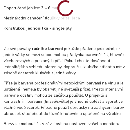
Doporučené jehlice:
3 – 6 mm
Mezinárodní označení tloušťky příze:
lace
Konstrukce:
jednonitka - single ply
Ze své povahy
ručního barvení
je každé přadeno jedinečné, i z
jedné várky se mezi sebou mohou přadýnka barevně lišit, hlavně u
vícebarevných a prskaných přízí. Pokud chcete dosáhnout
jednolitějšího vzhledu pleteniny, doporučuji klubíčka střídat a mít v
zásobě dostatek klubíček z jedné várky.
Příze je barvena profesionálními netoxickými barvami na vlnu a je
ustálená (neměla by obarvit jiné světlejší příze). Přesto intenzivní
barevné odstíny mohou ze začátku pouštět. U projektů s
kontrastními barvami (tmavé/světlé) je vhodné uplést a vyprat ve
vlažné vodě vzorek. Případně použít ubrousky na zachycení barev,
ubrousek stačí přidat do lázně k hotovému upletenému výrobku.
Barvy se mohou lišit v závislosti na nastavení vašeho monitoru.