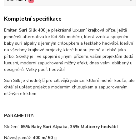
Komentáře
0
Kompletní specifikace
Emiteri
Suri Silk 400
je překrásná luxusní krajková příze, ještě
jemněnší alternativa ke Kid Silk mohéru, která vznikla spojením
baby suri alpaky s jemným chloupkem a lesklého hedvábí. Ideální
na všechny krajkové projekty, které budou jemné a lehké jako
pírko. Skvělý je i ve spojení s jinými přízemi, vašim projektům dodá
luxusní, moderní zapudrovaný mlžný efekt, dnes velmi oblíbený u
designérů. Velký podíl hedvábí.
Suri Silk je vhodnější pro citlivější jedince, kt0eré mohér kouše, ale
chtěí si uplést projekt s moderním chloupkem a zapudrovaným,
mlžným efektem.
PARAMETRY:
Složení:
65% Baby Suri Alpaka, 35% Mulberry hedvábí
Návin/gramáž:
400 m/ 50 g