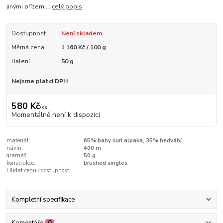
jinými přízemi...
celý popis
Dostupnost
Není skladem
Měrná cena
1 160 Kč / 100 g
Balení
50 g
Nejsme plátci DPH
580 Kč
/
ks
Momentálně není k dispozici
materiál:
65% baby suri alpaka, 35% hedvábí
návin:
400 m
gramáž:
50 g
konstrukce:
brushed singles
Hlídat cenu / dostupnost
Kompletní specifikace