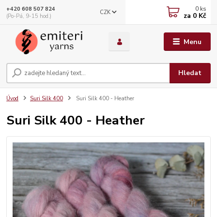
0
ks
+420 608 507 824
CZK
za
0 Kč
(Po-Pá, 9-15 hod.)
Menu
Hledat
Úvod
Suri Silk 400
Suri Silk 400 - Heather
Suri Silk 400 - Heather