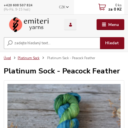
0
ks
+420 608 507 824
CZK
za
0 Kč
(Po-Pá, 9-15 hod.)
Menu
Hledat
Úvod
Platinum Sock
Platinum Sock - Peacock Feather
Platinum Sock - Peacock Feather