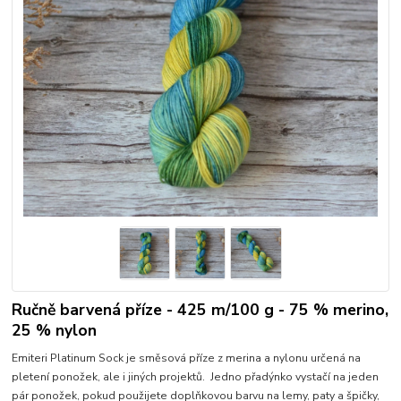
Ručně barvená příze - 425 m/100 g - 75 % merino,
25 % nylon
Emiteri Platinum Sock je směsová příze z merina a nylonu určená na
pletení ponožek, ale i jiných projektů. Jedno přadýnko vystačí na jeden
pár ponožek, pokud použijete doplňkovou barvu na lemy, paty a špičky,