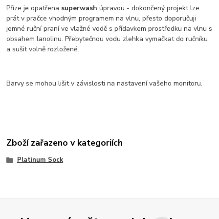
Příze je opatřena
superwash
úpravou - dokončený projekt lze
prát v pračce vhodným programem na vlnu, přesto doporučuji
jemné ruční praní ve vlažné vodě s přídavkem prostředku na vlnu s
obsahem lanolinu. Přebytečnou vodu zlehka vymačkat do ručníku
a sušit volně rozložené.
Barvy se mohou lišit v závislosti na nastavení vašeho monitoru.
Zboží zařazeno v kategoriích
Platinum Sock