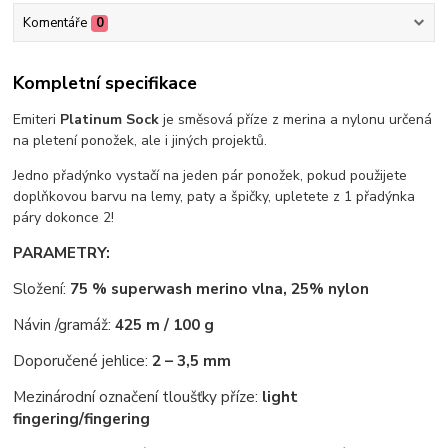
Komentáře
0
Kompletní specifikace
Emiteri
Platinum Sock
je směsová příze z merina a nylonu určená
na pletení ponožek, ale i jiných projektů.
Jedno přadýnko vystačí na jeden pár ponožek, pokud použijete
doplňkovou barvu na lemy, paty a špičky, upletete z 1 přadýnka
páry dokonce 2!
PARAMETRY:
Složení:
75 % superwash merino vlna, 25% nylon
Návin /gramáž:
425 m / 100 g
Doporučené jehlice:
2 – 3,5 mm
Mezinárodní označení tloušťky příze:
light
fingering/
fingering