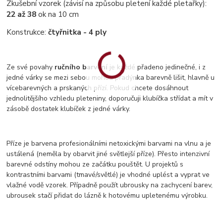
Zkušební vzorek (závisí na způsobu pletení každé pletařky):
22 až 38
ok na 10 cm
Konstrukce:
čtyřnitka - 4 ply
Ze své povahy
ručního barvení
je každé přadeno jedinečné, i z
jedné várky se mezi sebou mohou přadýnka barevně lišit, hlavně u
vícebarevných a prskaných přízí. Pokud chcete dosáhnout
jednolitějšího vzhledu pleteniny, doporučuji klubíčka střídat a mít v
zásobě dostatek klubíček z jedné várky.
Příze je barvena profesionálními netoxickými barvami na vlnu a je
ustálená (neměla by obarvit jiné světlejší příze). Přesto intenzivní
barevné odstíny mohou ze začátku pouštět. U projektů s
kontrastními barvami (tmavé/světlé) je vhodné uplést a vyprat ve
vlažné vodě vzorek. Případně použít ubrousky na zachycení barev,
ubrousek stačí přidat do lázně k hotovému upletenému výrobku.