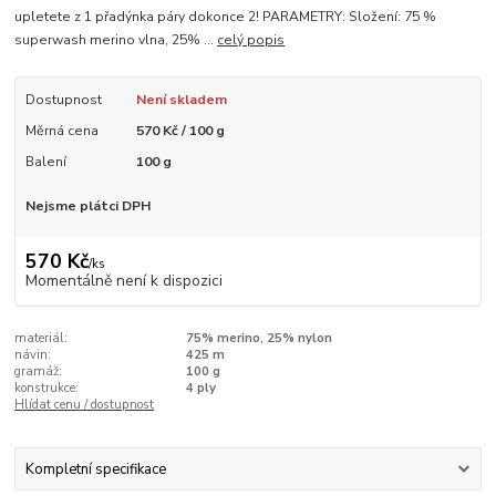
upletete z 1 přadýnka páry dokonce 2! PARAMETRY: Složení: 75 %
superwash merino vlna, 25% ...
celý popis
Dostupnost
Není skladem
Měrná cena
570 Kč / 100 g
Balení
100 g
Nejsme plátci DPH
570 Kč
/
ks
Momentálně není k dispozici
materiál:
75% merino, 25% nylon
návin:
425 m
gramáž:
100 g
konstrukce:
4 ply
Hlídat cenu / dostupnost
Kompletní specifikace