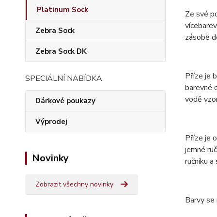
Platinum Sock
Ze své p
vícebarev
Zebra Sock
zásobě do
Zebra Sock DK
Příze je 
SPECIÁLNÍ NABÍDKA
barevné o
vodě vzor
Dárkové poukazy
Výprodej
Příze je
jemné ruč
Novinky
ručníku a
Zobrazit všechny novinky
Barvy se 