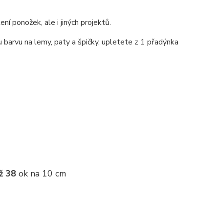
ní ponožek, ale i jiných projektů.
 barvu na lemy, paty a špičky, upletete z 1 přadýnka
ž 38
ok na 10 cm