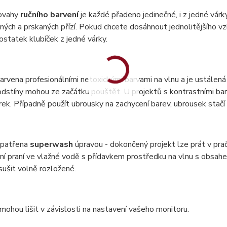
ovahy
ručního barvení
je každé přadeno jedinečné, i z jedné vár
ných a prskaných přízí. Pokud chcete dosáhnout jednolitějšího vzh
statek klubíček z jedné várky.
barvena profesionálními netoxickými barvami na vlnu a je ustálená 
dstíny mohou ze začátku pouštět. U projektů s kontrastními bar
ek. Případně použít ubrousky na zachycení barev, ubrousek stač
 opatřena
superwash
úpravou - dokončený projekt lze prát v pr
ní praní ve vlažné vodě s přídavkem prostředku na vlnu s obsa
 sušit volně rozložené.
mohou lišit v závislosti na nastavení vašeho monitoru.