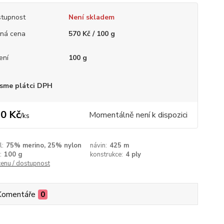
tupnost
Není skladem
ná cena
570 Kč / 100 g
ení
100 g
sme plátci DPH
0 Kč
Momentálně není k dispozici
/
ks
l:
75% merino, 25% nylon
návin:
425 m
:
100 g
konstrukce:
4 ply
cenu / dostupnost
Komentáře
0