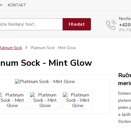
KONTAKT
Nevíte
Hledat
+420
(Po-Pá
latinum Sock
Platinum Sock - Mint Glow
inum Sock - Mint Glow
Ručn
meri
Emiter
pletení
jeden 
a špič
Složen