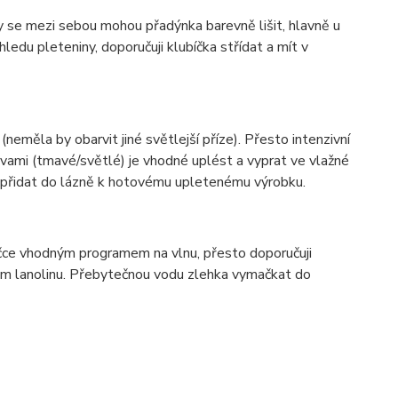
ky se mezi sebou mohou přadýnka barevně lišit, hlavně u
ledu pleteniny, doporučuji klubíčka střídat a mít v
(neměla by obarvit jiné světlejší příze). Přesto intenzivní
vami (tmavé/světlé) je vhodné uplést a vyprat ve vlažné
í přidat do lázně k hotovému upletenému výrobku.
ačce vhodným programem na vlnu, přesto doporučuji
hem lanolinu. Přebytečnou vodu zlehka vymačkat do