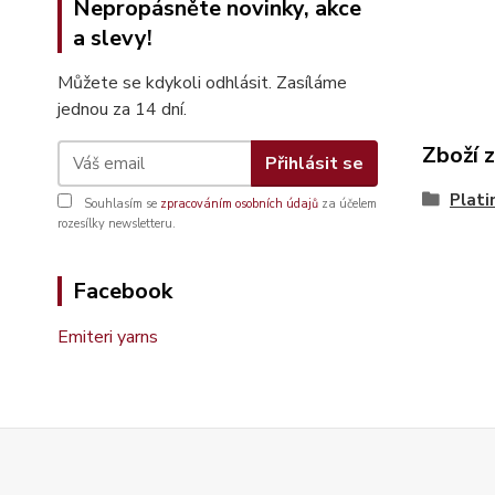
Nepropásněte novinky, akce
a slevy!
Můžete se kdykoli odhlásit. Zasíláme
jednou za 14 dní.
Zboží 
Přihlásit se
Plati
Souhlasím se
zpracováním osobních údajů
za účelem
rozesílky newsletteru.
Facebook
Emiteri yarns