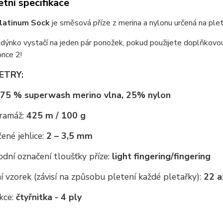
tní specifikace
latinum Sock
je směsová příze z merina a nylonu určená na plete
dýnko vystačí na jeden pár ponožek, pokud použijete doplňkovou
nce 2!
ETRY:
75 % superwash merino vlna, 25% nylon
ramáž:
425 m / 100 g
ené jehlice:
2 – 3,5 mm
dní označení tloušťky příze:
light fingering/
fingering
 vzorek (závisí na způsobu pletení každé pletařky):
22 a
kce:
čtyřnitka - 4 ply