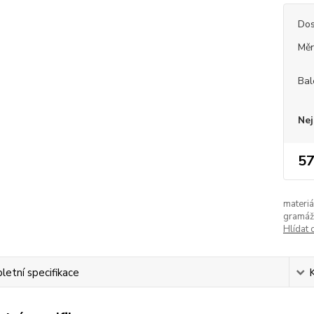
Dos
Měr
Bal
Nej
57
materiá
gramáž
Hlídat 
etní specifikace