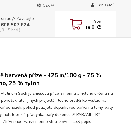
Přihlášení
CZK
 si rady? Zavolejte.
0
ks
 608 507 824
za
0 Kč
, 9-15 hod.)
ě barvená příze - 425 m/100 g - 75 %
no, 25 % nylon
i Platinum Sock je směsová příze z merina a nylonu určená na
 ponožek, ale i jiných projektů. Jedno přadýnko vystačí na
pár ponožek, pokud použijete doplňkovou barvu na lemy, paty
ky, upletete z 1 přadýnka páry dokonce 2! PARAMETRY:
í: 75 % superwash merino vlna, 25% ...
celý popis