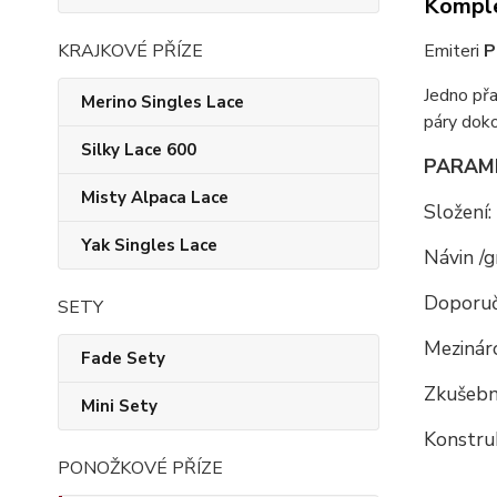
Komple
KRAJKOVÉ PŘÍZE
Emiteri
P
Jedno přa
Merino Singles Lace
páry doko
Silky Lace 600
PARAM
Misty Alpaca Lace
Složení:
Yak Singles Lace
Návin /g
Doporuč
SETY
Mezináro
Fade Sety
Zkušební
Mini Sety
Konstru
PONOŽKOVÉ PŘÍZE