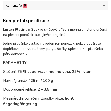
Komentáře
0
Kompletní specifikace
Emiteri
Platinum Sock
je směsová příze z merina a nylonu určená
na pletení ponožek, ale i jiných projektů.
Jedno přadýnko vystačí na jeden pár ponožek, pokud použijete
doplňkovou barvu na lemy, paty a špičky, upletete z 1 přadýnka
páry dokonce 2!
PARAMETRY:
Složení:
75 % superwash merino vlna, 25% nylon
Návin /gramáž:
425 m / 100 g
Doporučené jehlice:
2 – 3,5 mm
Mezinárodní označení tloušťky příze:
light
fingering/
fingering