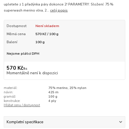
upletete z 1 přadýnka páry dokonce 2! PARAMETRY: Složení: 75 %
superwash merino vlna, 2...
celý popis
Dostupnost
Není skladem
Měrná cena
570 Kč / 100 g
Balení
100 g
Nejsme plátci DPH
570 Kč
/
ks
Momentálně není k dispozici
materiál:
75% merino, 25% nylon
návin:
425 m
gramáž:
100 g
konstrukce:
4 ply
Hlídat cenu / dostupnost
Kompletní specifikace