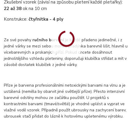
Zkušební vzorek (závisí na způsobu pletení každé pletařky):
22 až 38
ok na 10 cm
Konstrukce:
čtyřnitka - 4 ply
Ze své povahy
ručního barvení
je každé přadeno jedinečné, i z
jedné várky se mezi sebou mohou přadýnka barevně lišit, hlavně u
vícebarevných a prskaných přízí. Pokud chcete dosáhnout
jednolitějšího vzhledu pleteniny, doporučuji klubíčka střídat a mít v
zásobě dostatek klubíček z jedné várky.
Příze je barvena profesionálními netoxickými barvami na vlnu a je
ustálená (neměla by obarvit jiné světlejší příze). Přesto intenzivní
barevné odstíny mohou ze začátku pouštět. U projektů s
kontrastními barvami (tmavé/světlé) je vhodné uplést a vyprat ve
vlažné vodě vzorek. Případně použít ubrousky na zachycení barev,
ubrousek stačí přidat do lázně k hotovému upletenému výrobku.