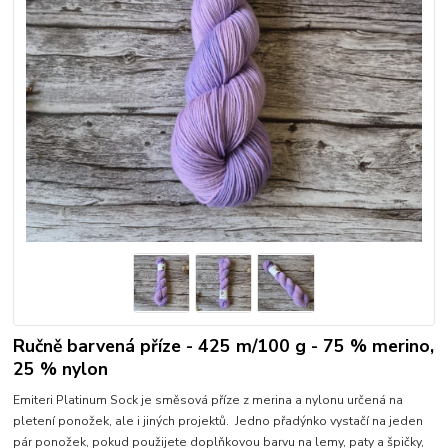
Ručně barvená příze - 425 m/100 g - 75 % merino,
25 % nylon
Emiteri Platinum Sock je směsová příze z merina a nylonu určená na
pletení ponožek, ale i jiných projektů. Jedno přadýnko vystačí na jeden
pár ponožek, pokud použijete doplňkovou barvu na lemy, paty a špičky,