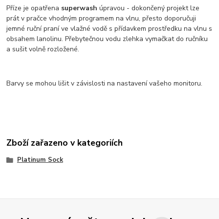
Příze je opatřena
superwash
úpravou - dokončený projekt lze
prát v pračce vhodným programem na vlnu, přesto doporučuji
jemné ruční praní ve vlažné vodě s přídavkem prostředku na vlnu s
obsahem lanolinu. Přebytečnou vodu zlehka vymačkat do ručníku
a sušit volně rozložené.
Barvy se mohou lišit v závislosti na nastavení vašeho monitoru.
Zboží zařazeno v kategoriích
Platinum Sock