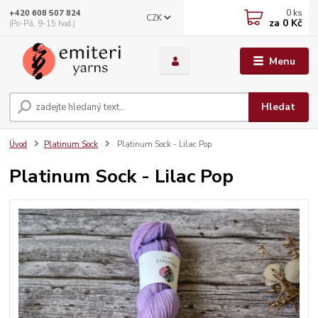
0
ks
+420 608 507 824
CZK
za
0 Kč
(Po-Pá, 9-15 hod.)
Menu
Hledat
Úvod
Platinum Sock
Platinum Sock - Lilac Pop
Platinum Sock - Lilac Pop