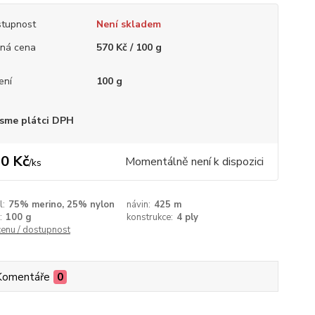
tupnost
Není skladem
ná cena
570 Kč / 100 g
ení
100 g
sme plátci DPH
0 Kč
Momentálně není k dispozici
/
ks
l:
75% merino, 25% nylon
návin:
425 m
:
100 g
konstrukce:
4 ply
cenu / dostupnost
Komentáře
0