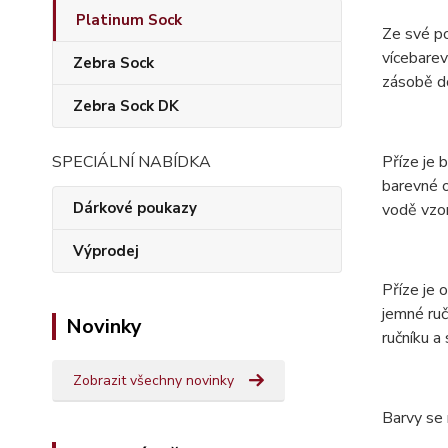
Platinum Sock
Ze své p
vícebarev
Zebra Sock
zásobě do
Zebra Sock DK
Příze je 
SPECIÁLNÍ NABÍDKA
barevné o
Dárkové poukazy
vodě vzor
Výprodej
Příze je
jemné ruč
Novinky
ručníku a
Zobrazit všechny novinky
Barvy se 