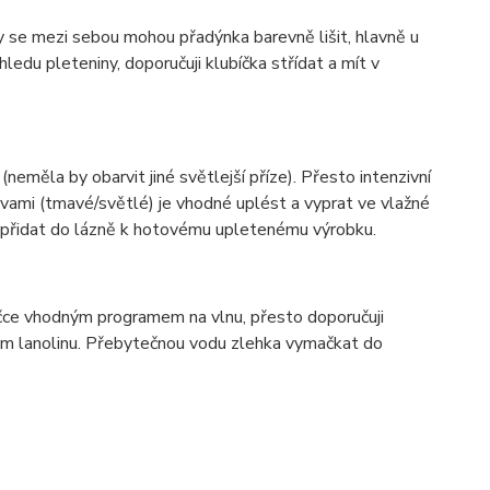
ky se mezi sebou mohou přadýnka barevně lišit, hlavně u
ledu pleteniny, doporučuji klubíčka střídat a mít v
(neměla by obarvit jiné světlejší příze). Přesto intenzivní
vami (tmavé/světlé) je vhodné uplést a vyprat ve vlažné
í přidat do lázně k hotovému upletenému výrobku.
ačce vhodným programem na vlnu, přesto doporučuji
hem lanolinu. Přebytečnou vodu zlehka vymačkat do