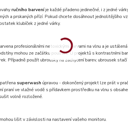
ovahy
ručního barvení
je každé přadeno jedinečné, i z jedné vár
ných a prskaných přízí. Pokud chcete dosáhnout jednolitějšího vzh
statek klubíček z jedné várky.
barvena profesionálními netoxickými barvami na vlnu a je ustálená 
dstíny mohou ze začátku pouštět. U projektů s kontrastními bar
ek. Případně použít ubrousky na zachycení barev, ubrousek stač
 opatřena
superwash
úpravou - dokončený projekt lze prát v pr
ní praní ve vlažné vodě s přídavkem prostředku na vlnu s obsa
 sušit volně rozložené.
mohou lišit v závislosti na nastavení vašeho monitoru.