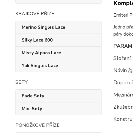
Komple
KRAJKOVÉ PŘÍZE
Emiteri
P
Jedno přa
Merino Singles Lace
páry doko
Silky Lace 600
PARAM
Misty Alpaca Lace
Složení:
Yak Singles Lace
Návin /g
Doporuč
SETY
Mezináro
Fade Sety
Zkušební
Mini Sety
Konstru
PONOŽKOVÉ PŘÍZE