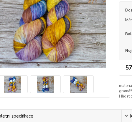
Dos
Měr
Bal
Nej
57
materiá
gramáž
Hlídat 
etní specifikace