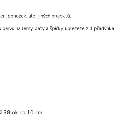
ní ponožek, ale i jiných projektů.
 barvu na lemy, paty a špičky, upletete z 1 přadýnka
ž 38
ok na 10 cm