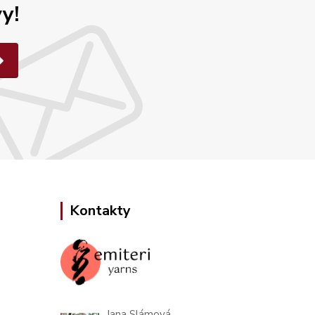
y!
Kontakty
Jana Slámová