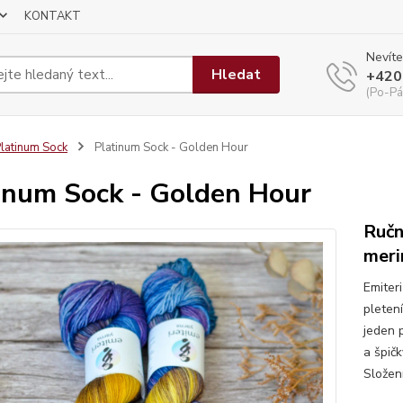
KONTAKT
Nevíte
Hledat
+420
(Po-Pá
latinum Sock
Platinum Sock - Golden Hour
inum Sock - Golden Hour
Ručn
meri
Emiter
pletení
jeden 
a špič
Složen