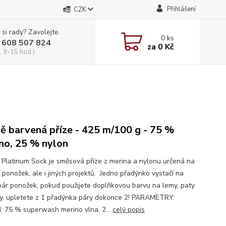
Přihlášení
CZK
 si rady? Zavolejte.
0
ks
 608 507 824
za
0 Kč
, 9-15 hod.)
ě barvená příze - 425 m/100 g - 75 %
no, 25 % nylon
i Platinum Sock je směsová příze z merina a nylonu určená na
 ponožek, ale i jiných projektů. Jedno přadýnko vystačí na
pár ponožek, pokud použijete doplňkovou barvu na lemy, paty
ky, upletete z 1 přadýnka páry dokonce 2! PARAMETRY:
í: 75 % superwash merino vlna, 2...
celý popis