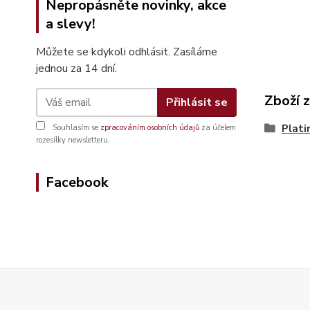
Nepropásněte novinky, akce
a slevy!
Můžete se kdykoli odhlásit. Zasíláme
jednou za 14 dní.
Zboží 
Přihlásit se
Plati
Souhlasím se
zpracováním osobních údajů
za účelem
rozesílky newsletteru.
Facebook