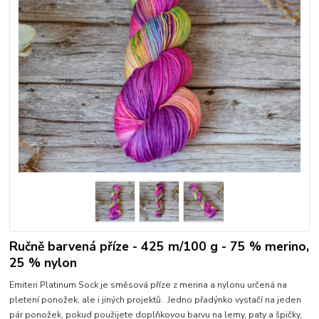
Ručně barvená příze - 425 m/100 g - 75 % merino,
25 % nylon
Emiteri Platinum Sock je směsová příze z merina a nylonu určená na
pletení ponožek, ale i jiných projektů. Jedno přadýnko vystačí na jeden
pár ponožek, pokud použijete doplňkovou barvu na lemy, paty a špičky,