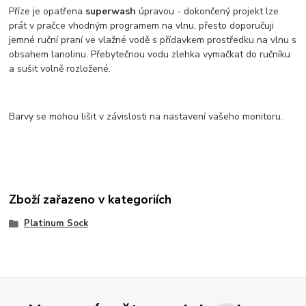
Příze je opatřena
superwash
úpravou - dokončený projekt lze
prát v pračce vhodným programem na vlnu, přesto doporučuji
jemné ruční praní ve vlažné vodě s přídavkem prostředku na vlnu s
obsahem lanolinu. Přebytečnou vodu zlehka vymačkat do ručníku
a sušit volně rozložené.
Barvy se mohou lišit v závislosti na nastavení vašeho monitoru.
Zboží zařazeno v kategoriích
Platinum Sock