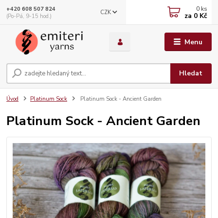
0
ks
+420 608 507 824
CZK
za
0 Kč
(Po-Pá, 9-15 hod.)
Menu
Hledat
Úvod
Platinum Sock
Platinum Sock - Ancient Garden
Platinum Sock - Ancient Garden