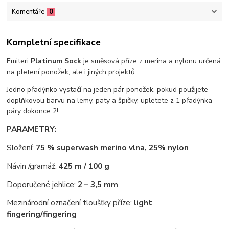
Komentáře
0
Kompletní specifikace
Emiteri
Platinum Sock
je směsová příze z merina a nylonu určená
na pletení ponožek, ale i jiných projektů.
Jedno přadýnko vystačí na jeden pár ponožek, pokud použijete
doplňkovou barvu na lemy, paty a špičky, upletete z 1 přadýnka
páry dokonce 2!
PARAMETRY:
Složení:
75 % superwash merino vlna, 25% nylon
Návin /gramáž:
425 m / 100 g
Doporučené jehlice:
2 – 3,5 mm
Mezinárodní označení tloušťky příze:
light
fingering/
fingering