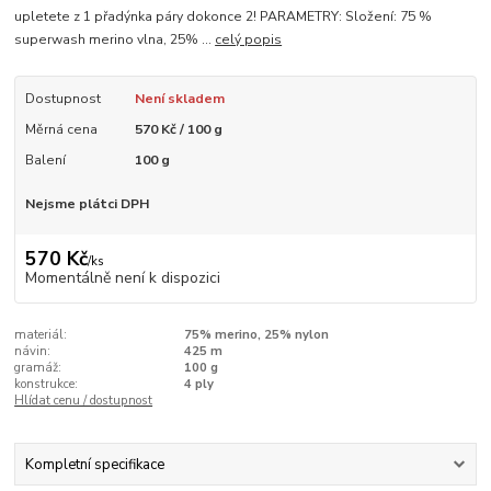
upletete z 1 přadýnka páry dokonce 2! PARAMETRY: Složení: 75 %
superwash merino vlna, 25% ...
celý popis
Dostupnost
Není skladem
Měrná cena
570 Kč / 100 g
Balení
100 g
Nejsme plátci DPH
570 Kč
/
ks
Momentálně není k dispozici
materiál:
75% merino, 25% nylon
návin:
425 m
gramáž:
100 g
konstrukce:
4 ply
Hlídat cenu / dostupnost
Kompletní specifikace