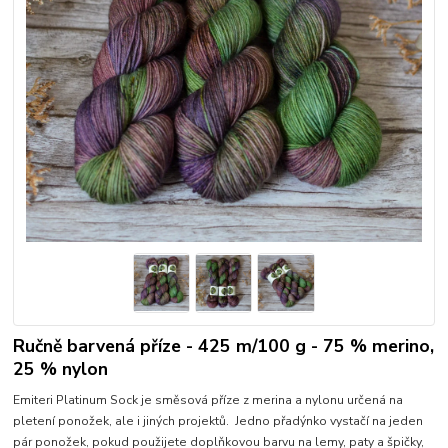
Ručně barvená příze - 425 m/100 g - 75 % merino,
25 % nylon
Emiteri Platinum Sock je směsová příze z merina a nylonu určená na
pletení ponožek, ale i jiných projektů. Jedno přadýnko vystačí na jeden
pár ponožek, pokud použijete doplňkovou barvu na lemy, paty a špičky,