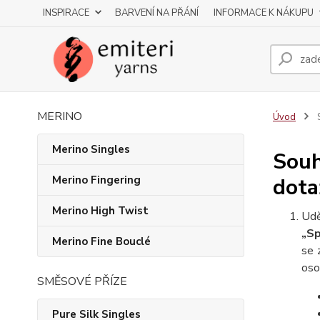
INSPIRACE
BARVENÍ NA PŘÁNÍ
INFORMACE K NÁKUPU
MERINO
Úvod
S
Merino Singles
Souh
Merino Fingering
dota
Merino High Twist
Udě
„Sp
Merino Fine Bouclé
se 
oso
SMĚSOVÉ PŘÍZE
Pure Silk Singles