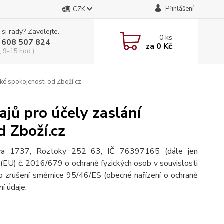
Přihlášení
CZK
 si rady? Zavolejte.
0
ks
 608 507 824
za
0 Kč
, 9-15 hod.)
ké spokojenosti od Zboží.cz
jů pro účely zaslání
d Zboží.cz
ova 1737, Roztoky 252 63, IČ 76397165 (dále jen
(EU) č. 2016/679 o ochraně fyzických osob v souvislosti
o zrušení směrnice 95/46/ES (obecné nařízení o ochraně
ní údaje: