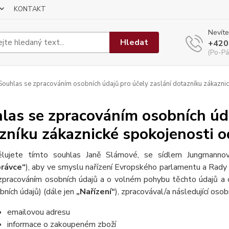
KONTAKT
Nevíte
Hledat
+420
(Po-Pá
ouhlas se zpracováním osobních údajů pro účely zaslání dotazníku zákaznic
las se zpracováním osobních úda
zníku zákaznické spokojenosti o
lujete tímto souhlas Janě Slámové, se sídlem Jungmann
rávce“
), aby ve smyslu nařízení Evropského parlamentu a Rady 
zpracováním osobních údajů a o volném pohybu těchto údajů a 
bních údajů) (dále jen
„Nařízení“
), zpracovával/a následující osob
emailovou adresu
informace o zakoupeném zboží