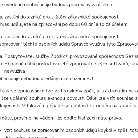
e uvedené osobní údaje budou zpracovány za účelem:
zaslání dotazníků pro zjištění zákaznické spokojenosti
hlas udělujete na zpracování po dobu 60 dní a to za účelem:
zaslání dotazníků pro zjištění zákaznické spokojenosti
zpracování těchto osobních údajů Správce využívá tyto Zpracova
Poskytovatel služby Zboží.cz, provozované společností Sezna
Případně další poskytovatelé zpracovatelských softwarů, služ
nevyužívá
bní údaje nebudou předány mimo území EU.
hlas se zpracováním lze vzít kdykoliv zpět, a to kliknutím na 
 lze udělený souhlas e-shopu odvolat. Dále lze vzít souhlas z
kojenosti. V takovém případě se odhlásíte z odběru na straně p
měte, prosíme, na vědomí, že podle Nařízení máte právo:
vzít souhlas se zpracováním osobních údajů kdykoliv zpět, tot
dotazníku spokojenosti