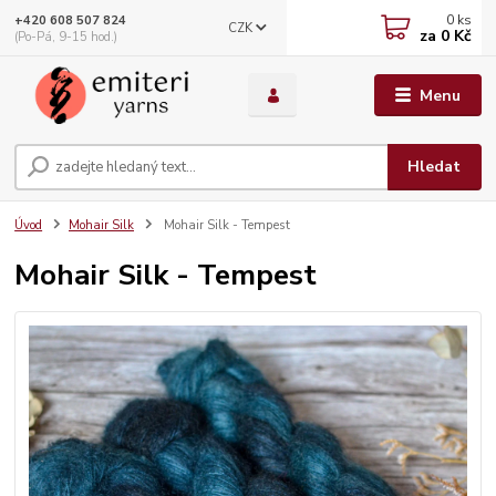
0
ks
+420 608 507 824
CZK
za
0 Kč
(Po-Pá, 9-15 hod.)
Menu
Hledat
Úvod
Mohair Silk
Mohair Silk - Tempest
Mohair Silk - Tempest