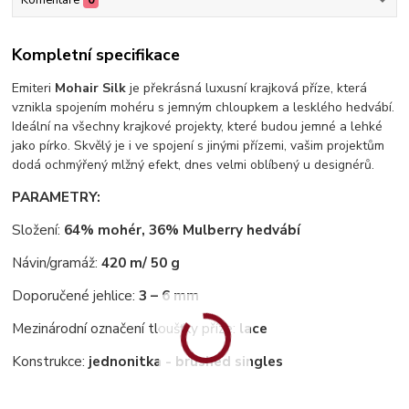
Komentáře
0
Kompletní specifikace
Emiteri
Mohair Silk
je překrásná luxusní krajková příze, která
vznikla spojením mohéru s jemným chloupkem a lesklého hedvábí.
Ideální na všechny krajkové projekty, které budou jemné a lehké
jako pírko. Skvělý je i ve spojení s jinými přízemi, vašim projektům
dodá ochmýřený mlžný efekt, dnes velmi oblíbený u designérů.
PARAMETRY:
Složení:
64% mohér, 36% Mulberry hedvábí
Návin/gramáž:
420 m/ 50 g
Doporučené jehlice:
3 – 6 mm
Mezinárodní označení tloušťky příze:
lace
Konstrukce:
jednonitka - brushed singles