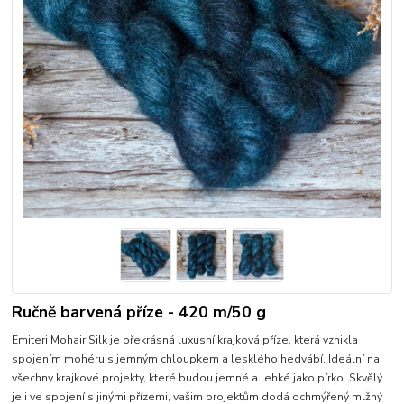
Ručně barvená příze - 420 m/50 g
Emiteri Mohair Silk je překrásná luxusní krajková příze, která vznikla
spojením mohéru s jemným chloupkem a lesklého hedvábí. Ideální na
všechny krajkové projekty, které budou jemné a lehké jako pírko. Skvělý
je i ve spojení s jinými přízemi, vašim projektům dodá ochmýřený mlžný