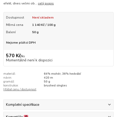
efekt, dnes velmi ob...
celý popis
Dostupnost
Není skladem
Měrná cena
1 140 Kč / 100 g
Balení
50 g
Nejsme plátci DPH
570 Kč
/
ks
Momentálně není k dispozici
materiál:
64% mohér, 36% hedvábí
návin:
420 m
gramáž:
50 g
konstrukce:
brushed singles
Hlídat cenu / dostupnost
Kompletní specifikace