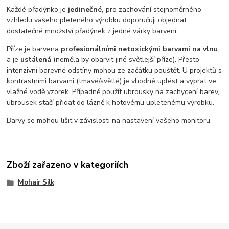
Každé přadýnko je
jedinečné,
pro zachování stejnoměrného
vzhledu vašeho pleteného výrobku doporučuji objednat
dostatečné množství přadýnek z jedné várky barvení.
Příze je barvena
profesionálními netoxickými barvami na vlnu
a je
ustálená
(neměla by obarvit jiné světlejší příze). Přesto
intenzivní barevné odstíny mohou ze začátku pouštět. U projektů s
kontrastními barvami (tmavé/světlé) je vhodné uplést a vyprat ve
vlažné vodě vzorek. Případně použít ubrousky na zachycení barev,
ubrousek stačí přidat do lázně k hotovému upletenému výrobku.
Barvy se mohou lišit v závislosti na nastavení vašeho monitoru.
Zboží zařazeno v kategoriích
Mohair Silk