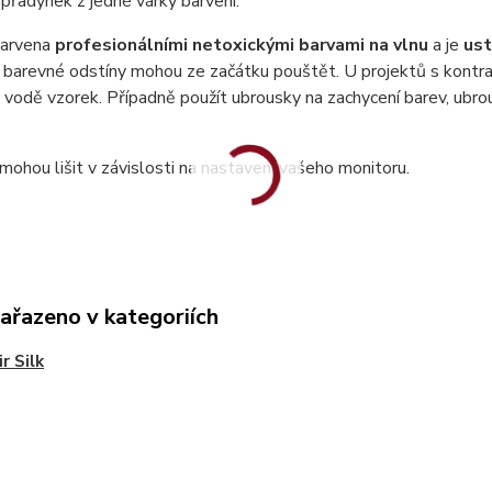
přadýnek z jedné várky barvení.
barvena
profesionálními netoxickými barvami na vlnu
a je
ust
í barevné odstíny mohou ze začátku pouštět. U projektů s kontra
 vodě vzorek. Případně použít ubrousky na zachycení barev, ubr
mohou lišit v závislosti na nastavení vašeho monitoru.
zařazeno v kategoriích
r Silk