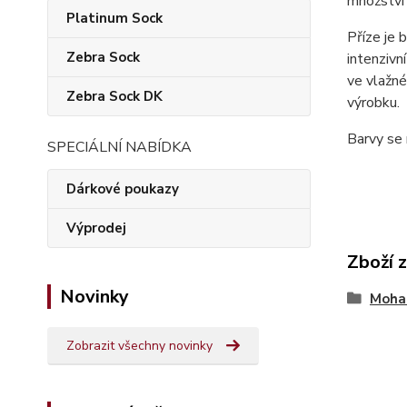
množství 
Platinum Sock
Příze je 
Zebra Sock
intenzivn
ve vlažné
Zebra Sock DK
výrobku.
Barvy se 
SPECIÁLNÍ NABÍDKA
Dárkové poukazy
Výprodej
Zboží 
Novinky
Mohai
Zobrazit všechny novinky