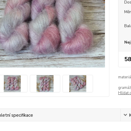
Dos
Měr
Bal
Nej
58
materiá
gramáž
Hlídat 
etní specifikace