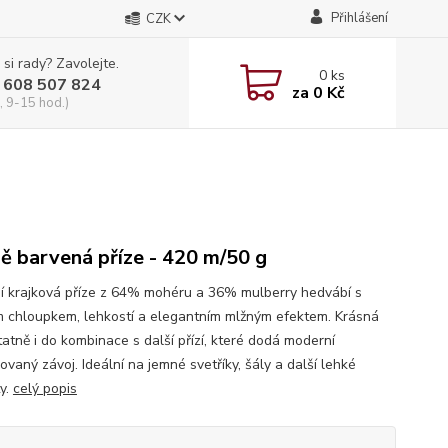
Přihlášení
CZK
 si rady? Zavolejte.
0
ks
 608 507 824
za
0 Kč
, 9-15 hod.)
ě barvená příze - 420 m/50 g
í krajková příze z 64% mohéru a 36% mulberry hedvábí s
 chloupkem, lehkostí a elegantním mlžným efektem. Krásná
atně i do kombinace s další přízí, které dodá moderní
vaný závoj. Ideální na jemné svetříky, šály a další lehké
ty.
celý popis