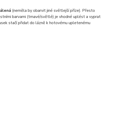
álená
(neměla by obarvit jiné světlejší příze). Přesto
stními barvami (tmavé/světlé) je vhodné uplést a vyprat
ousek stačí přidat do lázně k hotovému upletenému