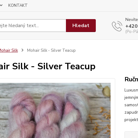
KONTAKT
Nevíte
Hledat
+420
(Po-Pá
ohair Silk
Mohair Silk - Silver Teacup
ir Silk - Silver Teacup
Ručn
Luxusn
jemným
samost
zapudro
projek