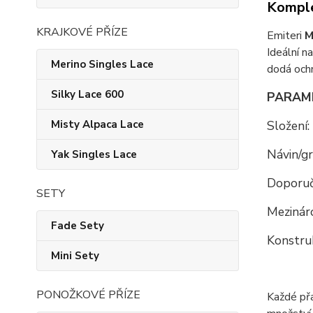
Komple
KRAJKOVÉ PŘÍZE
Emiteri
M
Ideální n
Merino Singles Lace
dodá ochm
Silky Lace 600
PARAM
Složení:
Misty Alpaca Lace
Návin/g
Yak Singles Lace
Doporuč
SETY
Mezináro
Fade Sety
Konstru
Mini Sety
PONOŽKOVÉ PŘÍZE
Každé př