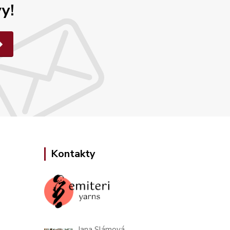
y!
Kontakty
Jana Slámová