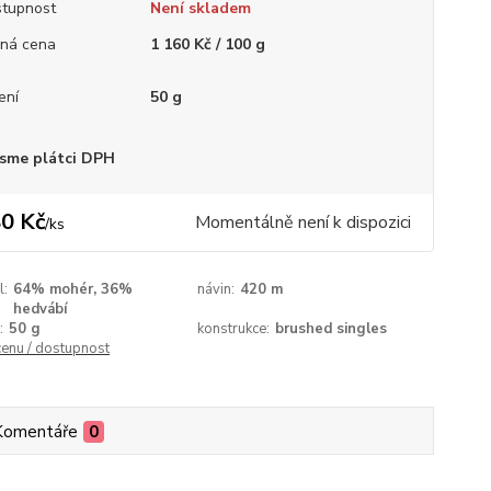
tupnost
Není skladem
ná cena
1 160 Kč / 100 g
ení
50 g
sme plátci DPH
0 Kč
Momentálně není k dispozici
/
ks
l:
64% mohér, 36%
návin:
420 m
hedvábí
:
50 g
konstrukce:
brushed singles
cenu / dostupnost
Komentáře
0