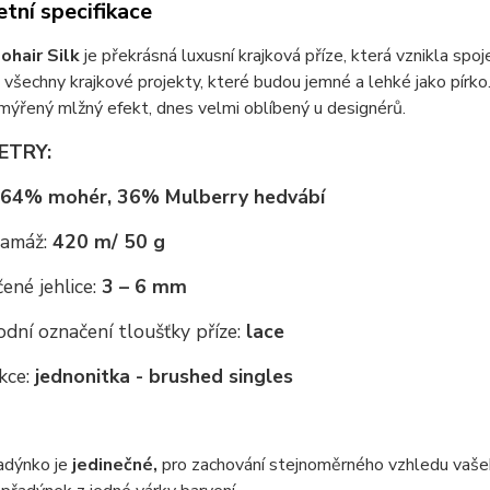
tní specifikace
ohair Silk
je překrásná luxusní krajková příze, která vznikla s
a všechny krajkové projekty, které budou jemné a lehké jako pírko.
ýřený mlžný efekt, dnes velmi oblíbený u designérů.
ETRY:
64% mohér, 36% Mulberry hedvábí
ramáž:
420 m/ 50 g
ené jehlice:
3 – 6 mm
dní označení tloušťky příze:
lace
kce:
jednonitka - brushed singles
adýnko je
jedinečné,
pro zachování stejnoměrného vzhledu vaše